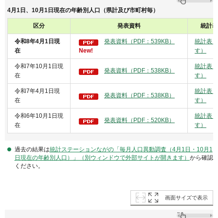
4月1日、10月1日現在の年齢別人口（県計及び市町村毎）
区分
発表資料
統計表
令和8年4月1日現
発表資料（PDF：539KB）
統計表（
在
New!
す）
令和7年10月1日現
統計表（
発表資料（PDF：538KB）
在
す）
令和7年4月1日現
統計表（
発表資料（PDF：538KB）
在
す）
令和6年10月1日現
統計表（
発表資料（PDF：520KB）
在
す）
過去の結果は
統計ステーションながの「毎月人口異動調査（4月1日・10月1
日現在の年齢別人口）」（別ウィンドウで外部サイトが開きます）
から確認
ください。
画面サイズで表示