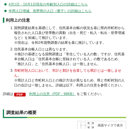
4月1日・10月1日現在の年齢別人口の詳細はこちら
年間人口増減、長野県の人口（冊子）の詳細はこちら
利用上の注意
国勢調査結果を基礎にして、住民基本台帳の状況を基に県内市町村から
報告された人口及び世帯数の異動（出生・死亡・転入・転出・世帯増減
など）を加減して推計しています。
※現在は、令和2年国勢調査の結果を基に推計しています。
住民基本台帳人口とは異なります。
※推計の基礎となる国勢調査は「常住している人の数」ですが、住民基
本台帳人口は「住民基本台帳に登録されている人」の数であるため、
「推計人口」と「住民基本台帳人口」は一致しません。
市町村別人口において、市計と郡計を合算しても県計とは一致しませ
ん
。
※県計人口と市町村人口との推計方法が異なるため、県と市町村別の人
口の合計は一致しません。詳細は以下、利用上の注意を参照ください。
詳細は
利用上の注意（PDF：98KB）
をご覧ください。
調査結果の概要
画面サイズで表示