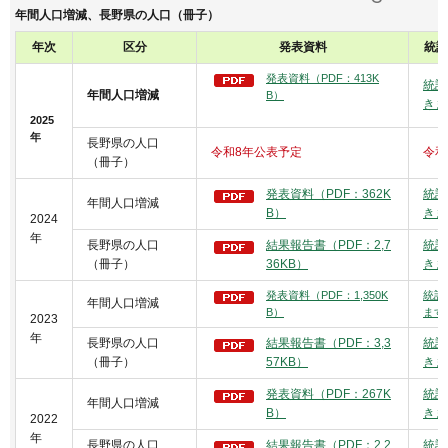
年間人口増減、長野県の人口（冊子）
年次
区分
発表資料
統計
発表資料（PDF：413K
統計
年間人口増減
B）
きま
2025
年
長野県の人口
令和8年公表予定
令和
（冊子）
発表資料（PDF：362K
統計
年間人口増減
B）
きま
2024
年
長野県の人口
結果報告書（PDF：2,7
統計
（冊子）
36KB）
きま
発表資料（PDF：1,350K
統計
年間人口増減
B）
ます
2023
年
長野県の人口
結果報告書（PDF：3,3
統計
（冊子）
57KB）
きま
発表資料（PDF：267K
統計
年間人口増減
B）
きま
2022
年
長野県の人口
結果報告書（PDF：2,2
統計