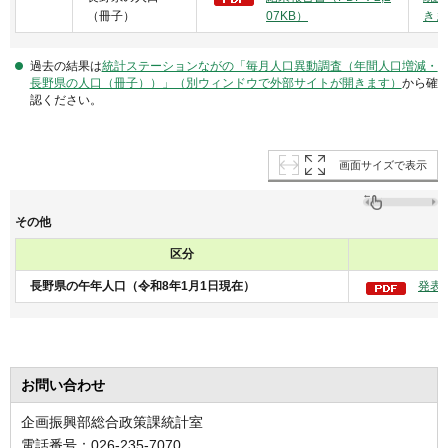
（冊子）
07KB）
きま
過去の結果は
統計ステーションながの「毎月人口異動調査（年間人口増減・
長野県の人口（冊子））」（別ウィンドウで外部サイトが開きます）
から確
認ください。
画面サイズで表示
その他
区分
長野県の午年人口（令和8年1月1日現在）
発表資
お問い合わせ
企画振興部総合政策課統計室
電話番号：026-235-7070