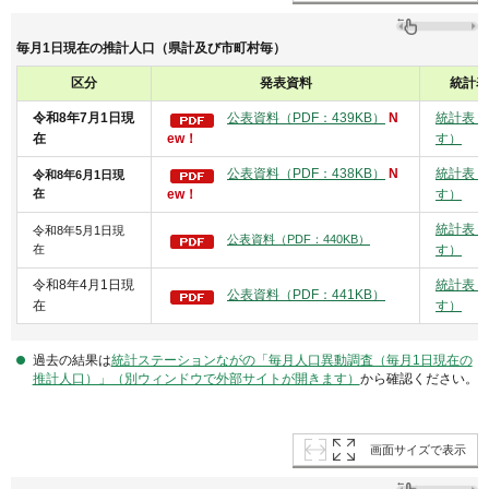
毎月1日現在の推計人口（県計及び市町村毎）
区分
発表資料
統計表
令和8年7月1日現
公表資料（PDF：439KB）
N
統計表（
在
ew！
す）
公表資料（PDF：438KB）
N
統計表（
令和8年6月1日現
在
ew！
す）
統計表（
令和8年5月1日現
公表資料（PDF：440KB）
在
す）
令和8年4月1日現
統計表（
公表資料（PDF：441KB）
在
す）
過去の結果は
統計ステーションながの「毎月人口異動調査（毎月1日現在の
推計人口）」（別ウィンドウで外部サイトが開きます）
から確認ください。
画面サイズで表示