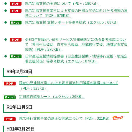
就労定着支援の実施について（PDF：180KB）
就労定着支援事業所による支援の円滑な開始に向けた各機関の連
携について（PDF：670KB）
就労定着支援 支援レポート等参考様式（エクセル：63KB）
令和3年度障がい福祉サービス等報酬改定に係る参考様式につい
て（共同生活援助、自立生活援助、地域移行支援、地域定着支援
関係)（PDF：270KB）
日常生活支援情報提供書（自立生活援助・地域移行支援・地域定
着支援関係）等参考様式（エクセル：87KB）
R4年2月28日
障がい児通所支援における定員超過利用減算の取扱いについて
（PDF：323KB）
定員超過確認シート（エクセル：26KB）
R1年11月5日
就労移行支援事業の適正な実施について（PDF：321KB）
H31年3月29日