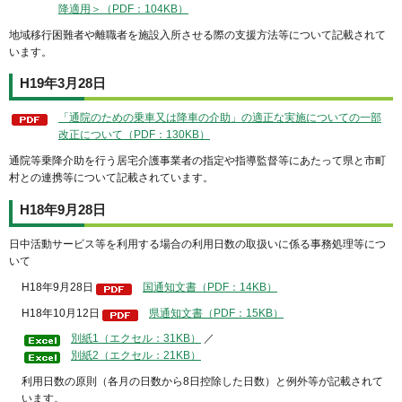
降適用＞（PDF：104KB）
地域移行困難者や離職者を施設入所させる際の支援方法等について記載されて
います。
H19年3月28日
「通院のための乗車又は降車の介助」の適正な実施についての一部
改正について（PDF：130KB）
通院等乗降介助を行う居宅介護事業者の指定や指導監督等にあたって県と市町
村との連携等について記載されています。
H18年9月28日
日中活動サービス等を利用する場合の利用日数の取扱いに係る事務処理等につ
いて
H18年9月28日
国通知文書（PDF：14KB）
H18年10月12日
県通知文書（PDF：15KB）
別紙1（エクセル：31KB）
／
別紙2（エクセル：21KB）
利用日数の原則（各月の日数から8日控除した日数）と例外等が記載されて
います。