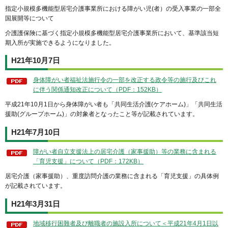
指定小規模多機能型居宅介護事業所における障がい児(者）の受入事業の一部全
国展開等について
介護護保険に基づく指定小規模多機能型居宅介護事業所において、基準該当短
期入所が実施できるようになりました。
H21年10月7日
身体障がい者福祉法施行令の一部を改正する政令等の施行及びこれ
に伴う関係通知改正について（PDF：152KB）
平成21年10月1日から身体障がい者も「共同生活介護(ケアホーム)」「共同生活
援助(グループホーム)」の対象者となったこと等が記載されています。
H21年7月10日
障がい者自立支援法上の居宅介護（家事援助）等の業務に含まれる
「育児支援」について（PDF：172KB）
居宅介護（家事援助）、重度訪問介護の業務に含まれる「育児支援」の具体例
が記載されています。
H21年3月31日
地域移行困難者及び離職者の施設入所について＜平成21年4月1日以