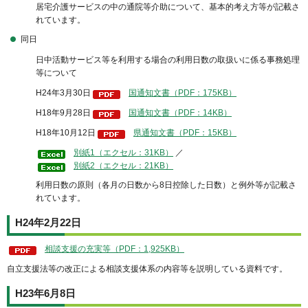
居宅介護サービスの中の通院等介助について、基本的考え方等が記載さ
れています。
同日
日中活動サービス等を利用する場合の利用日数の取扱いに係る事務処理
等について
H24年3月30日
国通知文書（PDF：175KB）
H18年9月28日
国通知文書（PDF：14KB）
H18年10月12日
県通知文書（PDF：15KB）
別紙1（エクセル：31KB）
／
別紙2（エクセル：21KB）
利用日数の原則（各月の日数から8日控除した日数）と例外等が記載さ
れています。
H24年2月22日
相談支援の充実等（PDF：1,925KB）
自立支援法等の改正による相談支援体系の内容等を説明している資料です。
H23年6月8日