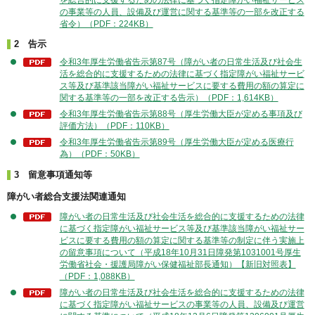
を総合的に支援するための法律に基づく指定障がい福祉サービス
の事業等の人員、設備及び運営に関する基準等の一部を改正する
省令）（PDF：224KB）
2 告示
令和3年厚生労働省告示第87号（障がい者の日常生活及び社会生
活を総合的に支援するための法律に基づく指定障がい福祉サービ
ス等及び基準該当障がい福祉サービスに要する費用の額の算定に
関する基準等の一部を改正する告示）（PDF：1,614KB）
令和3年厚生労働省告示第88号（厚生労働大臣が定める事項及び
評価方法）（PDF：110KB）
令和3年厚生労働省告示第89号（厚生労働大臣が定める医療行
為）（PDF：50KB）
3 留意事項通知等
障がい者総合支援法関連通知
障がい者の日常生活及び社会生活を総合的に支援するための法律
に基づく指定障がい福祉サービス等及び基準該当障がい福祉サー
ビスに要する費用の額の算定に関する基準等の制定に伴う実施上
の留意事項について（平成18年10月31日障発第1031001号厚生
労働省社会・援護局障がい保健福祉部長通知）【新旧対照表】
（PDF：1,088KB）
障がい者の日常生活及び社会生活を総合的に支援するための法律
に基づく指定障がい福祉サービスの事業等の人員、設備及び運営