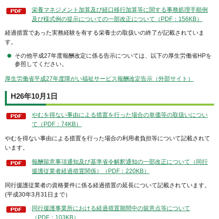
栄養マネジメント加算及び経口移行加算等に関する事務処理手順例
及び様式例の提示についての一部改正について（PDF：156KB）
経過措置であった実務経験を有する栄養士の取扱いの終了が記載されていま
す。
その他平成27年度報酬改定に係る告示については、以下の厚生労働省HPを
参照してください。
厚生労働省平成27年度障がい福祉サービス報酬改定告示（外部サイト）
H26年10月1日
やむを得ない事由による措置を行った場合の単価等の取扱いについ
て（PDF：74KB）
やむを得ない事由による措置を行った場合の利用者負担等について記載されて
います。
報酬留意事項通知及び基準省令解釈通知の一部改正について（同行
援護従業者経過措置関係）（PDF：220KB）
同行援護従業者の資格要件に係る経過措置の延長について記載されています。
(平成30年3月31日まで）
同行援護事業所における経過措置期間中の留意点等について
（PDF：103KB）