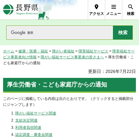
長野県Nagano Prefecture
アクセス
メニュー
検索
ホーム
>
健康・医療・福祉
>
障がい者福祉
>
障害福祉サービス
>
障害福祉サー
ビス事業者向け情報
>
障がい福祉サービス事業者の皆さまへ
> 厚生労働省・こ
ども家庭庁からの通知
更新日：2026年7月22日
厚生労働省・こども家庭庁からの通知
このページに掲載している内容は次のとおりです。（クリックすると掲載部分
にジャンプします）
障がい福祉サービス関連
支給決定関連
利用者負担関連
認定調査・審査会関連