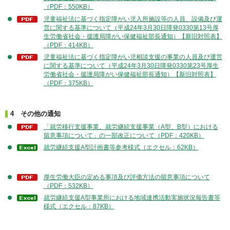
（PDF：550KB）
児童福祉法に基づく指定障がい児入所施設等の人員、設備及び運
営に関する基準について（平成24年3月30日障発0330第13号厚
生労働省社会・援護局障がい保健福祉部長通知）【新旧対照表】
（PDF：414KB）
児童福祉法に基づく指定障がい児相談支援の事業の人員及び運営
に関する基準について（平成24年3月30日障発0330第23号厚生
労働省社会・援護局障がい保健福祉部長通知）【新旧対照表】
（PDF：375KB）
4 その他の通知
「就労移行支援事業、就労継続支援事業（A型、B型）における
留意事項について」の一部改正について（PDF：420KB）
就労継続支援A型計画書等参考様式（エクセル：62KB）
厚生労働大臣の定める事項及び評価方法の留意事項について
（PDF：532KB）
就労継続支援A型事業所における地域連携活動実施状況報告書等
様式（エクセル：87KB）