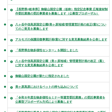
【長野県×岐阜県】御嶽山国定公園（仮称）指定記念事業 広報資材制
作委託業務の受託事業者を募集します（公募型プロポーザル）
八ヶ岳中信高原国定公園(美ヶ原地域)管理運営計画の改正(案)につい
てのご意見を募集します
アカモズの保護回復事業計画(案)に対する意見募集結果を公表します
「長野県生物多様性センター」を開設しました
八ヶ岳中信高原国定公園（美ヶ原地域）管理運営計画の改正（案）
に対する意見募集結果を公表します
御嶽山国定公園が新たに指定されました
美ヶ原高原におけるペットの持ち込みについて
「令和８年度生物多様性セミナー等運営委託業務」の受託事業者を
公募型プロポーザル方式により募集します