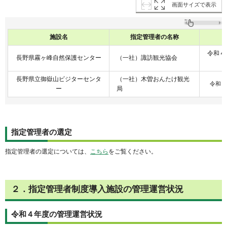
画面サイズで表示
施設名
指定管理者の名称
令和４
長野県霧ヶ峰自然保護センター
（一社）諏訪観光協会
長野県立御嶽山ビジターセンタ
（一社）木曽おんたけ観光
令和４
ー
局
指定管理者の選定
指定管理者の選定については、
こちら
をご覧ください。
２．指定管理者制度導入施設の管理運営状況
令和４年度の管理運営状況