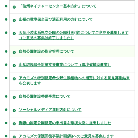
「信州ネイチャーセンター基本方針」について
山岳の環境保全及び適正利用の方針について
天竜小渋水系県立公園の公園計画(案)についてご意見を募集します
（ご意見の募集は終了しました）
自然公園施設の指定管理について
山岳環境保全対策支援事業について（環境省補助事業）
アカモズの特別指定希少野生動植物への指定に対する意見募集結果
を公表します
自然公園施設整備事業について
ソーシャルメディア運用方針について
御嶽山国定公園指定の申出書を環境大臣に提出しました
アカモズの保護回復事業計画(案)へのご意見を募集します