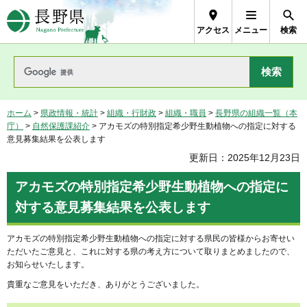
長野県Nagano Prefecture
アクセス
メニュー
検索
ホーム
>
県政情報・統計
>
組織・行財政
>
組織・職員
>
長野県の組織一覧（本
庁）
>
自然保護課紹介
> アカモズの特別指定希少野生動植物への指定に対する
意見募集結果を公表します
更新日：2025年12月23日
アカモズの特別指定希少野生動植物への指定に
対する意見募集結果を公表します
アカモズの特別指定希少野生動植物への指定に対する県民の皆様からお寄せい
ただいたご意見と、これに対する県の考え方について取りまとめましたので、
お知らせいたします。
貴重なご意見をいただき、ありがとうございました。