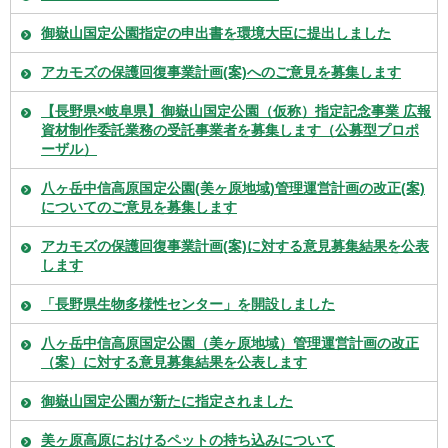
御嶽山国定公園指定の申出書を環境大臣に提出しました
アカモズの保護回復事業計画(案)へのご意見を募集します
【長野県×岐阜県】御嶽山国定公園（仮称）指定記念事業 広報
資材制作委託業務の受託事業者を募集します（公募型プロポ
ーザル）
八ヶ岳中信高原国定公園(美ヶ原地域)管理運営計画の改正(案)
についてのご意見を募集します
アカモズの保護回復事業計画(案)に対する意見募集結果を公表
します
「長野県生物多様性センター」を開設しました
八ヶ岳中信高原国定公園（美ヶ原地域）管理運営計画の改正
（案）に対する意見募集結果を公表します
御嶽山国定公園が新たに指定されました
美ヶ原高原におけるペットの持ち込みについて