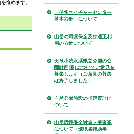
備を進めます。
「信州ネイチャーセンター
基本方針」について
山岳の環境保全及び適正利
用の方針について
天竜小渋水系県立公園の公
園計画(案)についてご意見を
募集します（ご意見の募集
は終了しました）
自然公園施設の指定管理に
ついて
山岳環境保全対策支援事業
について（環境省補助事