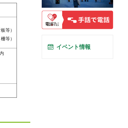
看板等）
（柵等）
イベント情報
以内