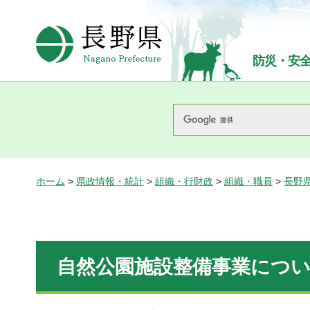
長野県Nagano Prefecture
防災・安
ホーム
>
県政情報・統計
>
組織・行財政
>
組織・職員
>
長野
自然公園施設整備事業につ