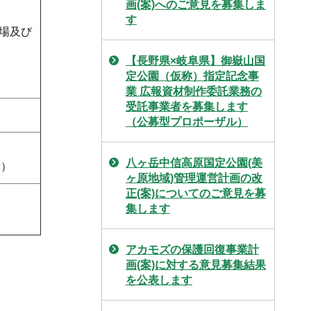
画(案)へのご意見を募集しま
す
場及び
【長野県×岐阜県】御嶽山国
定公園（仮称）指定記念事
業 広報資材制作委託業務の
受託事業者を募集します
（公募型プロポーザル）
八ヶ岳中信高原国定公園(美
費）
ヶ原地域)管理運営計画の改
正(案)についてのご意見を募
集します
アカモズの保護回復事業計
画(案)に対する意見募集結果
を公表します