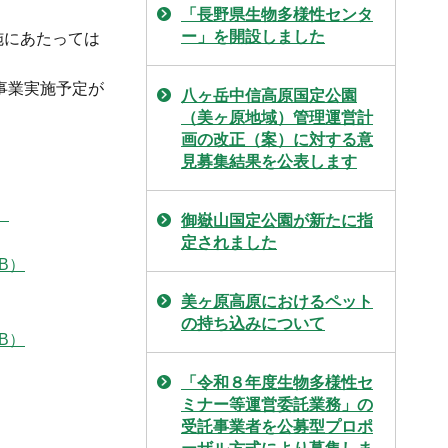
「長野県生物多様性センタ
ー」を開設しました
施にあたっては
事業実施予定が
八ヶ岳中信高原国定公園
（美ヶ原地域）管理運営計
画の改正（案）に対する意
見募集結果を公表します
）
御嶽山国定公園が新たに指
定されました
KB）
美ヶ原高原におけるペット
の持ち込みについて
KB）
「令和８年度生物多様性セ
ミナー等運営委託業務」の
受託事業者を公募型プロポ