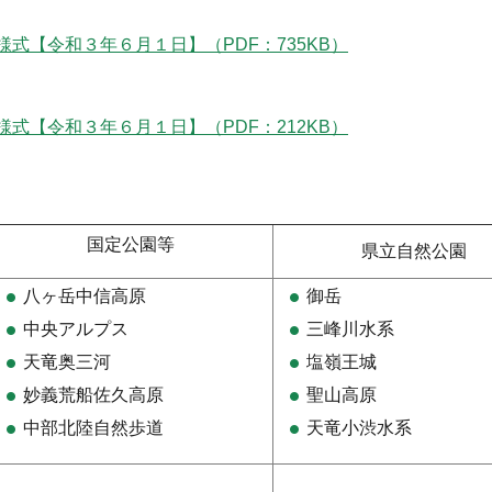
式【令和３年６月１日】（PDF：735KB）
式【令和３年６月１日】（PDF：212KB）
国定公園等
県立自然公園
八ヶ岳中信高原
御岳
中央アルプス
三峰川水系
天竜奥三河
塩嶺王城
妙義荒船佐久高原
聖山高原
中部北陸自然歩道
天竜小渋水系