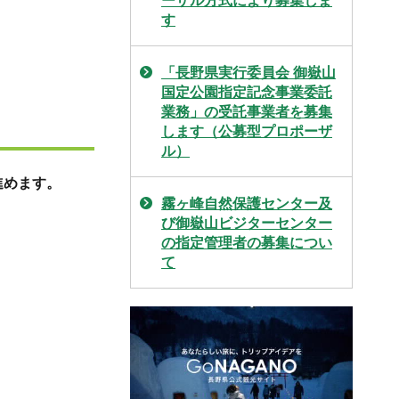
ーザル方式により募集しま
す
「長野県実行委員会 御嶽山
国定公園指定記念事業委託
業務」の受託事業者を募集
します（公募型プロポーザ
ル）
進めます。
霧ヶ峰自然保護センター及
び御嶽山ビジターセンター
の指定管理者の募集につい
て