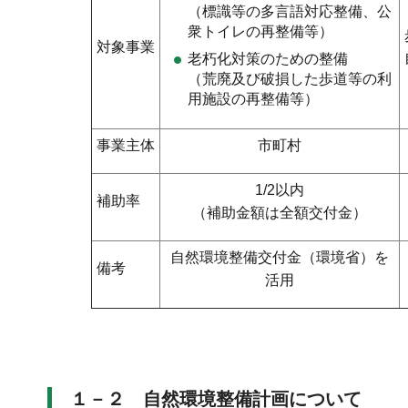
（標識等の多言語対応整備、公
衆トイレの再整備等）
対象事業
老朽化対策のための整備
（荒廃及び破損した歩道等の利
用施設の再整備等）
事業主体
市町村
1/2以内
補助率
（補助金額は全額交付金）
自然環境整備交付金（環境省）を
備考
活用
１－２ 自然環境整備計画について