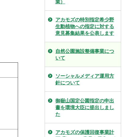
業）
アカモズの特別指定希少野
生動植物への指定に対する
意見募集結果を公表します
自然公園施設整備事業につ
いて
ソーシャルメディア運用方
針について
御嶽山国定公園指定の申出
書を環境大臣に提出しまし
た
アカモズの保護回復事業計