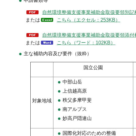
申請書類等
自然環境整備支援事業補助金取扱要領別記様
または
こちら（エクセル：253KB）
自然環境整備支援事業補助金取扱要領添付様
または
こちら（ワード：102KB）
主な補助内容及び要件（抜粋）
国立公園
中部山岳
上信越高原
秩父多摩甲斐
対象地域
南アルプス
妙高戸隠連山
国際化対応のための整備