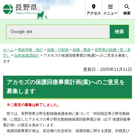
長野県Nagano Prefecture
アクセス
メニュー
検索
ホーム
>
県政情報・統計
>
組織・行財政
>
組織・職員
>
長野県の組織一覧（本
庁）
>
自然保護課紹介
> アカモズの保護回復事業計画(案)へのご意見を募集し
ます
更新日：2025年11月11日
アカモズの保護回復事業計画(案)へのご意見を
募集します
※ご意見の募集は終了しました。
県では、長野県希少野生動植物保護条例に基づいて「特別指定希少野生動植
物」に指定したアカモズの希少野生動植物保護回復事業計画（以下 保護回復事
業計画）の策定を進めています。
保護回復事業計画は、策定種の生息状況、保護回復に関する課題、目標及び