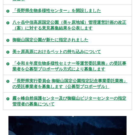
「長野県生物多様性センター」を開設しました
八ヶ岳中信高原国定公園（美ヶ原地域）管理運営計画の改正
（案）に対する意見募集結果を公表します
御嶽山国定公園が新たに指定されました
美ヶ原高原におけるペットの持ち込みについて
「令和８年度生物多様性セミナー等運営委託業務」の受託事
業者を公募型プロポーザル方式により募集します
「長野県実行委員会 御嶽山国定公園指定記念事業委託業務」
の受託事業者を募集します（公募型プロポーザル）
霧ヶ峰自然保護センター及び御嶽山ビジターセンターの指定
管理者の募集について