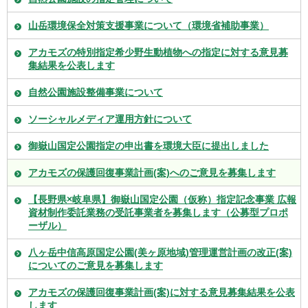
山岳環境保全対策支援事業について（環境省補助事業）
アカモズの特別指定希少野生動植物への指定に対する意見募
集結果を公表します
自然公園施設整備事業について
ソーシャルメディア運用方針について
御嶽山国定公園指定の申出書を環境大臣に提出しました
アカモズの保護回復事業計画(案)へのご意見を募集します
【長野県×岐阜県】御嶽山国定公園（仮称）指定記念事業 広報
資材制作委託業務の受託事業者を募集します（公募型プロポ
ーザル）
八ヶ岳中信高原国定公園(美ヶ原地域)管理運営計画の改正(案)
についてのご意見を募集します
アカモズの保護回復事業計画(案)に対する意見募集結果を公表
します