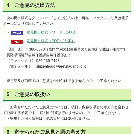
4 ご意見の提出方法
次の提出様式をダウンロードしてご記入の上、郵送、ファクシミリ又は電子
メールにより提出してください。
・
意見提出様式（ワード：24KB）
・
意見提出様式（PDF：86KB）
【郵 送】 〒380-8570（県庁専用の郵便番号のため住所記載は不要です)
長野県環境部自然保護課自然保護係あて
【ファクシミリ】 026-235-7498
【電子メール】 shizenhogo@pref.nagano.lg.jp
※電話及び口頭でのご意見は受け付けできませんので、ご了承ください。
5 ご意見の取扱い
・お寄せいただいたご意見については、後日、内容を県との考え方と合わせ
て公表する予定です。 個別の回答は行いませんの で、ご了承ください。
・収集した個人情報は、他の目的には使用しません。
6 寄せられたご意見と県の考え方