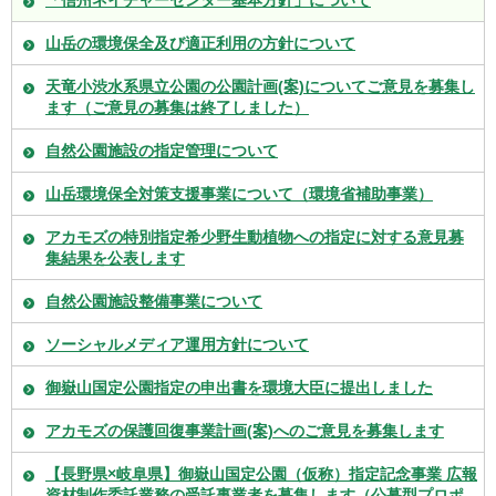
「信州ネイチャーセンター基本方針」について
山岳の環境保全及び適正利用の方針について
天竜小渋水系県立公園の公園計画(案)についてご意見を募集し
ます（ご意見の募集は終了しました）
自然公園施設の指定管理について
山岳環境保全対策支援事業について（環境省補助事業）
アカモズの特別指定希少野生動植物への指定に対する意見募
集結果を公表します
自然公園施設整備事業について
ソーシャルメディア運用方針について
御嶽山国定公園指定の申出書を環境大臣に提出しました
アカモズの保護回復事業計画(案)へのご意見を募集します
【長野県×岐阜県】御嶽山国定公園（仮称）指定記念事業 広報
資材制作委託業務の受託事業者を募集します（公募型プロポ