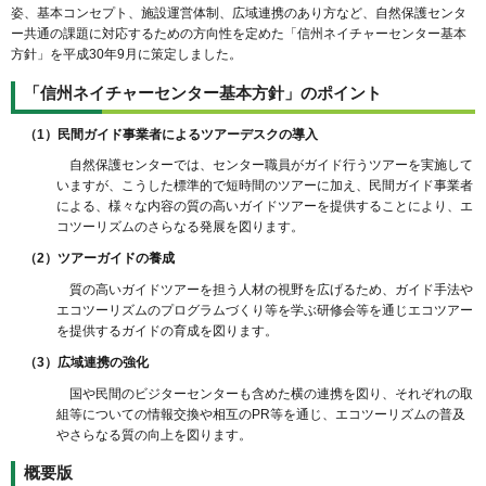
姿、基本コンセプト、施設運営体制、広域連携のあり方など、自然保護センタ
ー共通の課題に対応するための方向性を定めた「信州ネイチャーセンター基本
方針」を平成30年9月に策定しました。
「信州ネイチャーセンター基本方針」のポイント
（1）民間ガイド事業者によるツアーデスクの導入
自然保護センターでは、センター職員がガイド行うツアーを実施して
いますが、こうした標準的で短時間のツアーに加え、民間ガイド事業者
による、様々な内容の質の高いガイドツアーを提供することにより、エ
コツーリズムのさらなる発展を図ります。
（2）ツアーガイドの養成
質の高いガイドツアーを担う人材の視野を広げるため、ガイド手法や
エコツーリズムのプログラムづくり等を学ぶ研修会等を通じエコツアー
を提供するガイドの育成を図ります。
（3）広域連携の強化
国や民間のビジターセンターも含めた横の連携を図り、それぞれの取
組等についての情報交換や相互のPR等を通じ、エコツーリズムの普及
やさらなる質の向上を図ります。
概要版