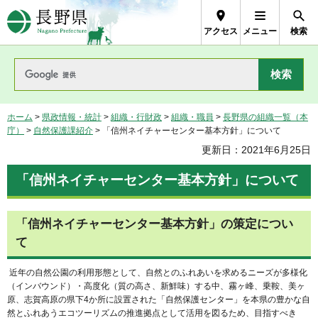
長野県Nagano Prefecture
アクセス
メニュー
検索
ホーム
>
県政情報・統計
>
組織・行財政
>
組織・職員
>
長野県の組織一覧（本
庁）
>
自然保護課紹介
> 「信州ネイチャーセンター基本方針」について
更新日：2021年6月25日
「信州ネイチャーセンター基本方針」について
「信州ネイチャーセンター基本方針」の策定につい
て
近年の自然公園の利用形態として、自然とのふれあいを求めるニーズが多様化
（インバウンド）・高度化（質の高さ、新鮮味）する中、霧ヶ峰、乗鞍、美ヶ
原、志賀高原の県下4か所に設置された「自然保護センター」を本県の豊かな自
然とふれあうエコツーリズムの推進拠点として活用を図るため、目指すべき