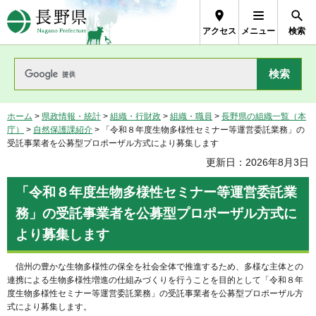
長野県Nagano Prefecture
アクセス
メニュー
検索
ホーム
>
県政情報・統計
>
組織・行財政
>
組織・職員
>
長野県の組織一覧（本
庁）
>
自然保護課紹介
> 「令和８年度生物多様性セミナー等運営委託業務」の
受託事業者を公募型プロポーザル方式により募集します
更新日：2026年8月3日
「令和８年度生物多様性セミナー等運営委託業
務」の受託事業者を公募型プロポーザル方式に
より募集します
信州の豊かな生物多様性の保全を社会全体で推進するため、多様な主体との
連携による生物多様性増進の仕組みづくりを行うことを目的として「令和８年
度生物多様性セミナー等運営委託業務」の受託事業者を公募型プロポーザル方
式により募集します。