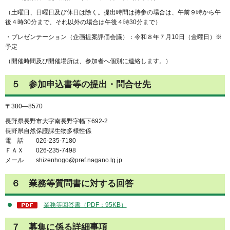
（土曜日、日曜日及び休日は除く。提出時間は持参の場合は、午前９時から午
後４時30分まで、それ以外の場合は午後４時30分まで）
・プレゼンテーション（企画提案評価会議）：令和８年７月10日（金曜日）※
予定
（開催時間及び開催場所は、参加者へ個別に連絡します。）
５ 参加申込書等の提出・問合せ先
〒380―8570
長野県長野市大字南長野字幅下692-2
長野県自然保護課生物多様性係
電 話 026-235-7180
ＦＡＸ 026-235-7498
メール shizenhogo@pref.nagano.lg.jp
６ 業務等質問書に対する回答
業務等回答書（PDF：95KB）
７ 募集に係る詳細事項