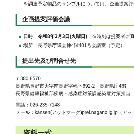
※調達予定物品のサンプルについては、企画提案評
企画提案評価会議
日時
令和8年3月3日(火曜日)
※時刻は提案者に直
場所 長野県庁議会棟4階401号会議室（予定）
提出先及び問合せ先
〒380-8570
長野県長野市大字南長野字幅下692-2 長野県庁4階
長野県健康福祉部疾病・感染症対策課感染症対策担当
電話：026-235-7148
メール：kansen(アットマーク)pref.nagano.lg
資料一式