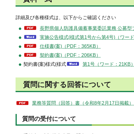
詳細及び各種様式は、以下からご確認ください
長野県個人防護具備蓄事業委託業務 公募型プ
実施公告様式(様式第1号から第4号)（ワード
仕様書(案)（PDF：365KB）
契約書(案)（PDF：206KB）
契約書(案)様式(様式
第1号（ワード：21KB
質問に関する回答について
業務等質問（回答）書（令和8年2月17日掲載）（
質問の受付について