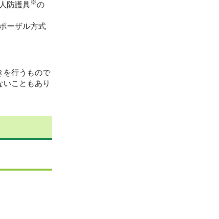
※
人防護具
の
ポーザル方式
きを行うもので
ないこともあり