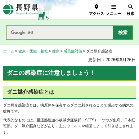
長野県Nagano Prefecture
アクセス
メニュー
検索
ホーム
>
健康・医療・福祉
>
健康
>
感染症対策
> ダニ媒介感染症
更新日：2026年6月26日
ダニの感染症に注意しましょう！
ダニ媒介感染症とは
ダニ媒介感染症とは、病原体を保有するダニに刺されることで感染する病気の
総称です。
代表的なものには、重症熱性血小板減少症候群（SFTS）、つつが虫病、日本紅
斑熱、ダニ媒介脳炎などがあり、主にウイルスや細菌によって引き起こされま
す。