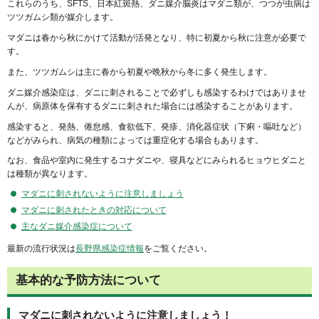
これらのうち、SFTS、日本紅斑熱、ダニ媒介脳炎はマダニ類が、つつが虫病は
ツツガムシ類が媒介します。
マダニは春から秋にかけて活動が活発となり、特に初夏から秋に注意が必要で
す。
また、ツツガムシは主に春から初夏や晩秋から冬に多く発生します。
ダニ媒介感染症は、ダニに刺されることで必ずしも感染するわけではありませ
んが、病原体を保有するダニに刺された場合には感染することがあります。
感染すると、発熱、倦怠感、食欲低下、発疹、消化器症状（下痢・嘔吐など）
などがみられ、病気の種類によっては重症化する場合もあります。
なお、食品や室内に発生するコナダニや、寝具などにみられるヒョウヒダニと
は種類が異なります。
マダニに刺されないように注意しましょう
マダニに刺されたときの対応について
主なダニ媒介感染症について
最新の流行状況は
長野県感染症情報
をご覧ください。
基本的な予防方法について
マダニに刺されないように注意しましょう！