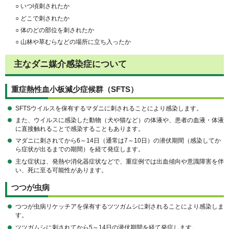
○ いつ頃刺されたか
○ どこで刺されたか
○ 体のどの部位を刺されたか
○ 山林や草むらなどの場所に立ち入ったか
主なダニ媒介感染症について
重症熱性血小板減少症候群（SFTS）
SFTSウイルスを保有するマダニに刺されることにより感染します。
また、ウイルスに感染した動物（犬や猫など）の体液や、患者の血液・体液
に直接触れることで感染することもあります。
マダニに刺されてから6～14日（通常は7～10日）の潜伏期間（感染してか
ら症状が出るまでの期間）を経て発症します。
主な症状は、発熱や消化器症状などで、重症例では出血傾向や意識障害を伴
い、死に至る可能性があります。
つつが虫病
つつが虫病リケッチアを保有するツツガムシに刺されることにより感染しま
す。
ツツガムシに刺されてから5～14日の潜伏期間を経て発症します。