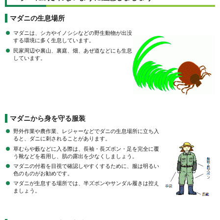
マダニの生息場所
マダニは、シカやイノシシなどの野生動物が出没
する環境に多く生息しています。
民家周辺や裏山、裏庭、畑、あぜ道などにも生息
しています。
マダニから身を守る服装
野外作業や農作業、レジャーなどでダニの生息場所に立ち入
ると、ダニに刺されることがあります。
草むらや藪などに入る際は、長袖・長ズボン・足を完全に覆
う靴などを着用し、肌の露出を少なくしましょう。
マダニの付着を目視で確認しやすくするために、服は明るい
色のものがお勧めです。
マダニが生息する場所では、半ズボンやサンダル履きは控え
ましょう。