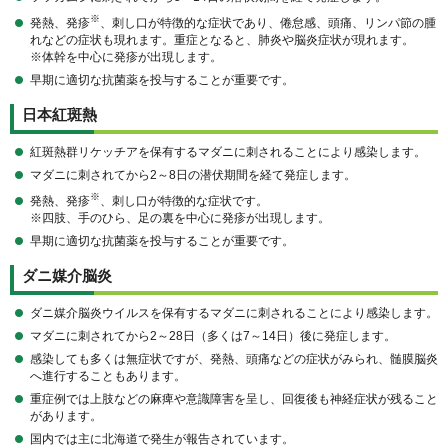
※
発熱、発疹
、刺し口が特徴的な症状であり、倦怠感、頭痛、リンパ節の腫
れなどの症状も現れます。重症となると、肺炎や脳炎症状が現れます。
※体幹を中心に発疹が出現します。
早期に適切な抗菌薬を投与することが重要です。
日本紅斑熱
紅斑熱群リケッチアを保有するマダニに刺されることにより感染します。
マダニに刺されてから2～8日の潜伏期間を経て発症します。
※
発熱、発疹
、刺し口が特徴的な症状です。
※四肢、手のひら、足の裏を中心に発疹が出現します。
早期に適切な抗菌薬を投与することが重要です。
ダニ媒介脳炎
ダニ媒介脳炎ウイルスを保有するマダニに刺されることにより感染します。
マダニに刺されてから2～28日（多くは7～14日）後に発症します。
感染しても多くは無症状ですが、発熱、頭痛などの症状がみられ、髄膜脳炎
へ進行することもあります。
重症例では上肢などの麻痺や意識障害を呈し、回復後も神経症状が残ること
があります。
国内では主に北海道で発生が報告されています。