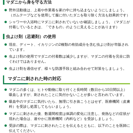
マダニから身を守る方法
野外活動後は、上着や作業着を家の中に持ち込まないようにしましょう。
（ガムテープなどを使用して服に付いたダニを取り除く方法も効果的です）
シャワーや入浴時にマダニに刺されていないか確認しましょう。（マダニが
付着しているときは、「できもの」のように見えることがあります）
虫よけ剤（忌避剤）の使用
現在、ディート、イカリジンの2種類の有効成分を含む虫よけ剤が市販され
ています。
虫よけ剤の使用でマダニの付着数は減少しますが、マダニの付着を完全に防
ぐわけではありません。
虫よけ剤を過信せず、様々な防護手段と組み合わせて対策をしましょう。
マダニに刺された時の対応
マダニの多くは、ヒトや動物に取り付くと長時間（数日から10日間以上）
吸血しますが、刺されたことに気付かないことが多いと言われています。
吸血中のマダニに気付いたら、無理に引き抜こうとはせず、医療機関（皮膚
科）を受診し処置してもらいましょう。
マダニに刺された後、数週間程度は体調の変化に注意し、発熱などの症状が
現れた場合は、速やかに医療機関（内科など）を受診しましょう。
受診の際は、マダニに刺されたことを伝えるとともに、以下のことを医師に
伝えてください。