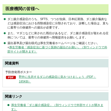
医療機関の皆様へ
ダニ媒介感染症のうち、SFTS、つつが虫病、日本紅斑熱、ダニ媒介脳炎な
どは感染症法における四類感染症に分類されており、診断した場合は、直ち
に最寄りの保健所への届出が必要です。
また、マダニなどに刺された既往があるなど、ダニ媒介感染症が疑われる症
例については、最寄りの保健所へ情報提供をお願いします。
届出基準及び届出様式は厚生労働省ホームページをご確認ください。
○
厚生労働省「感染症法に基づく医師の届出のお願い」（別ウィンドウで外
部サイトが開きます）
関連資料
予防啓発用ポスター
野外に生息するダニの感染症に気をつけましょう（PDF：
185KB）
関連リンク
厚生労働省「ダニ媒介感染症」（別ウィンドウで外部サイトが開きま
す）