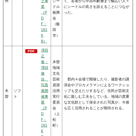
州
グ事
シー
て、若者から中高年齢層まで幅広い人々
業
ドル
にシードルの良さを訴えることにつなが
（P
振興
った。
D
会
F：
（飯
181
田
K
市）
B）
澤田
正
春・
木曽
澤頭
地域
修
文化
自
芸術
郡内４会場で開催したり、撮影者の講
写真
資源
演会やプロカメラマンによるワークショ
木
ソフ
展開
活用
ップも交えたりするなど、住民が芸術文
曽
ト
催事
実行
化に親しむ工夫をしている。地域の貴重
業
委員
な文化財として保全された写真が、今後
（P
会
も広く活用されることが期待される。
D
（上
F：
松
181
町）
K