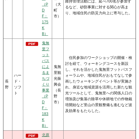
維持管理活動には、延べ700名が参加す
（P
（大
るなど、砂防事業に対する関心が高ま
D
町
り、地域住民の防災力向上に寄与した。
F：
市）
175
K
B）
鬼無
里フ
ット
住民参加のワークショップの開催・検
パス
討を経て、ウォーキングコースを新設
によ
鬼無
し、それを活かした鬼無里フットパスフ
るま
里観
ハー
ォーラムや、地域住民がおもてなしで参
ちづ
光振
長
ド・
画したウォーキングイベント等が実施さ
くり
興会
野
ソフ
れ、身近な地域資源を活用した新たな観
事業
（長
ト
光ツールとして、鬼無里への関係人口の
（P
野
増加及び集落の除草や休耕地での作物栽
D
市）
培開始など里山の景観整備も進むなど波
F：
及効果をもたらした。
183
K
B）
北原