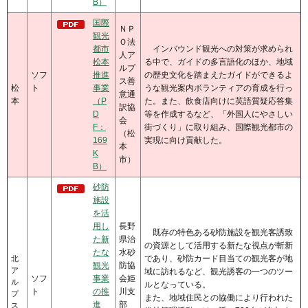
B）
国際
ＮＰ
観光
Ｏ法
都市
インバウンド観光への対策が求められ
人ア
松本
る中で、ガイドの多言語化のほか、地域
ルプ
ソフ
推進
の歴史文化を踏まえたガイドができるよ
ス善
松
ト
事業
うな観光案内ボランティアの育成を行っ
意通
本
（P
た。また、飲食店向けに英語質疑応答集
訳協
D
等を作成するなど、「外国人にやさしい
会
F：
街づくり」に取り組み、国際観光都市の
（松
169
実現に向け貢献した。
本
K
市）
B）
砂防
施設
を活
用し
長野
既存の特色ある砂防施設を観光客誘致
た新
県治
の資源として活用する新たな視点が斬新
たな
水砂
であり、砂防カード目当ての観光客が地
北
観光
防協
ア
域に訪れるなど、観光誘客の一つのツー
ソフ
事業
会姫
ル
ルとなっている。
ト
の推
川支
プ
また、地域住民との協働により行われた
進
部
ス