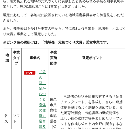
ら、魅力あふれる地域の元気づくりに貢献したと認められる事業を知事表彰事
業として、県内10地域ごとに1事業ずつ選定しました。
選定にあたって、各地域に設置されている地域選定委員会から御意見をいただ
きました。
また、知事表彰を受けた事業の中から、特に優れた3事業を「地域発 元気づく
り大賞」事業として選定しました。
※ピンク色の網掛けは、「地域発 元気づくり大賞」受賞事業です。
事業
事業
地
タイ
事業名
実施
選定ポイント
域
プ
団体
「佐
久
発！
足か
らつ
相談者の症状を情報共有できる「足育
くる
佐久
チェックシート」を作成し、さらに連携
身体
市足
体制を築けるよう調整を進めている。ま
の健
育推
た足育計測会・出前講座の継続開催や、
佐
ソフ
康」
進協
正しい靴の選び方等をまとめたリーフレ
久
ト
足育
議会
ットを作成し佐久市内全戸に配布するな
普及
（佐