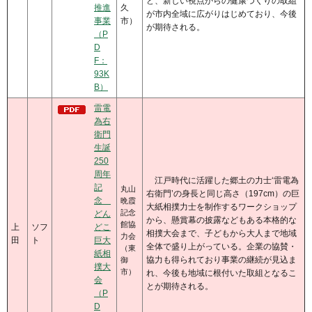
ど、新しい視点からの健康づくりの取組
推進
久
が市内全域に広がりはじめており、今後
事業
市）
が期待される。
（P
D
F：
93K
B）
雷電
為右
衛門
生誕
250
周年
江戸時代に活躍した郷土の力士‘雷電為
記
丸山
右衛門’の身長と同じ高さ（197cm）の巨
念
晩霞
大紙相撲力士を制作するワークショップ
記念
どん
から、懸賞幕の披露などもある本格的な
館協
上
ソフ
どこ
相撲大会まで、子どもから大人まで地域
力会
田
ト
巨大
全体で盛り上がっている。企業の協賛・
（東
紙相
協力も得られており事業の継続が見込ま
御
撲大
市）
れ、今後も地域に根付いた取組となるこ
会
とが期待される。
（P
D