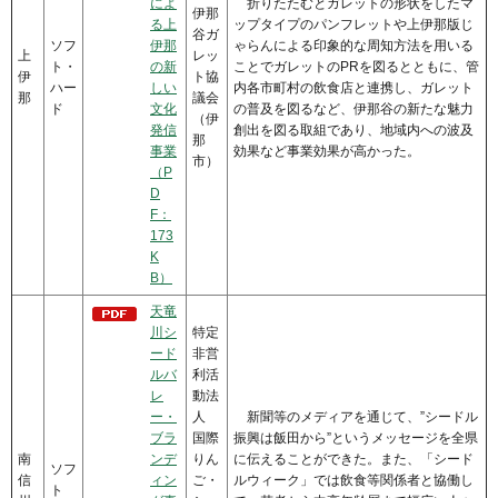
によ
折りたたむとガレットの形状をしたマ
伊那
る上
ップタイプのパンフレットや上伊那版じ
谷ガ
ソフ
伊那
ゃらんによる印象的な周知方法を用いる
上
レッ
ト・
の新
ことでガレットのPRを図るとともに、管
伊
ト協
ハー
しい
内各市町村の飲食店と連携し、ガレット
那
議会
ド
文化
の普及を図るなど、伊那谷の新たな魅力
（伊
発信
創出を図る取組であり、地域内への波及
那
事業
効果など事業効果が高かった。
市）
（P
D
F：
173
K
B）
天竜
川シ
特定
ード
非営
ルバ
利活
レ
動法
ー・
人
新聞等のメディアを通じて、”シードル
ブラ
国際
振興は飯田から”というメッセージを全県
南
ンデ
りん
に伝えることができた。また、「シード
ソフ
信
ィン
ご・
ルウィーク」では飲食等関係者と協働し
ト