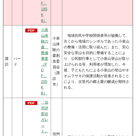
F：
195
K
B）
小泉
山体
地域住民や学校関係者等が協働して、
小泉
験の
古くから地域のシンボルであった小泉山
山体
森
の整備・活用に取り組んだ。また、安心
験の
整備
安全な里山を目的に整備することによ
森創
諏
ハー
事業
り、公民館行事として小泉山登山が取り
造委
訪
ド
（P
上げられる等、利用者が増加した。今
員会
D
後、子どもたちによる小泉山の登山やオ
（諏
F：
オムラサキの保護活動が促進されること
訪
205
により、次世代の郷土愛の醸成が期待さ
市）
K
れる。
B）
「信
州伊
那谷
ガレ
ッ
ト」
信州