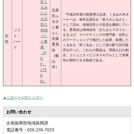
区く
るみ
北原
によ
平成20年度の制度導入以来、くるみの木オ
区ふ
る元
ーナーは、毎年北原区を「第２のふるさと」
るさ
気な
として訪れ、地域住民との交流を継続してい
と暮
る。委員会は地域会社「きたはらスタイル」
ソフ
地域
らし
を立上げ、マーケティングの専門家、住民と
北
ト・
づく
支援
のワークショップで検討した結果、収穫した
信
ハー
り事
委員
くるみを「村ぐるみ」として道の駅で試行販
ド
業
会
売を行った。これらの取組は、関係人口の創
（P
出、コミュニティビジネスモデルとして発展
（飯
D
性が期待できる取組である。
山
F：
市）
175
K
B）
▲このページのトップへ
お問い合わせ
企画振興部地域振興課
電話番号：026-235-7023