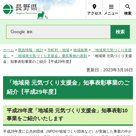
長野県Nagano Prefecture
アクセス
メニュー
検索
ホーム
>
県政情報・統計
>
市町村・地域
>
地域振興
>
「地域発元気づくり支援
金」
>
「地域発元気づくり支援金」優良事例の表彰
> 「地域発 元気づくり支援
金」知事表彰事業のご紹介【平成29年度】
更新日：2023年3月16日
「地域発 元気づくり支援金」知事表彰事業のご
紹介【平成29年度】
平成29年度「地域発 元気づくり支援金」知事表彰10
事業をご紹介いたします
平成29年度に公共的団体（NPOや地域づくり団体など）が実施した事業の中か