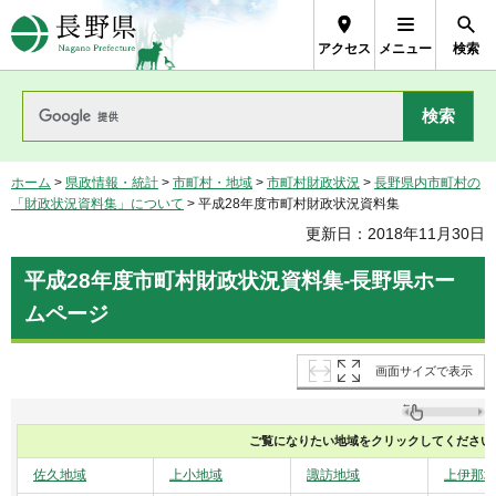
長野県Nagano Prefecture
アクセス
メニュー
検索
ホーム
>
県政情報・統計
>
市町村・地域
>
市町村財政状況
>
長野県内市町村の
「財政状況資料集」について
> 平成28年度市町村財政状況資料集
更新日：2018年11月30日
平成28年度市町村財政状況資料集-長野県ホー
ムページ
画面サイズで表示
ご覧になりたい地域をクリックしてください
佐久地域
上小地域
諏訪地域
上伊那