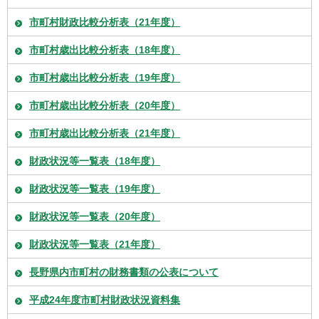
市町村財政比較分析表（21年度）
市町村歳出比較分析表（18年度）
市町村歳出比較分析表（19年度）
市町村歳出比較分析表（20年度）
市町村歳出比較分析表（21年度）
財政状況等一覧表（18年度）
財政状況等一覧表（19年度）
財政状況等一覧表（20年度）
財政状況等一覧表（21年度）
長野県内市町村の財務書類の公表について
平成24年度市町村財政状況資料集