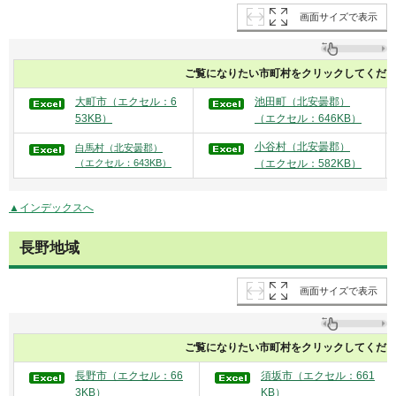
画面サイズで表示
ご覧になりたい市町村をクリックしてくだ
大町市（エクセル：6
池田町（北安曇郡）
53KB）
（エクセル：646KB）
小谷村（北安曇郡）
白馬村（北安曇郡）
（エクセル：643KB）
（エクセル：582KB）
▲インデックスへ
長野地域
画面サイズで表示
ご覧になりたい市町村をクリックしてくだ
長野市（エクセル：66
須坂市（エクセル：661
3KB）
KB）