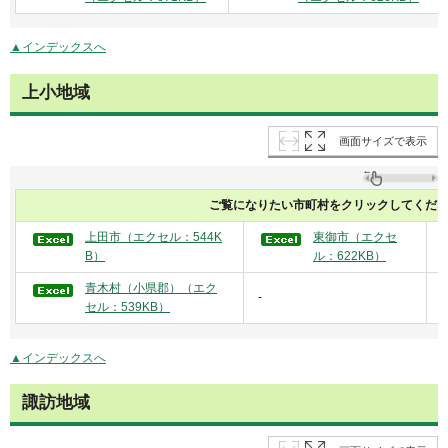
▲インデックスへ
上小地域
画面サイズで表示
ご覧になりたい市町村をクリックしてくだ
上田市（エクセル：544K
東御市（エクセ
B）
ル：622KB）
青木村（小県郡）（エク
-
-
セル：539KB）
▲インデックスへ
諏訪地域