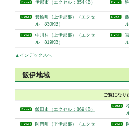
伊那市（エクセル：854KB）
箕輪町（上伊那郡）（エクセ
ル：830KB）
ル
中川村（上伊那郡）（エクセ
ル：819KB）
ル
▲インデックスへ
飯伊地域
ご覧になり
飯田市（エクセル：869KB）
阿南町（下伊那郡）（エクセ