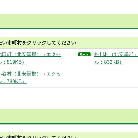
たい市町村をクリックしてください
池田町（北安曇郡）（エクセ
松川村（北安曇郡
ル：819KB）
ル：832KB）
小谷村（北安曇郡）（エクセ
ル：789KB）
たい市町村をクリックしてください