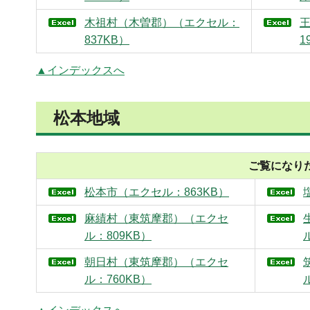
木祖村（木曽郡）（エクセル：
837KB）
1
▲インデックスへ
松本地域
ご覧になり
松本市（エクセル：863KB）
麻績村（東筑摩郡）（エクセ
ル：809KB）
朝日村（東筑摩郡）（エクセ
ル：760KB）