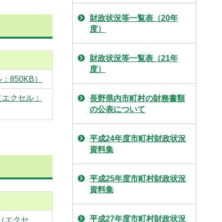
財政状況等一覧表（20年
度）
財政状況等一覧表（21年
度）
：850KB）
（エクセル：
長野県内市町村の財務書類
の公表について
平成24年度市町村財政状況
資料集
平成25年度市町村財政状況
資料集
平成27年度市町村財政状況
（エクセ