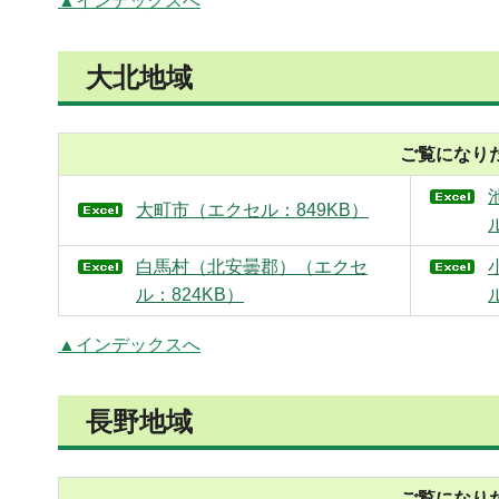
▲インデックスへ
大北地域
ご覧になり
大町市（エクセル：849KB）
白馬村（北安曇郡）（エクセ
ル：824KB）
▲インデックスへ
長野地域
ご覧になり