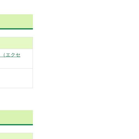
）（エクセ