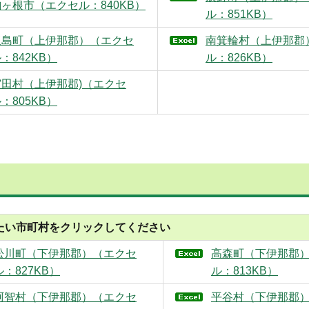
駒ヶ根市（エクセル：840KB）
ル：851KB）
飯島町（上伊那郡）（エクセ
南箕輪村（上伊那郡
：842KB）
ル：826KB）
宮田村（上伊那郡)（エクセ
：805KB）
たい市町村をクリックしてください
松川町（下伊那郡）（エクセ
高森町（下伊那郡
ル：827KB）
ル：813KB）
阿智村（下伊那郡）（エクセ
平谷村（下伊那郡