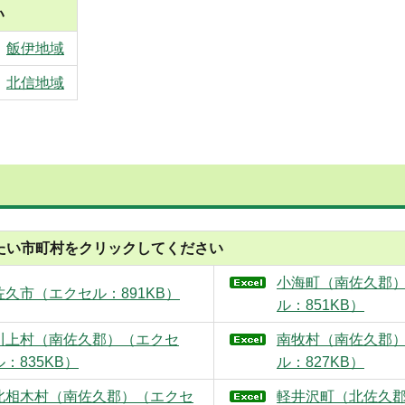
い
飯伊地域
北信地域
たい市町村をクリックしてください
小海町（南佐久郡
佐久市（エクセル：891KB）
ル：851KB）
川上村（南佐久郡）（エクセ
南牧村（南佐久郡
ル：835KB）
ル：827KB）
北相木村（南佐久郡）（エクセ
軽井沢町（北佐久