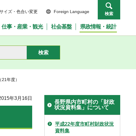
サイズ・色合い変更
Foreign Language
検索
仕事・産業・観光
社会基盤
県政情報・統計
（21年度）
015年3月16日
長野県内市町村の「財政
状況資料集」について
平成22年度市町村財政状況
資料集