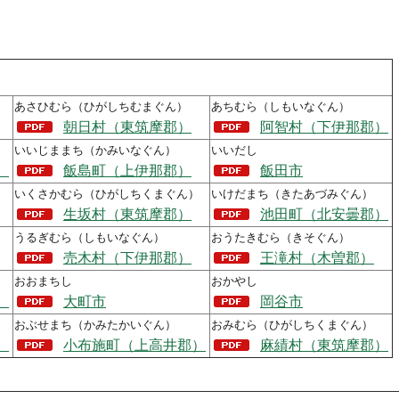
あさひむら（ひがしちむまぐん）
あちむら（しもいなぐん）
朝日村（東筑摩郡）
阿智村（下伊那郡）
いいじままち（かみいなぐん）
いいだし
）
飯島町（上伊那郡）
飯田市
いくさかむら（ひがしちくまぐん）
いけだまち（きたあづみぐん）
生坂村（東筑摩郡）
池田町（北安曇郡）
うるぎむら（しもいなぐん）
おうたきむら（きそぐん）
売木村（下伊那郡）
王滝村（木曽郡）
おおまちし
おかやし
）
大町市
岡谷市
おぶせまち（かみたかいぐん）
おみむら（ひがしちくまぐん）
）
小布施町（上高井郡）
麻績村（東筑摩郡）