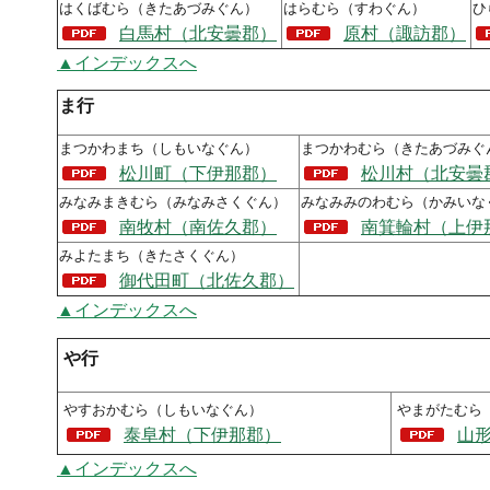
はくばむら（きたあづみぐん）
はらむら（すわぐん）
ひ
白馬村（北安曇郡）
原村（諏訪郡）
▲インデックスへ
ま行
まつかわまち（しもいなぐん）
まつかわむら（きたあづみぐ
松川町（下伊那郡）
松川村（北安曇
みなみまきむら（みなみさくぐん）
みなみみのわむら（かみいな
南牧村（南佐久郡）
南箕輪村（上伊
みよたまち（きたさくぐん）
御代田町（北佐久郡）
▲インデックスへ
や行
やすおかむら（しもいなぐん）
やまがたむら
泰阜村（下伊那郡）
山
▲インデックスへ