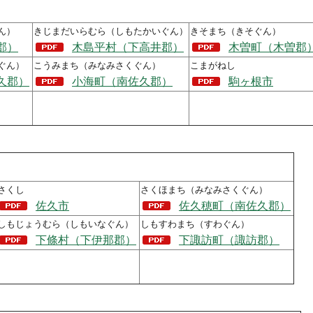
ん）
きじまだいらむら（しもたかいぐん）
きそまち（きそぐん）
郡）
木島平村（下高井郡）
木曽町（木曽郡
ぐん）
こうみまち（みなみさくぐん）
こまがねし
久郡）
小海町（南佐久郡）
駒ヶ根市
さくし
さくほまち（みなみさくぐん）
佐久市
佐久穂町（南佐久郡）
しもじょうむら（しもいなぐん）
しもすわまち（すわぐん）
下條村（下伊那郡）
下諏訪町（諏訪郡）