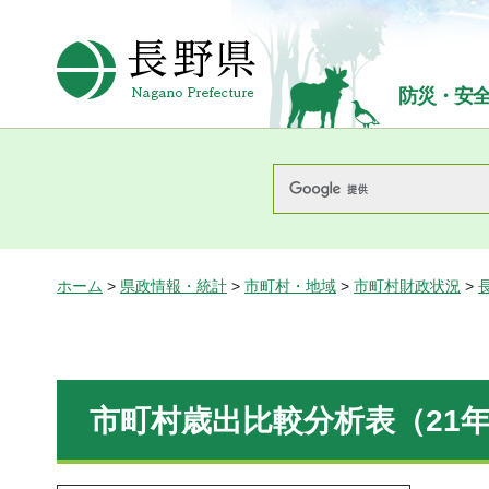
長野県Nagano Prefecture
防災・安
ホーム
>
県政情報・統計
>
市町村・地域
>
市町村財政状況
>
市町村歳出比較分析表（21