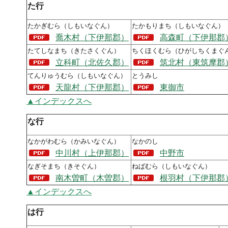
た行
たかぎむら（しもいなぐん）
たかもりまち（しもいなぐん）
喬木村（下伊那郡）
高森町（下伊那郡
たてしなまち（きたさくぐん）
ちくほくむら（ひがしちくまぐ
立科町（北佐久郡）
筑北村（東筑摩郡
てんりゅうむら（しもいなぐん）
とうみし
天龍村（下伊那郡）
東御市
▲インデックスへ
な行
なかがわむら（かみいなぐん）
なかのし
中川村（上伊那郡）
中野市
なぎそまち（きそぐん）
ねばむら（しもいなぐん）
南木曽町（木曽郡）
根羽村（下伊那郡
▲インデックスへ
は行