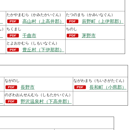
たかやまむら（かみたかいぐん）
たつのまち（かみいなぐん）
）
高山村（上高井郡）
辰野町（上伊那郡）
ん）
ちくまし
ちのし
）
千曲市
茅野市
とよおかむら（しもいなぐん）
豊丘村（下伊那郡）
ながのし
ながわまち（ちいさがたぐん）
長野市
長和町（小県郡）
のざわおんせんむら（しもたかいぐん）
）
野沢温泉村（下高井郡）