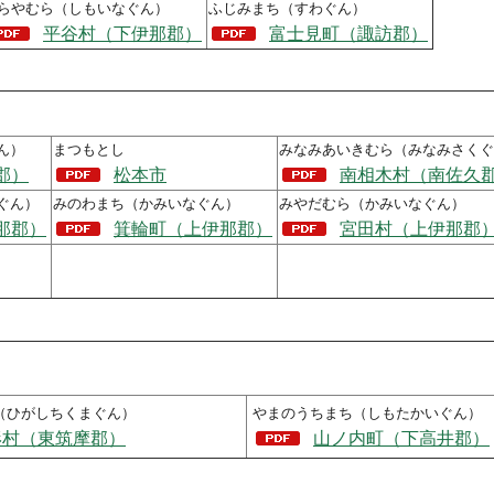
らやむら（しもいなぐん）
ふじみまち（すわぐん）
平谷村（下伊那郡）
富士見町（諏訪郡）
ん）
まつもとし
みなみあいきむら（みなみさくぐ
郡）
松本市
南相木村（南佐久
ぐん）
みのわまち（かみいなぐん）
みやだむら（かみいなぐん）
那郡）
箕輪町（上伊那郡）
宮田村（上伊那郡
（ひがしちくまぐん）
やまのうちまち（しもたかいぐん）
形村（東筑摩郡）
山ノ内町（下高井郡）