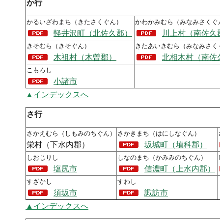
か行
かるいざわまち（きたさくぐん）
かわかみむら（みなみさくぐ
軽井沢町（北佐久郡）
川上村（南佐久
きそむら（きそぐん）
きたあいきむら（みなみさく
木祖村（木曽郡）
北相木村（南佐
こもろし
小諸市
▲インデックスへ
さ行
さかえむら（しもみのちぐん）
さかきまち（はにしなぐん）
栄村（下水内郡）
坂城町（埴科郡）
しおじりし
しなのまち（かみみのちぐん）
塩尻市
信濃町（上水内郡）
すざかし
すわし
須坂市
諏訪市
▲インデックスへ