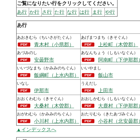
ご覧になりたい行をクリックしてください。
あ行
か行
さ行
た行
な行
は行
ま行
や行
あ行
あおきむら（ちいさがたぐん）
あげまつまち（きそぐん）
青木村（小県郡）
上松町（木曽郡）
あづみのし
あなんちょう（しもいなぐん）
安曇野市
阿南町（下伊那郡
いいづなまち（かみみのちぐん）
いいやまし
飯綱町（上水内郡）
飯山市
いなし
うえだし
伊那市
上田市
おおくわむら（きそぐん）
おおしかむら（しもいなぐん）
大桑村（木曽郡）
大鹿村（下伊那郡
おがわむら（かみみのちぐん）
おたりむら（きたあづみぐん）
小川村（上水内郡）
小谷村（北安曇郡
▲インデックスへ