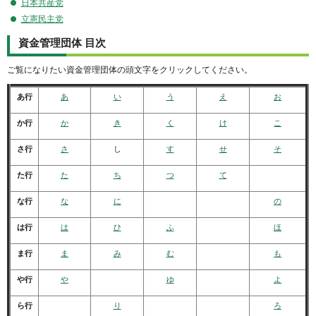
日本共産党
立憲民主党
資金管理団体 目次
ご覧になりたい資金管理団体の頭文字をクリックしてください。
あ行
あ
い
う
え
お
か行
か
き
く
け
こ
さ行
さ
し
す
せ
そ
た行
た
ち
つ
て
な行
な
に
の
は行
は
ひ
ふ
ほ
ま行
ま
み
む
も
や行
や
ゆ
よ
ら行
り
ろ