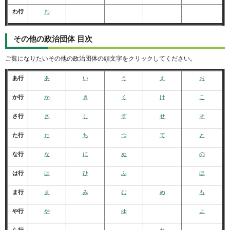
わ行
わ
その他の政治団体 目次
ご覧になりたいその他の政治団体の頭文字をクリックしてください。
あ行
あ
い
う
え
お
か行
か
き
く
け
こ
さ行
さ
し
す
せ
そ
た行
た
ち
つ
て
と
な行
な
に
ぬ
の
は行
は
ひ
ふ
ほ
ま行
ま
み
む
め
も
や行
や
ゆ
よ
ら行
れ