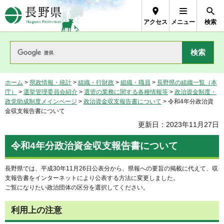
長野県Nagano Prefecture
アクセス
メニュー
検索
ホーム
>
県政情報・統計
>
組織・行財政
>
組織・職員
>
長野県の組織一覧（本
庁）
>
選挙管理委員会紹介
>
選管の業務に関する各種情報等
>
政治資金制度・
政党助成制度メインページ
>
政治資金収支報告書について
> 令和4年分政治資
金収支報告書について
更新日：2023年11月27日
令和4年分政治資金収支報告書について
長野県では、平成30年11月26日公表分から、県報への要旨の掲載に代えて、収
支報告書をインターネットにより公表する方法に変更しました。
ご覧になりたい政治団体の区分を選択してください。
利用上の注意