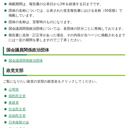
掲載期間は、報告書の公表日から3年を経過する日までです。
団体の名称については、公表された収支報告書における名称（50音順）で
掲載しています。
団体の名称は、宣誓時のものになります。
国会議員関係政治団体については、各団体の区分ごとに再掲しております。
報告書に追加・訂正等があった場合、その内容が当ページに掲載されるまで
には一定の期間を要しますのでご了承ください。
国会議員関係政治団体
国会議員関係政治団体
政党支部
ご覧になりたい政党の支部の政党名をクリックしてください。
公明党
国民民主党
参政党
社会民主党
自由民主党
日本維新の会