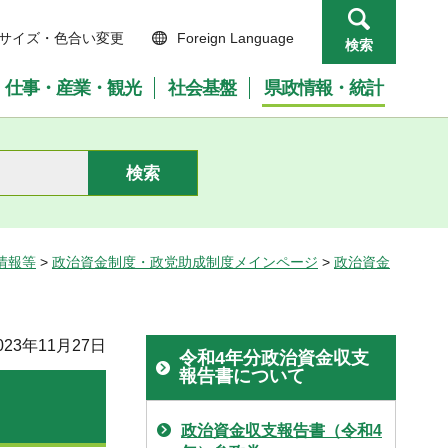
サイズ・色合い変更
Foreign Language
検索
仕事・産業・観光
社会基盤
県政情報・統計
情報等
>
政治資金制度・政党助成制度メインページ
>
政治資金
23年11月27日
令和4年分政治資金収支
報告書について
政治資金収支報告書（令和4