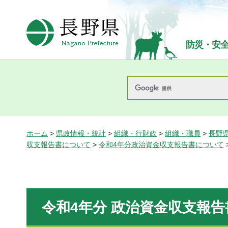
長野県Nagano Prefecture
防災・安
ホーム
>
県政情報・統計
>
組織・行財政
>
組織・職員
>
長野
収支報告書について
>
令和4年分政治資金収支報告書について
令和4年分 政治資金収支報告