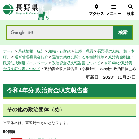
長野県Nagano Prefecture
アクセス
メニュー
検索
ホーム
>
県政情報・統計
>
組織・行財政
>
組織・職員
>
長野県の組織一覧（本
庁）
>
選挙管理委員会紹介
>
選管の業務に関する各種情報等
>
政治資金制度・
政党助成制度メインページ
>
政治資金収支報告書について
>
令和4年分政治資
金収支報告書について
> 政治資金収支報告書（令和4年）その他の政治団体＿め
更新日：2023年11月27日
令和4年分 政治資金収支報告書
その他の政治団体（め）
※団体名は、宣誓時のものとなります。
50音順