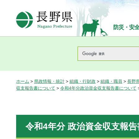
長野県Nagano Prefecture
防災・安
ホーム
>
県政情報・統計
>
組織・行財政
>
組織・職員
>
長野
収支報告書について
>
令和4年分政治資金収支報告書について
令和4年分 政治資金収支報告