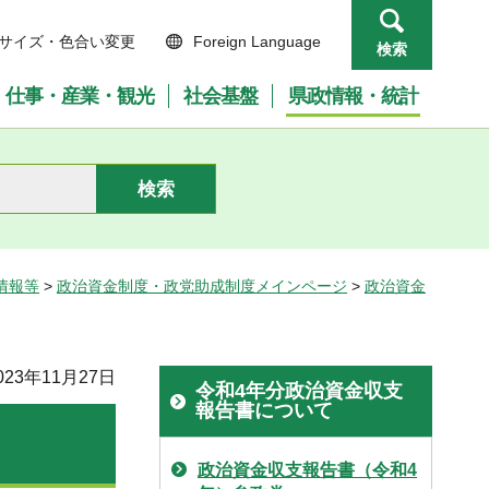
サイズ・色合い変更
Foreign Language
検索
仕事・産業・観光
社会基盤
県政情報・統計
情報等
>
政治資金制度・政党助成制度メインページ
>
政治資金
23年11月27日
令和4年分政治資金収支
報告書について
政治資金収支報告書（令和4