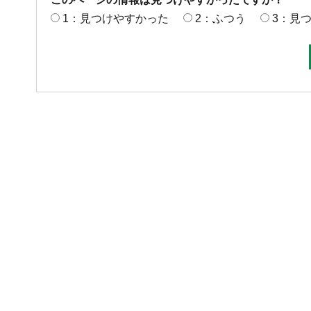
1：見つけやすかった
2：ふつう
3：見