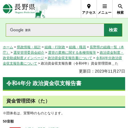
長野県Nagano Prefecture
アクセス
メニュー
検索
ホーム
>
県政情報・統計
>
組織・行財政
>
組織・職員
>
長野県の組織一覧（本
庁）
>
選挙管理委員会紹介
>
選管の業務に関する各種情報等
>
政治資金制度・
政党助成制度メインページ
>
政治資金収支報告書について
>
令和4年分政治資
金収支報告書について
> 政治資金収支報告書（令和4年）資金管理団体＿た
更新日：2023年11月27日
令和4年分 政治資金収支報告書
資金管理団体（た）
※団体名は、宣誓時のものとなります。
50音順