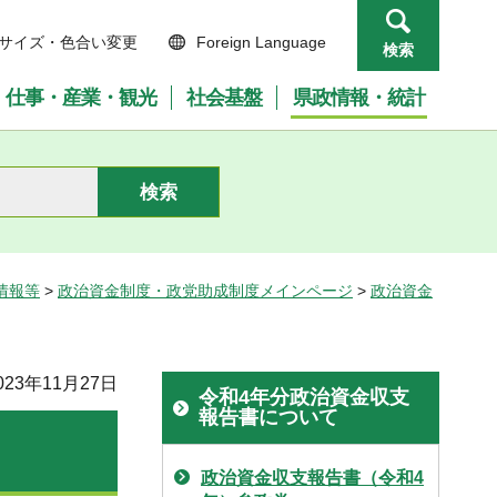
サイズ・色合い変更
Foreign Language
検索
仕事・産業・観光
社会基盤
県政情報・統計
情報等
>
政治資金制度・政党助成制度メインページ
>
政治資金
23年11月27日
令和4年分政治資金収支
報告書について
政治資金収支報告書（令和4