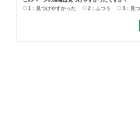
1：見つけやすかった
2：ふつう
3：見