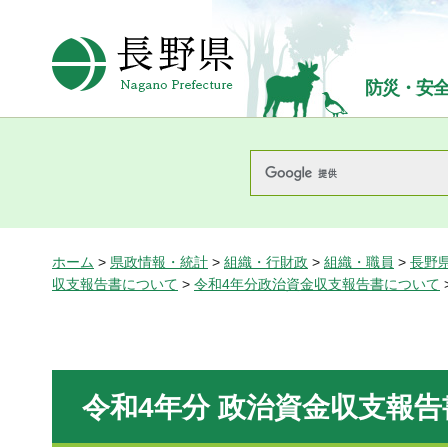
長野県Nagano Prefecture
防災・安
ホーム
>
県政情報・統計
>
組織・行財政
>
組織・職員
>
長野
収支報告書について
>
令和4年分政治資金収支報告書について
令和4年分 政治資金収支報告