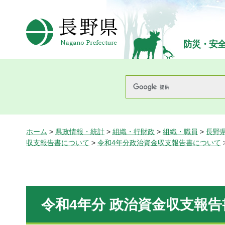
長野県Nagano Prefecture
防災・安
ホーム
>
県政情報・統計
>
組織・行財政
>
組織・職員
>
長野
収支報告書について
>
令和4年分政治資金収支報告書について
令和4年分 政治資金収支報告