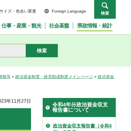
サイズ・色合い変更
Foreign Language
検索
仕事・産業・観光
社会基盤
県政情報・統計
情報等
>
政治資金制度・政党助成制度メインページ
>
政治資金
23年11月27日
令和4年分政治資金収支
報告書について
政治資金収支報告書（令和4