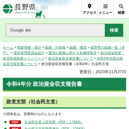
長野県Nagano Prefecture
アクセス
メニュー
検索
ホーム
>
県政情報・統計
>
組織・行財政
>
組織・職員
>
長野県の組織一覧（本
庁）
>
選挙管理委員会紹介
>
選管の業務に関する各種情報等
>
政治資金制度・
政党助成制度メインページ
>
政治資金収支報告書について
>
令和4年分政治資
金収支報告書について
> 政治資金収支報告書（令和4年）社会民主党
更新日：2023年11月27日
令和4年分 政治資金収支報告書
政党支部（社会民主党）
※団体名は、宣誓時のものとなります。
社会民主党上田支部（PDF：179KB）
社会民主党長野県連合（PDF：526KB）