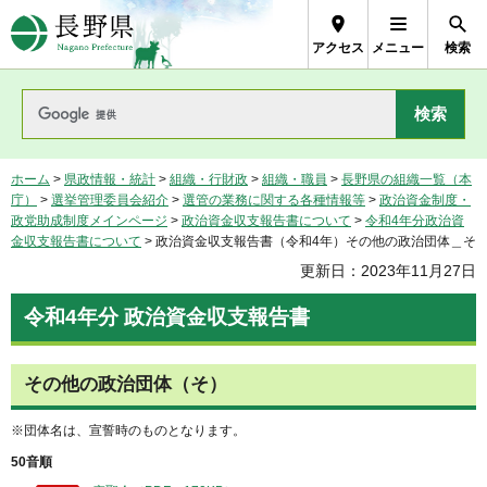
長野県Nagano Prefecture
アクセス
メニュー
検索
ホーム
>
県政情報・統計
>
組織・行財政
>
組織・職員
>
長野県の組織一覧（本
庁）
>
選挙管理委員会紹介
>
選管の業務に関する各種情報等
>
政治資金制度・
政党助成制度メインページ
>
政治資金収支報告書について
>
令和4年分政治資
金収支報告書について
> 政治資金収支報告書（令和4年）その他の政治団体＿そ
更新日：2023年11月27日
令和4年分 政治資金収支報告書
その他の政治団体（そ）
※団体名は、宣誓時のものとなります。
50音順