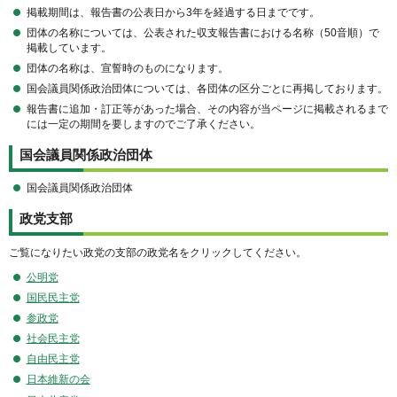
掲載期間は、報告書の公表日から3年を経過する日までです。
団体の名称については、公表された収支報告書における名称（50音順）で
掲載しています。
団体の名称は、宣誓時のものになります。
国会議員関係政治団体については、各団体の区分ごとに再掲しております。
報告書に追加・訂正等があった場合、その内容が当ページに掲載されるまで
には一定の期間を要しますのでご了承ください。
国会議員関係政治団体
国会議員関係政治団体
政党支部
ご覧になりたい政党の支部の政党名をクリックしてください。
公明党
国民民主党
参政党
社会民主党
自由民主党
日本維新の会