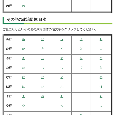
わ行
わ
その他の政治団体 目次
ご覧になりたいその他の政治団体の頭文字をクリックしてください。
あ行
あ
い
う
え
お
か行
か
き
く
け
こ
さ行
さ
し
す
せ
そ
た行
た
ち
つ
て
と
な行
な
に
ぬ
の
は行
は
ひ
ふ
ほ
ま行
ま
み
む
も
や行
や
ゆ
よ
ら行
れ