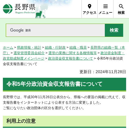
長野県Nagano Prefecture
アクセス
メニュー
検索
ホーム
>
県政情報・統計
>
組織・行財政
>
組織・職員
>
長野県の組織一覧（本
庁）
>
選挙管理委員会紹介
>
選管の業務に関する各種情報等
>
政治資金制度・
政党助成制度メインページ
>
政治資金収支報告書について
> 令和5年分政治資
金収支報告書について
更新日：2024年11月28日
令和5年分政治資金収支報告書について
長野県では、平成30年11月26日公表分から、県報への要旨の掲載に代えて、収
支報告書をインターネットにより公表する方法に変更しました。
ご覧になりたい政治団体の区分を選択してください。
利用上の注意