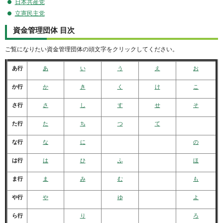
日本共産党
立憲民主党
資金管理団体 目次
ご覧になりたい資金管理団体の頭文字をクリックしてください。
あ行
あ
い
う
え
お
か行
か
き
く
け
こ
さ行
さ
し
す
せ
そ
た行
た
ち
つ
て
な行
な
に
の
は行
は
ひ
ふ
ほ
ま行
ま
み
む
も
や行
や
ゆ
よ
ら行
り
ろ