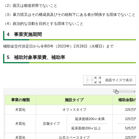
（2）国又は都道府県でないこと
（3）暴力団又はその構成員及びその統制下にある者が関係する団体でないこと
（4）政治的な活動を目的とする団体でないこと
4 事業実施期間
補助金交付決定日から令和5年（2023年）2月28日（火曜日）まで
5 補助対象事業費、補助率
画面サイズで表示
事業の種類
施設タイプ
補助金額の
木質化
オフィスタイプ
225万円
延床面積200㎡未満
225万円
木質化
店舗タイプ
延床面積200㎡以上
525万円
木質化
公共スペースタイプ
225万円