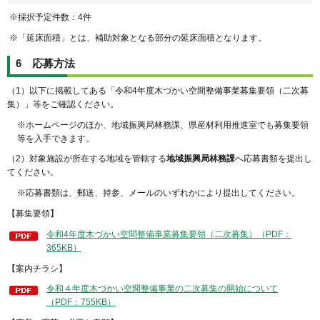
※採択予定件数：4件
※「延床面積」とは、補助対象となる部分の延床面積となります。
6 応募方法
（1）以下に掲載してある「令和4年度木づかい空間整備事業募集要領（二次募
集）」等をご確認ください。
※ホームページのほか、地域振興局林務課、県産材利用推進室でも募集要領
等を入手できます。
（2）対象施設が所在する地域を管轄する
地域振興局林務課
へ応募書類を提出し
てください。
※応募書類は、郵送、持参、メールのいずれかにより提出してください。
【募集要領】
令和4年度木づかい空間整備事業募集要領（二次募集）（PDF：
365KB）
【案内チラシ】
令和４年度木づかい空間整備事業の二次募集の開始について
（PDF：755KB）