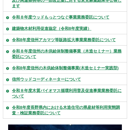
及び関連条例等の一部改正案に対する意見募集結果を公表し
ます
令和８年度ウッドもっとつなぐ事業業務委託について
建築物木材利用促進協定（令和8年度実績）
令和8年度信州アカマツ等販路拡大事業業務委託について
令和８年度信州の木供給体制整備事業（木造セミナー）業務
委託について
令和8年度信州の木供給体制整備事業(木造セミナー実践型)
信州ウッドコーディネーターについて
令和８年度木質バイオマス循環利用普及促進事業業務委託に
ついて
令和8年度長野県内における木造住宅の県産材等利用実態調
査・検証業務委託について