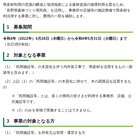
県産材利用の意識の醸成と地消地産による森林資源の循環利用を図るため、
「長野県森林づくり県民税」を活用し、事務所や店舗等の施設整備で県産材を
利活用する事業に対し、費用の一部を補助します。
1 募集期間
令和4年（2022年）4
月28日（木曜日）から令和4年5月31日（火曜日）まで
（当日消印有効）
2 対象となる事業
（1）「民間施設等」の木質化を伴う内外装工事で、県産材を活用するもの（新
築等も含みます。）
（2）上記（1）の「民間施設等」の木質化に併せて、木の調度品を設置するも
の
※「民間施設等」とは、多くの県民の皆さまが利用する事務所、店舗、公
共施設等です。
※（2）のみを単独で実施することはできません。
3 事業の対象となる方
（1）「民間施設等」を所有又は管理・運営する方