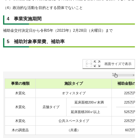
（4）政治的な活動を目的とする団体でないこと
4 事業実施期間
補助金交付決定日から令和5年（2023年）2月28日（火曜日）まで
5 補助対象事業費、補助率
画面サイズで表示
事業の種類
施設タイプ
補助金額の
木質化
オフィスタイプ
225万円
延床面積200㎡未満
225万円
木質化
店舗タイプ
延床面積200㎡以上
525万円
木質化
公共スペースタイプ
225万円
木の調度品
（共通）
60万円