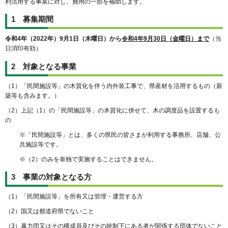
利活用する事業に対し、費用の一部を補助します。
1 募集期間
令和4年（2022年）9
月1日（木曜日）から
令和4年9月30日（金曜日）まで
（当
日消印有効）
2 対象となる事業
（1）「民間施設等」の木質化を伴う内外装工事で、県産材を活用するもの（新
築等も含みます。）
（2）上記（1）の「民間施設等」の木質化に併せて、木の調度品を設置するも
の
※「民間施設等」とは、多くの県民の皆さまが利用する事務所、店舗、公
共施設等です。
※（2）のみを単独で実施することはできません。
3 事業の対象となる方
（1）「民間施設等」を所有又は管理・運営する方
（2）国又は都道府県でないこと
（3）暴力団又はその構成員及びその統制下にある者が関係する団体でないこと