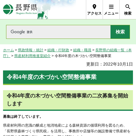
長野県Nagano Prefecture
アクセス
メニュー
検索
ホーム
>
県政情報・統計
>
組織・行財政
>
組織・職員
>
長野県の組織一覧（本
庁）
>
県産材利用推進室紹介
> 令和4年度の木づかい空間整備事業
更新日：2022年10月1日
令和4年度の木づかい空間整備事業
令和4年度の木づかい空間整備事業の二次募集を開始
します
募集は終了しています。
県産材利用の意識の醸成と地消地産による森林資源の循環利用を図るため、
「長野県森林づくり県民税」を活用し、事務所や店舗等の施設整備で県産材を