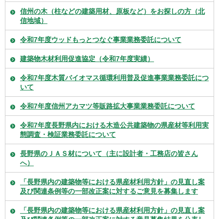
信州の木（柱などの建築用材、原板など）をお探しの方（北
信地域）
令和7年度ウッドもっとつなぐ事業業務委託について
建築物木材利用促進協定（令和7年度実績）
令和7年度木質バイオマス循環利用普及促進事業業務委託につ
いて
令和7年度信州アカマツ等販路拡大事業業務委託について
令和7年度長野県内における木造公共建築物の県産材等利用実
態調査・検証業務委託について
長野県のＪＡＳ材について（主に設計者・工務店の皆さん
へ）
「長野県内の建築物等における県産材利用方針」の見直し案
及び関連条例等の一部改正案に対するご意見を募集します
「長野県内の建築物等における県産材利用方針」の見直し案