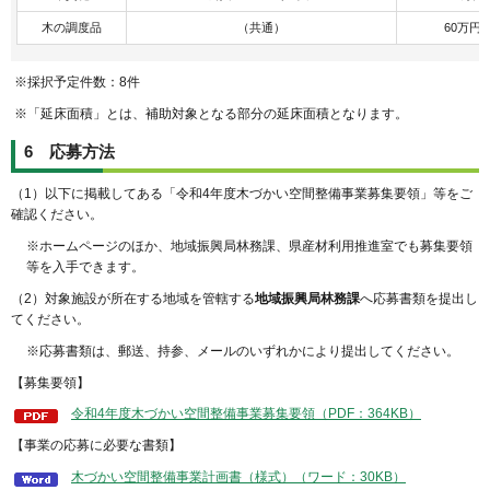
木の調度品
（共通）
60万円
※採択予定件数：8件
※「延床面積」とは、補助対象となる部分の延床面積となります。
6 応募方法
（1）以下に掲載してある「令和4年度木づかい空間整備事業募集要領」等をご
確認ください。
※ホームページのほか、地域振興局林務課、県産材利用推進室でも募集要領
等を入手できます。
（2）対象施設が所在する地域を管轄する
地域振興局林務課
へ応募書類を提出し
てください。
※応募書類は、郵送、持参、メールのいずれかにより提出してください。
【募集要領】
令和4年度木づかい空間整備事業募集要領（PDF：364KB）
【事業の応募に必要な書類】
木づかい空間整備事業計画書（様式）（ワード：30KB）