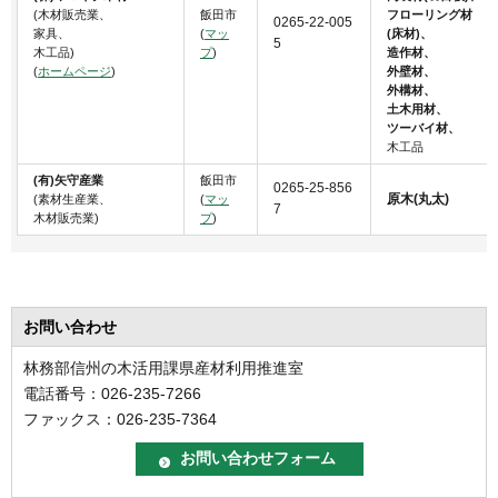
(木材販売業、
飯田市
フローリング材
0265-22-005
家具、
(
マッ
(床材)、
5
木工品)
プ
)
造作材、
(
ホームページ
)
外壁材、
外構材、
土木用材、
ツーバイ材、
木工品
(有)矢守産業
飯田市
0265-25-856
原木(丸太)
(素材生産業、
(
マッ
7
木材販売業)
プ
)
お問い合わせ
林務部信州の木活用課県産材利用推進室
電話番号：026-235-7266
ファックス：026-235-7364