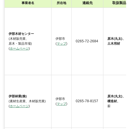
連絡先
取扱製品
事業者名
所在地
伊那木材センター
(木材販売業、
伊那市
原木(丸太)、
0265-72-2684
原木・製品市場)
(
マップ
)
土木用材
(
ホームページ
)
伊那林業(株)
原木(丸太)、
伊那市
0265-78-8157
(素材生産業、木材販売業)
構造材、
(
マップ
)
(
ホームページ
)
薪