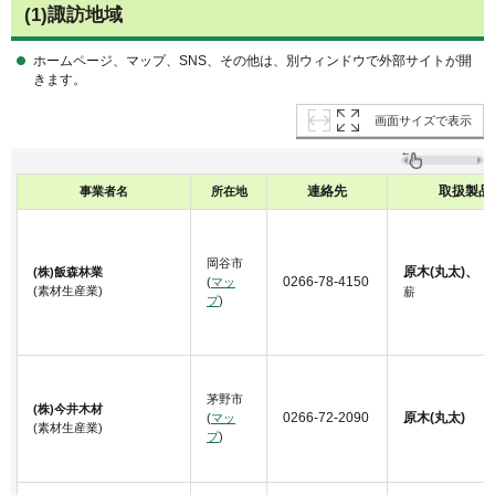
(1)諏訪地域
ホームページ、マップ、SNS、その他は、別ウィンドウで外部サイトが開
きます。
画面サイズで表示
連絡先
取扱製品
事業者名
所在地
岡谷市
原木(丸太)
、
(株)飯森林業
0266-78-4150
(
マッ
(素材生産業)
薪
プ
)
茅野市
(株)今井木材
0266-72-2090
原木(丸太)
(
マッ
(素材生産業)
プ
)