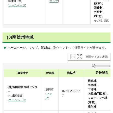
木材加工業)
(
マップ
)
(床材)、
(
ホームページ
)
造作材、
外壁材、
DIY材、
その他（薪）
(3)南信州地域
ホームページ、マップ、SNSは、別ウィンドウで外部サイトが開きます。
画面サイズで表示
連絡先
取扱製品
事業者名
所在地
構造材、
羽柄材、
(株)飯田綜合木材センタ
飯田市
下地材、
0265-23-227
ー
(
マッ
内装材(羽目板)、
(木材販売業)
7
プ
)
フローリング材
(
ホームページ
)
(床材)、
造作材