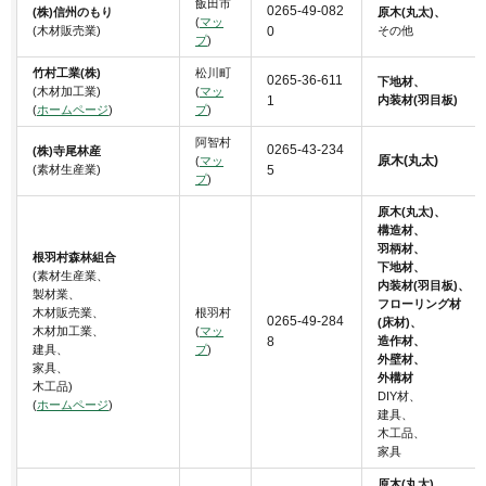
飯田市
0265-49-082
(株)信州のもり
原木(丸太)、
(
マッ
(木材販売業)
0
その他
プ
)
竹村工業(株)
松川町
0265-36-611
下地材、
(木材加工業)
(
マッ
1
内装材(羽目板)
(
ホームページ
)
プ
)
阿智村
0265-43-234
(株)寺尾林産
原木(丸太)
(
マッ
(素材生産業)
5
プ
)
原木(丸太)、
構造材、
羽柄材、
根羽村森林組合
下地材、
(素材生産業、
内装材(羽目板)、
製材業、
フローリング材
木材販売業、
根羽村
0265-49-284
(床材)、
木材加工業、
(
マッ
8
造作材、
建具、
プ
)
外壁材、
家具、
外構材
木工品)
DIY材、
(
ホームページ
)
建具、
木工品、
家具
原木(丸太)、