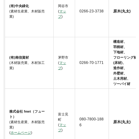
(有)中央緑化
岡谷市
0266-23-3738
原木(丸太)
(素材生産業、木材販売
(
マッ
業)
プ
)
構造材、
羽柄材、
下地材、
(有)南信資材
茅野市
フローリング材
0266-70-1771
(木材販売業、木材加工
(
マッ
(床材)、
業)
プ
)
造作材、
外壁材、
土木用材、
ツーバイ材
株式会社 fewt（フュー
富士見
ト）
080-7800-188
町
原木(丸太)
(素材生産業、木材販売
(
マッ
6
業)
プ
)
(
ホームページ
)