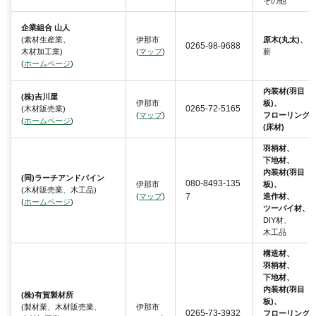
その他
企業組合 山人
(素材生産業、
伊那市
原木(丸太)、
0265-98-9688
木材加工業)
(
マップ
)
薪
(
ホームページ
)
内装材(羽目
(株)吉川屋
伊那市
板)、
0265-72-5165
(木材販売業)
(
マップ
)
フローリング
(
ホームページ
)
(床材)
羽柄材、
下地材、
内装材(羽目
(同)ラーチアンドパイン
080-8493-135
伊那市
板)、
(木材販売業、木工品)
(
マップ
)
7
造作材、
(
ホームページ
)
ツーバイ材、
DIY材、
木工品
構造材、
羽柄材、
下地材、
内装材(羽目
(株)有賀製材所
板)、
(製材業、木材販売業、
伊那市
0265-73-3932
フローリング