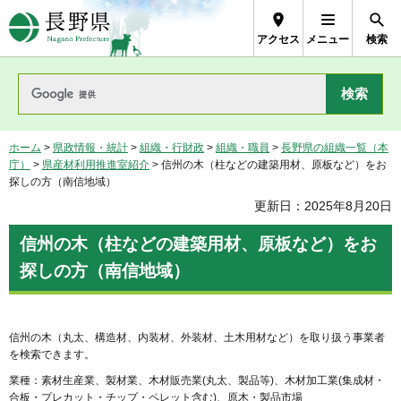
長野県Nagano Prefecture
アクセス
メニュー
検索
ホーム
>
県政情報・統計
>
組織・行財政
>
組織・職員
>
長野県の組織一覧（本
庁）
>
県産材利用推進室紹介
> 信州の木（柱などの建築用材、原板など）をお
探しの方（南信地域）
更新日：2025年8月20日
信州の木（柱などの建築用材、原板など）をお
探しの方（南信地域）
信州の木（丸太、構造材、内装材、外装材、土木用材など）を取り扱う事業者
を検索できます。
業種：素材生産業、製材業、木材販売業(丸太、製品等)、木材加工業(集成材・
合板・プレカット・チップ・ペレット含む)、原木・製品市場