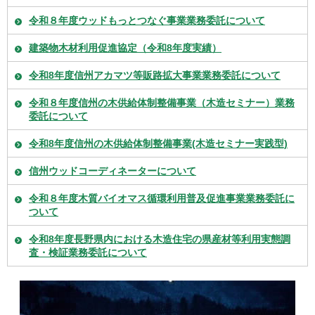
令和８年度ウッドもっとつなぐ事業業務委託について
建築物木材利用促進協定（令和8年度実績）
令和8年度信州アカマツ等販路拡大事業業務委託について
令和８年度信州の木供給体制整備事業（木造セミナー）業務
委託について
令和8年度信州の木供給体制整備事業(木造セミナー実践型)
信州ウッドコーディネーターについて
令和８年度木質バイオマス循環利用普及促進事業業務委託に
ついて
令和8年度長野県内における木造住宅の県産材等利用実態調
査・検証業務委託について