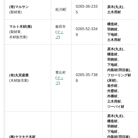
0265-36-233
(有)マルサン
原木(丸太)、
松川町
(製材業)
5
土木用材
構造材、
マルト木材(株)
飯田市
0265-52-334
羽柄材、
(製材業、
(
マッ
9
下地材、
木材販売業)
プ
)
土木用材
原木(丸太)、
構造材、
羽柄材、
下地材、
内装材(羽目板)、
豊丘村
0265-35-738
(有)丸宮産業
フローリング材
(
マッ
(木材販売業)
8
(床材)、
プ
)
造作材、
外壁材、
外構材、
土木用材、
ツーバイ材
原木(丸太)、
構造材、
羽柄材、
下地材、
(株)ヤマキチ木材
内装材(羽目板)、