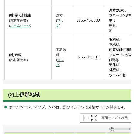
原木(丸太)、
(株)緑化創造舎
原村
フローリング材(
0266-75-3630
(素材生産業)
(
マッ
材)、
(
ホームページ
)
プ
)
家具、
薪
羽柄材、
下地材、
下諏訪
内装材(羽目板)
(株)若松
町
フローリング材
0266-28-5111
(木材販売業)
(
マッ
(床材)、
プ
)
造作材、
外壁材、
ツーバイ材
(2)上伊那地域
ホームページ、マップ、SNSは、別ウィンドウで外部サイトが開きます。
画面サイズで表示