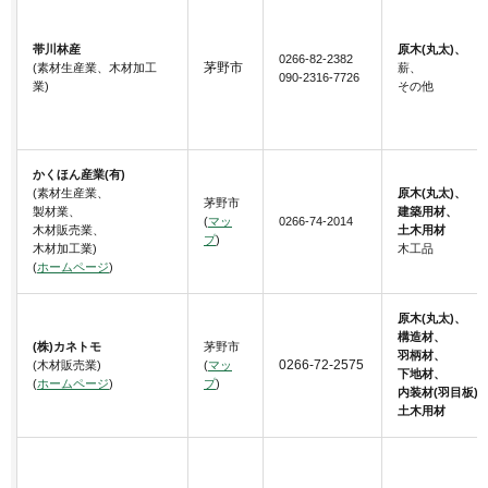
帯川林産
原木(丸太)、
0266-82-2382
茅野市
(素材生産業、木材加工
薪、
090-2316-7726
業)
その他
かくほん産業(有)
(素材生産業、
原木(丸太)、
茅野市
製材業、
建築用材、
(
マッ
0266-74-2014
木材販売業、
土木用材
プ
)
木材加工業)
木工品
(
ホームページ
)
原木(丸太)、
構造材、
(株)カネトモ
茅野市
羽柄材、
0266-72-2575
(木材販売業)
(
マッ
下地材、
(
ホームページ
)
プ
)
内装材(羽目板)
土木用材