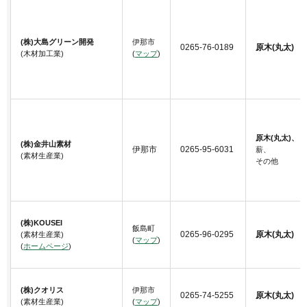
(株)大島グリーン開発
伊那市
0265-76-0189
原木(丸太)
(木材加工業)
(
マップ
)
原木(丸太)、
(株)金井山素材
伊那市
0265-95-6031
薪、
(素材生産業)
その他
(株)KOUSEI
飯島町
0265-96-0295
原木(丸太)
(素材生産業)
(
マップ
)
(
ホームページ
)
(株)クオリス
伊那市
0265-74-5255
原木(丸太)
(素材生産業)
(
マップ
)