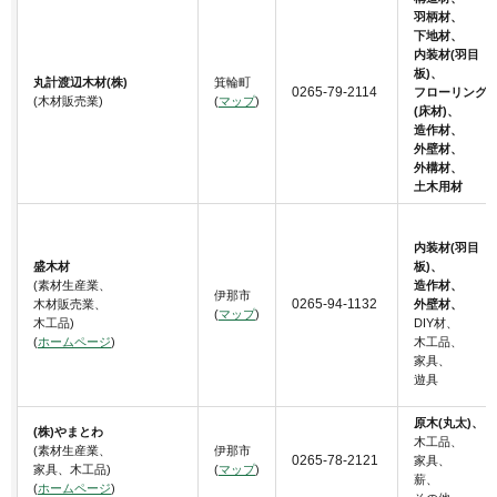
羽柄材、
下地材、
内装材(羽目
板)、
丸計渡辺木材(株)
箕輪町
0265-79-2114
フローリング
(木材販売業)
(
マップ
)
(床材)、
造作材、
外壁材、
外構材、
土木用材
内装材(羽目
盛木材
板)、
(素材生産業、
造作材、
伊那市
0265-94-1132
木材販売業、
外壁材、
(
マップ
)
木工品)
DIY材、
(
ホームページ
)
木工品、
家具、
遊具
原木(丸太)、
(株)やまとわ
木工品、
(素材生産業、
伊那市
0265-78-2121
家具、
家具、木工品)
(
マップ
)
薪、
(
ホームページ
)