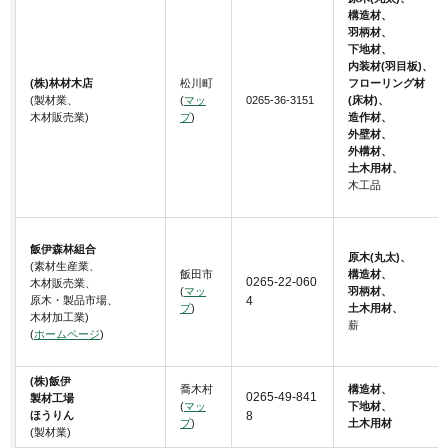
構造材、
羽柄材、
下地材、
内装材(羽目板)、
(株)林材木店
松川町
フローリング材
(製材業、
(
マッ
0265-36-3151
(床材)、
木材販売業)
プ
)
造作材、
外壁材、
外構材、
土木用材、
木工品
飯伊森林組合
原木(丸太)、
(素材生産業、
飯田市
構造材、
0265-22-060
木材販売業、
(
マッ
羽柄材、
原木・製品市場、
4
プ
)
土木用材、
木材加工業)
薪
(
ホームページ
)
(株)飯伊
喬木村
構造材、
0265-49-841
製材工場
(
マッ
下地材、
ほうりん
8
プ
)
土木用材
(製材業)