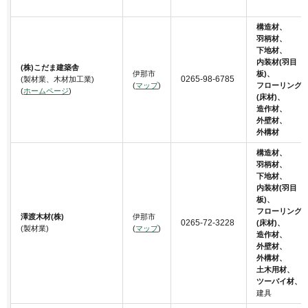
構造材、
羽柄材、
下地材、
内装材(羽目
(株)こだま建築舎
伊那市
板)、
0265-98-6785
(製材業、木材加工業)
(
マップ
)
フローリング
(
ホームページ
)
(床材)、
造作材、
外壁材、
外構材
構造材、
羽柄材、
下地材、
内装材(羽目
板)、
フローリング
澤渡木材(株)
伊那市
0265-72-3228
(床材)、
(製材業)
(
マップ
)
造作材、
外壁材、
外構材、
土木用材、
ツーバイ材、
建具