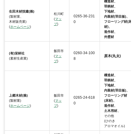
構造材、
羽柄材、
生田木材技建(株)
下地材、
松川町
0265-36-231
(製材業、
内装材(羽目板)、
(
マッ
木材販売業)
0
フローリング材(床
プ
)
(
ホームページ
)
材)、
造作材、
外壁材
飯田市
0260-34-100
(有)栄林社
原木(丸太)
(
マッ
(素材生産業)
8
プ
)
構造材、
羽柄材、
下地材、
内装材(羽目板)、
上郷木材(株)
飯田市
フローリング材
0265-24-618
(製材業)
(
マッ
(床材)、
0
(
ホームページ
)
プ
)
造作材、
土木用材、
その他
(ひのき
アロマオイル)