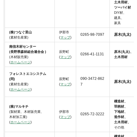
土木用材、
ツーバイ材
DIY材、
建具、
家具
(株)つなぐ里山
伊那市
0265-98-7097
原木(丸太)
(素材生産業)
(
マップ
)
南信木材センター
(長野県森林組合連合会 )
辰野町
原木(丸太)、
0266-41-1131
(木材販売業)
(
マップ
)
土木用材
(
ホームページ
)
フォレストエコシステム
090-3472-862
(同)
辰野町
原木(丸太)
(素材生産業)
(
マップ
)
7
(
ホームページ
)
構造材、
(株)マルキチ
羽柄材、
(製材業、木材販売業、
伊那市
下地材、
0265-72-3222
木材加工業)
(
マップ
)
造作材、
(
ホームページ
)
土木用材、
その他
構造材、