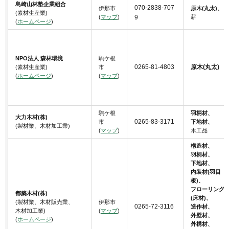
島崎山林塾企業組合
070-2838-707
伊那市
原木(丸太)、
(素材生産業)
(
マップ
)
9
薪
(
ホームページ
)
NPO法人 森林環境
駒ケ根
0265-81-4803
原木(丸太)
(素材生産業)
市
(
ホームページ
)
(
マップ
)
駒ケ根
羽柄材、
大力木材(株)
0265-83-3171
市
下地材、
(製材業、木材加工業)
(
マップ
)
木工品
構造材、
羽柄材、
下地材、
内装材(羽目
板)、
フローリング
都築木材(株)
(床材)、
(製材業、木材販売業、
伊那市
0265-72-3116
造作材、
木材加工業)
(
マップ
)
外壁材、
(
ホームページ
)
外構材、