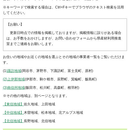
※キーワードで検索する場合は、Ctrl+Fキーでブラウザのテキスト検索を活用
してください。
【お願い】
更新日時点での情報を掲載しておりますが、掲載情報に誤りがある場合
は、お手数をおかけしますが、お問い合わせフォームから県産材利用推進
室までご連絡をお願いします。
お住いの地域やお近くの地域を選ぶとその地域の事業者一覧をご覧いただけま
す。
(1
)諏訪地域
(岡谷市、茅野市、下諏訪町、富士見町、原村)
(2)上伊那地域
(伊那市、駒ケ根市、辰野町、箕輪町、飯島町)
(3)南信州地域
(飯田市、松川町、高森町、根羽村)
※その他の地域は、別ページとなります。
【東信地域】
佐久地域、上田地域
【中信地域】
木曽地域、松本地域、北アルプス地域
【北信地域】
長野地域、北信地域