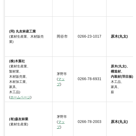
(同) 丸友林産工業
岡谷市
0266-23-1017
原木(丸太)
(素材生産業、木材販売
業)
(株)木葉社
(素材生産業、
原木(丸太)、
製材業、
構造材、
茅野市
木材販売業、
内装材(羽目板)
0266-78-6931
(
マッ
木材加工業、
木工品、
プ
)
家具、
家具、
木工品)
薪
(
ホームページ
)
茅野市
(有)森友林業
0266-78-2003
原木(丸太)
(
マッ
(素材生産業)
プ
)