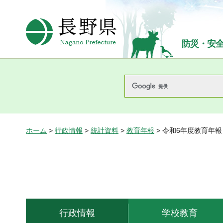
長野県Nagano Prefecture
防災・安
ホーム
>
行政情報
>
統計資料
>
教育年報
> 令和6年度教育年報
行政情報
学校教育