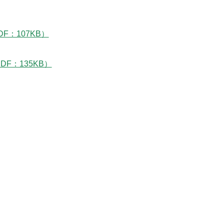
F：107KB）
F：135KB）