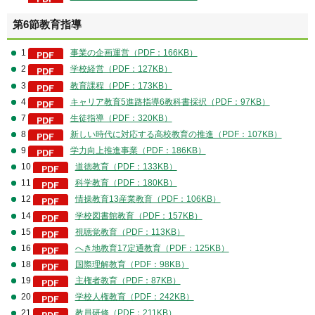
第6節教育指導
1
事業の企画運営（PDF：166KB）
2
学校経営（PDF：127KB）
3
教育課程（PDF：173KB）
4
キャリア教育5進路指導6教科書採択（PDF：97KB）
7
生徒指導（PDF：320KB）
8
新しい時代に対応する高校教育の推進（PDF：107KB）
9
学力向上推進事業（PDF：186KB）
10
道徳教育（PDF：133KB）
11
科学教育（PDF：180KB）
12
情操教育13産業教育（PDF：106KB）
14
学校図書館教育（PDF：157KB）
15
視聴覚教育（PDF：113KB）
16
へき地教育17定通教育（PDF：125KB）
18
国際理解教育（PDF：98KB）
19
主権者教育（PDF：87KB）
20
学校人権教育（PDF：242KB）
21
教員研修（PDF：211KB）