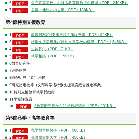
6
公立高等学校における教育費負担の軽減（PDF：240KB）
7
公募・他県との交流（PDF：138KB）
第4節特別支援教育
1
教職員2特別支援学校の施設整備（PDF：94KB）
3
特別支援学級及び特別支援学校の概況（PDF：1,545KB）
4
生徒募集（PDF：71KB）
5
就学相談（PDF：159KB）
6教育研究等
7進路指導
8障がい児（者）理解
9研究指定校等（文部科学省特別支援教育総合推進事業）
10特別支援教育就学奨励費
11学校評議員
6教育研究等から11学校評議員（PDF：201KB）
第5節私学・高等教育等
1
私学教育振興等（PDF：580KB）
2
長野県短期大学（PDF：450KB）