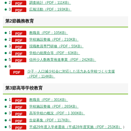
2
調査統計（PDF：111KB）
3
広報活動（PDF：193KB）
第2節義務教育
1
教職員（PDF：105KB）
2
学校施設整備（PDF：210KB）
3
現職教員専門研修（PDF：55KB）
4
学校の統廃合等（PDF：63KB）
5
信州少人数教育推進事業（PDF：242KB）
6
少子・人口減少社会に対応した活力ある学校づくり支援
（PDF：114KB）
第3節高等学校教育
1
教職員（PDF：301KB）
2
学校施設整備（PDF：265KB）
3
高等学校の概況（PDF：1,300KB）
4
生徒募集（PDF：117KB）
5
平成29年度入学者選抜（平成28年度実施（PDF：253KB）
）