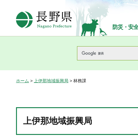
長野県Nagano Prefecture
防災・安
ホーム
>
上伊那地域振興局
> 林務課
上伊那地域振興局