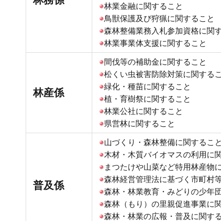
林業金融に関すること
鳥獣保護及び狩猟に関すること
森林整備業務入札参加資格に関
林業事業体支援に関すること
間伐等の補助金に関すること
松くい虫被害防除対策に関する
緑化・種苗に関すること
林産係
植・育樹祭に関すること
林業公社に関すること
県営林に関すること
山づくり・森林整備に関するこ
木材・木質バイオマスの利用に
まつたけや山菜など特用林産物
森林経営管理法に基づく市町村
普及係
森林・林業教育・みどりの少年
森林（もり）の里親促進事業に
森林・林業の広報・普及に関す