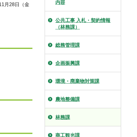
内容
1月28日（金
公共工事 入札・契約情報
（林務課）
総務管理課
企画振興課
環境・廃棄物対策課
農地整備課
林務課
商工観光課