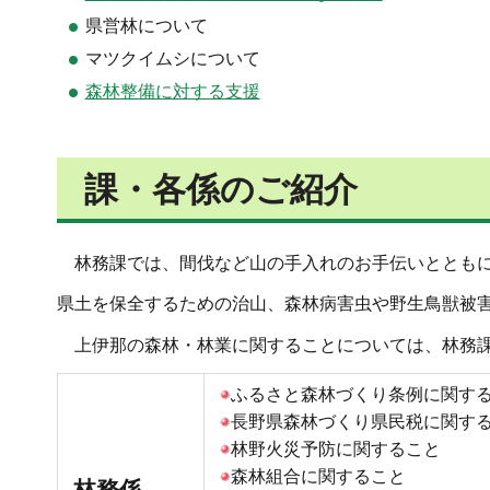
県営林について
マツクイムシについて
森林整備に対する支援
課・各係のご紹介
林務課では、間伐など山の手入れのお手伝いととも
県土を保全するための治山、森林病害虫や野生鳥獣被
上伊那の森林・林業に関することについては、林務
ふるさと森林づくり条例に関す
長野県森林づくり県民税に関す
林野火災予防に関すること
森林組合に関すること
林務係