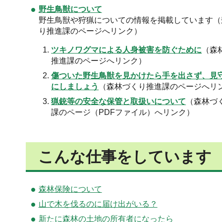
野生鳥獣について
野生鳥獣や狩猟についての情報を掲載しています（
り推進課のページへリンク）
ツキノワグマによる人身被害を防ぐために
（森
推進課のページへリンク）
傷ついた野生鳥獣を見かけたら手を出さず、見
にしましょう
（森林づくり推進課のページへリ
猟銃等の安全な保管と取扱いについて
（森林づ
課のページ（PDFファイル）へリンク）
こんな仕事をしています
森林保険について
山で木を伐るのに届け出がいる？
新たに森林の土地の所有者になったら