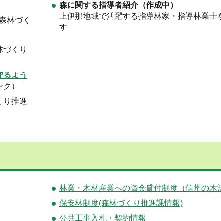
森に関する指導者紹介（作成中）
上伊那地域で活躍する指導林家・指導林業士
森林づく
す
林づくり
守るよう
ンク）
くり推進
林業・木材産業への資金貸付制度（信州の木
保安林制度(森林づくり推進課情報)
公共工事入札・契約情報