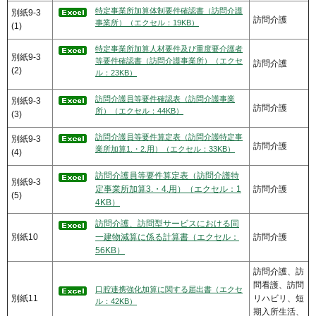
特定事業所加算体制要件確認書（訪問介護
別紙9-3
訪問介護
事業所）（エクセル：19KB）
(1)
特定事業所加算人材要件及び重度要介護者
別紙9-3
等要件確認書（訪問介護事業所）（エクセ
訪問介護
(2)
ル：23KB）
訪問介護員等要件確認表（訪問介護事業
別紙9-3
訪問介護
所）（エクセル：44KB）
(3)
訪問介護員等要件算定表（訪問介護特定事
別紙9-3
訪問介護
業所加算1.・2.用）（エクセル：33KB）
(4)
訪問介護員等要件算定表（訪問介護特
別紙9-3
定事業所加算3.・4.用）（エクセル：1
訪問介護
(5)
4KB）
訪問介護、訪問型サービスにおける同
別紙10
一建物減算に係る計算書（エクセル：
訪問介護
56KB）
訪問介護、訪
問看護、訪問
口腔連携強化加算に関する届出書（エクセ
別紙11
リハビリ、短
ル：42KB）
期入所生活、