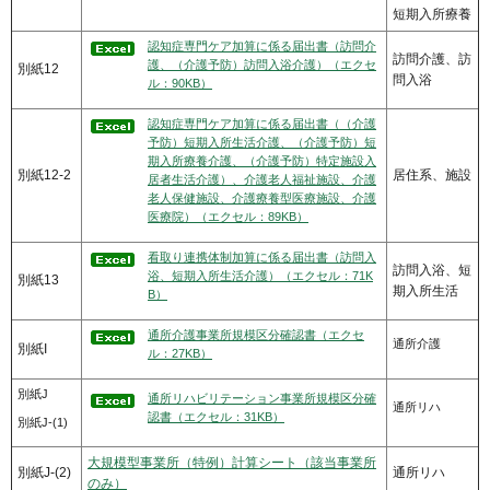
短期入所療養
認知症専門ケア加算に係る届出書（訪問介
訪問介護、訪
護、（介護予防）訪問入浴介護）（エクセ
別紙12
問入浴
ル：90KB）
認知症専門ケア加算に係る届出書（（介護
予防）短期入所生活介護、（介護予防）短
期入所療養介護、（介護予防）特定施設入
別紙12-2
居住系、施設
居者生活介護）、介護老人福祉施設、介護
老人保健施設、介護療養型医療施設、介護
医療院）（エクセル：89KB）
看取り連携体制加算に係る届出書（訪問入
訪問入浴、短
浴、短期入所生活介護）（エクセル：71K
別紙13
期入所生活
B）
通所介護事業所規模区分確認書（エクセ
通所介護
別紙I
ル：27KB）
別紙J
通所リハビリテーション事業所規模区分確
通所リハ
認書（エクセル：31KB）
別紙J-(1)
大規模型事業所（特例）計算シート（該当事業所
別紙J-(2)
通所リハ
のみ）