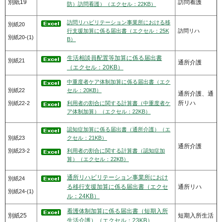
別紙19
訪問看護
防）訪問看護）（エクセル：22KB）
訪問リハビリテーション事業所における移
別紙20
行支援加算に係る届出書（エクセル：25K
訪問リハ
別紙20-(1)
B）
生活相談員配置等加算に係る届出書
別紙21
通所介護
（エクセル：20KB）
中重度者ケア体制加算に係る届出書（エク
別紙22
セル：20KB）
通所介護、通
所リハ
別紙22-2
利用者の割合に関する計算書（中重度者ケ
ア体制加算）（エクセル：22KB）
認知症加算に係る届出書（通所介護）（エ
別紙23
クセル：21KB）
通所介護
別紙23-2
利用者の割合に関する計算書（認知症加
算）（エクセル：22KB）
通所リハビリテーション事業所におけ
別紙24
る移行支援加算に係る届出書（エクセ
通所リハ
別紙24-(1)
ル：24KB）
看護体制加算に係る届出書（短期入所
別紙25
短期入所生活
生活介護）（エクセル：23KB）