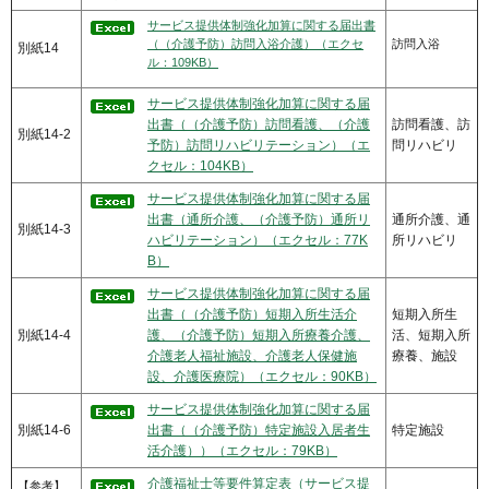
サービス提供体制強化加算に関する届出書
（（介護予防）訪問入浴介護）（エクセ
訪問入浴
別紙14
ル：109KB）
サービス提供体制強化加算に関する届
出書（（介護予防）訪問看護、（介護
訪問看護、訪
別紙14-2
予防）訪問リハビリテーション）（エ
問リハビリ
クセル：104KB）
サービス提供体制強化加算に関する届
出書（通所介護、（介護予防）通所リ
通所介護、通
別紙14-3
ハビリテーション）（エクセル：77K
所リハビリ
B）
サービス提供体制強化加算に関する届
出書（（介護予防）短期入所生活介
短期入所生
別紙14-4
護、（介護予防）短期入所療養介護、
活、短期入所
介護老人福祉施設、介護老人保健施
療養、施設
設、介護医療院）（エクセル：90KB）
サービス提供体制強化加算に関する届
別紙14-6
出書（（介護予防）特定施設入居者生
特定施設
活介護））（エクセル：79KB）
介護福祉士等要件算定表（サービス提
【参考】