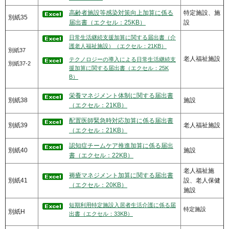
高齢者施設等感染対策向上加算に係る
特定施設、施
別紙35
届出書（エクセル：25KB）
設
日常生活継続支援加算に関する届出書（介
護老人福祉施設）（エクセル：21KB）
別紙37
老人福祉施設
テクノロジーの導入による日常生活継続支
別紙37-2
援加算に関する届出書（エクセル：25K
B）
栄養マネジメント体制に関する届出書
別紙38
施設
（エクセル：21KB）
配置医師緊急時対応加算に係る届出書
別紙39
老人福祉施設
（エクセル：21KB）
認知症チームケア推進加算に係る届出
別紙40
施設
書（エクセル：22KB）
老人福祉施
褥瘡マネジメント加算に関する届出書
別紙41
設、老人保健
（エクセル：20KB）
施設
短期利用特定施設入居者生活介護に係る届
特定施設
別紙H
出書（エクセル：33KB）