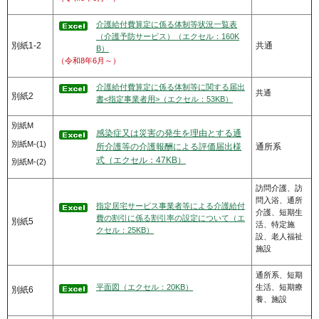
介護給付費算定に係る体制等状況一覧表
（介護予防サービス）（エクセル：160K
別紙1-2
共通
B）
（令和8年6月～）
介護給付費算定に係る体制等に関する届出
共通
別紙2
書<指定事業者用>（エクセル：53KB）
別紙M
感染症又は災害の発生を理由とする通
別紙M-(1)
所介護等の介護報酬による評価届出様
通所系
式（エクセル：47KB）
別紙M-(2)
訪問介護、訪
問入浴、通所
指定居宅サービス事業者等による介護給付
介護、短期生
費の割引に係る割引率の設定について（エ
別紙5
活、特定施
クセル：25KB）
設、老人福祉
施設
通所系、短期
平面図（エクセル：20KB）
生活、短期療
別紙6
養、施設