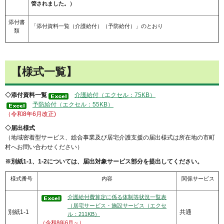
管されました。）
添付書
「添付資料一覧（介護給付）（予防給付）」のとおり
類
【様式一覧】
◇添付資料一覧
介護給付（エクセル：75KB）
予防給付（エクセル：55KB）
（令和8年6
月改正)
◇届出様式
（地域密着型サービス、総合事業及び居宅介護支援の届出様式は所在地の市町
村へお問い合わせください）
※別紙1-1、1-2については、届出対象サービス部分を提出してください。
様式番号
内容
関係サービス
介護給付費算定に係る体制等状況一覧表
（居宅サービス・施設サービス（エクセ
別紙1-1
共通
ル：211KB）
（令和8年6月～）