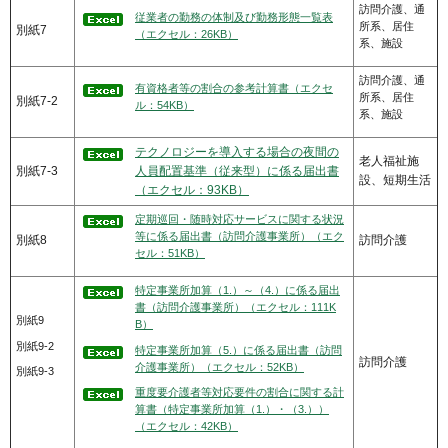
訪問介護、通
従業者の勤務の体制及び勤務形態一覧表
所系、居住
別紙7
（エクセル：26KB）
系、施設
訪問介護、通
有資格者等の割合の参考計算書（エクセ
所系、居住
別紙7-2
ル：54KB）
系、施設
テクノロジーを導入する場合の夜間の
老人福祉施
別紙7-3
人員配置基準（従来型）に係る届出書
設、短期生活
（エクセル：93KB）
定期巡回・随時対応サービスに関する状況
等に係る届出書（訪問介護事業所）（エク
別紙8
訪問介護
セル：51KB）
特定事業所加算（1.）～（4.）に係る届出
書（訪問介護事業所）（エクセル：111K
別紙9
B）
別紙9-2
特定事業所加算（5.）に係る届出書（訪問
訪問介護
介護事業所）（エクセル：52KB）
別紙9-3
重度要介護者等対応要件の割合に関する計
算書（特定事業所加算（1.）・（3.））
（エクセル：42KB）