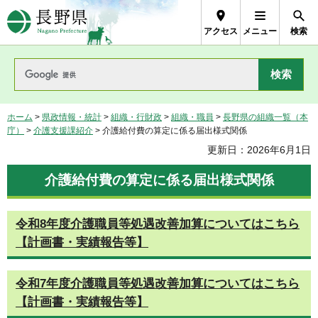
長野県Nagano Prefecture
アクセス
メニュー
検索
ホーム
>
県政情報・統計
>
組織・行財政
>
組織・職員
>
長野県の組織一覧（本
庁）
>
介護支援課紹介
> 介護給付費の算定に係る届出様式関係
更新日：2026年6月1日
介護給付費の算定に係る届出様式関係
令和8年度介護職員等処遇改善加算についてはこちら
【計画書・実績報告等】
令和7年度介護職員等処遇改善加算についてはこちら
【計画書・実績報告等】