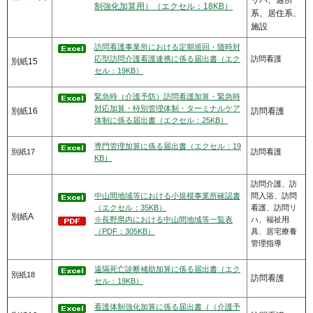
リハ、通所
制強化加算用）（エクセル：18KB）
系、居住系、
施設
訪問看護事業所における定期巡回・随時対
応型訪問介護看護連携に係る届出書（エク
訪問看護
別紙15
セル：19KB）
緊急時（介護予防）訪問看護加算・緊急時
対応加算・特別管理体制・ターミナルケア
別紙16
訪問看護
体制に係る届出書（エクセル：25KB）
専門管理加算に係る届出書（エクセル：19
別紙17
訪問看護
KB）
訪問介護、訪
中山間地域等における小規模事業所確認書
問入浴、訪問
（エクセル：35KB）
看護、訪問リ
別紙A
※長野県内における中山間地域等一覧表
ハ、福祉用
（PDF：305KB）
具、居宅療養
管理指導
遠隔死亡診断補助加算に係る届出書（エク
別紙18
訪問看護
セル：19KB）
看護体制強化加算に係る届出書（（介護予