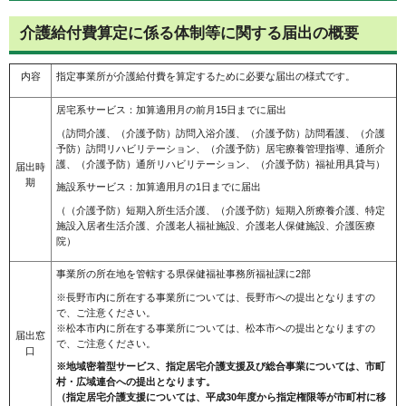
介護給付費算定に係る体制等に関する届出の概要
内容
指定事業所が介護給付費を算定するために必要な届出の様式です。
居宅系サービス：加算適用月の前月15日までに届出
（訪問介護、（介護予防）訪問入浴介護、（介護予防）訪問看護、（介護
予防）訪問リハビリテーション、（介護予防）居宅療養管理指導、通所介
護、（介護予防）通所リハビリテーション、（介護予防）福祉用具貸与）
届出時
期
施設系サービス：加算適用月の1日までに届出
（（介護予防）短期入所生活介護、（介護予防）短期入所療養介護、特定
施設入居者生活介護、介護老人福祉施設、介護老人保健施設、介護医療
院）
事業所の所在地を管轄する県保健福祉事務所福祉課に2部
※長野市内に所在する事業所については、長野市への提出となりますの
で、ご注意ください。
※松本市内に所在する事業所については、松本市への提出となりますの
届出窓
で、ご注意ください。
口
※地域密着型サービス、指定居宅介護支援及び総合事業については、市町
村・広域連合への提出となります。
（指定居宅介護支援については、平成30年度から指定権限等が市町村に移