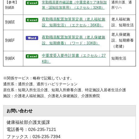
【参考】
常勤職員要件確認書（中重度者ケア体制加
通所介護、通
別紙B
算・認知症加算用）（エクセル：32KB）
所リハ
夜勤職員配置加算算定表（老人福祉施
老人福祉施
別紙E
設、短期生活）（エクセル：36KB）
設、短期生活
老人保健施
夜勤職員配置加算算定表（老人保健施
別紙F
設、短期療養
設、短期療養）（ワード：33KB）
（老健）
中重度受入要件計算書（エクセル：27
別紙K
短期生活
KB）
※関係サービス：略称で記載しています。
通所系：通所介護、通所リハビリテーション
居住系：短期入所生活介護、短期入所療養介護、特定施設入居者生活介護
施設：介護老人福祉施設、介護老人保健施設、介護医療院
お問い合わせ
健康福祉部介護支援課
電話番号：026-235-7121
ファックス：026-235-7394