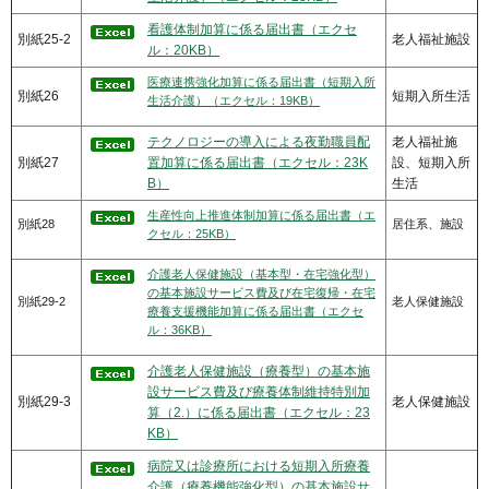
看護体制加算に係る届出書（エクセ
別紙25-2
老人福祉施設
ル：20KB）
医療連携強化加算に係る届出書（短期入所
別紙26
短期入所生活
生活介護）（エクセル：19KB）
テクノロジーの導入による夜勤職員配
老人福祉施
別紙27
置加算に係る届出書（エクセル：23K
設、短期入所
B）
生活
生産性向上推進体制加算に係る届出書（エ
別紙28
居住系、施設
クセル：25KB）
介護老人保健施設（基本型・在宅強化型）
の基本施設サービス費及び在宅復帰・在宅
別紙29-2
老人保健施設
療養支援機能加算に係る届出書（エクセ
ル：36KB）
介護老人保健施設（療養型）の基本施
設サービス費及び療養体制維持特別加
別紙29-3
老人保健施設
算（2.）に係る届出書（エクセル：23
KB）
病院又は診療所における短期入所療養
介護（療養機能強化型）の基本施設サ