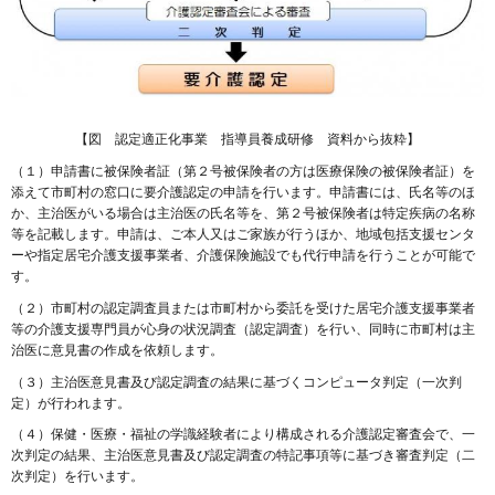
【図 認定適正化事業 指導員養成研修 資料から抜粋】
（１）申請書に被保険者証（第２号被保険者の方は医療保険の被保険者証）を
添えて市町村の窓口に要介護認定の申請を行います。申請書には、氏名等のほ
か、主治医がいる場合は主治医の氏名等を、第２号被保険者は特定疾病の名称
等を記載します。申請は、ご本人又はご家族が行うほか、地域包括支援センタ
ーや指定居宅介護支援事業者、介護保険施設でも代行申請を行うことが可能で
す。
（２）市町村の認定調査員または市町村から委託を受けた居宅介護支援事業者
等の介護支援専門員が心身の状況調査（認定調査）を行い、同時に市町村は主
治医に意見書の作成を依頼します。
（３）主治医意見書及び認定調査の結果に基づくコンピュータ判定（一次判
定）が行われます。
（４）保健・医療・福祉の学識経験者により構成される介護認定審査会で、一
次判定の結果、主治医意見書及び認定調査の特記事項等に基づき審査判定（二
次判定）を行います。