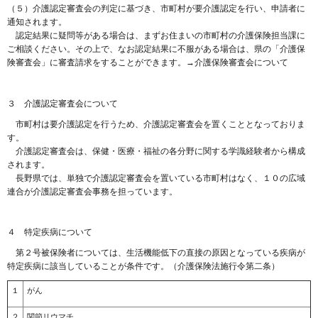
（５）介護認定審査会の判定に基づき、市町村が要介護認定を行い、申請者に
通知されます。
認定結果に疑問等がある場合は、まずお住まいの市町村の介護保険担当課に
ご相談ください。その上で、なお認定結果に不服がある場合は、県の「介護保
険審査会」に審査請求をすることができます。→介護保険審査会について
３ 介護認定審査会について
市町村は要介護認定を行うため、介護認定審査会を置くこととなっておりま
す。
介護認定審査会は、保健・医療・福祉の各分野に関する学識経験者から構成
されます。
長野県では、単独で介護認定審査会を置いている市町村はなく、１０の広域
連合が介護認定審査会事務を担っています。
４ 特定疾病について
第２号被保険者については、生活機能低下の直接の原因となっている疾病が
特定疾病に該当していることが条件です。（介護保険法施行令第二条）
１
がん
２
関節リウマチ