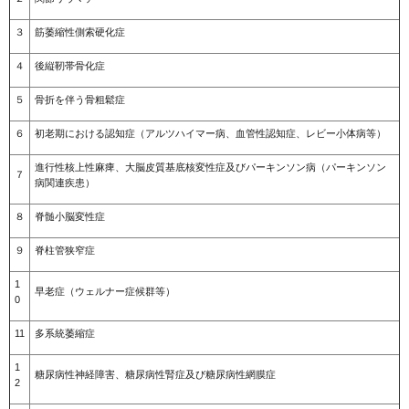
３
筋萎縮性側索硬化症
４
後縦靭帯骨化症
５
骨折を伴う骨粗鬆症
６
初老期における認知症（アルツハイマー病、血管性認知症、レビー小体病等）
進行性核上性麻痺、大脳皮質基底核変性症及びパーキンソン病（パーキンソン
７
病関連疾患）
８
脊髄小脳変性症
９
脊柱管狭窄症
1
早老症（ウェルナー症候群等）
0
11
多系統萎縮症
1
糖尿病性神経障害、糖尿病性腎症及び糖尿病性網膜症
2