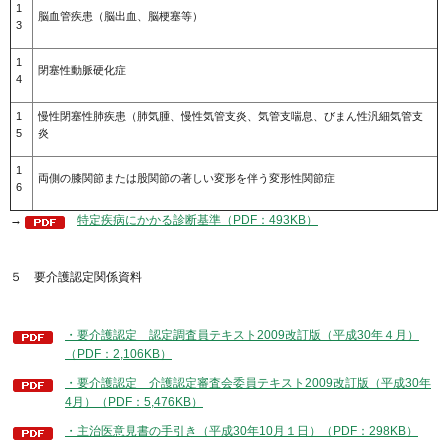
1
脳血管疾患（脳出血、脳梗塞等）
3
1
閉塞性動脈硬化症
4
1
慢性閉塞性肺疾患（肺気腫、慢性気管支炎、気管支喘息、びまん性汎細気管支
5
炎
1
両側の膝関節または股関節の著しい変形を伴う変形性関節症
6
→
特定疾病にかかる診断基準（PDF：493KB）
５ 要介護認定関係資料
・要介護認定 認定調査員テキスト2009改訂版（平成30年４月）
（PDF：2,106KB）
・要介護認定 介護認定審査会委員テキスト2009改訂版（平成30年
4月）（PDF：5,476KB）
・主治医意見書の手引き（平成30年10月１日）（PDF：298KB）