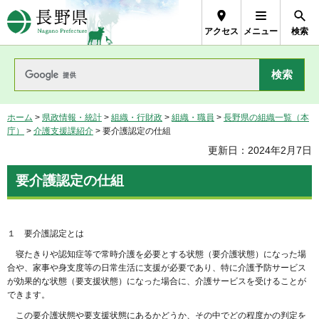
長野県Nagano Prefecture
アクセス
メニュー
検索
ホーム
>
県政情報・統計
>
組織・行財政
>
組織・職員
>
長野県の組織一覧（本
庁）
>
介護支援課紹介
> 要介護認定の仕組
更新日：2024年2月7日
要介護認定の仕組
１ 要介護認定とは
寝たきりや認知症等で常時介護を必要とする状態（要介護状態）になった場
合や、家事や身支度等の日常生活に支援が必要であり、特に介護予防サービス
が効果的な状態（要支援状態）になった場合に、介護サービスを受けることが
できます。
この要介護状態や要支援状態にあるかどうか、その中でどの程度かの判定を