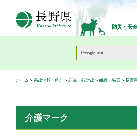
長野県Nagano Prefecture
防災・安
ホーム
>
県政情報・統計
>
組織・行財政
>
組織・職員
>
長野
介護マーク