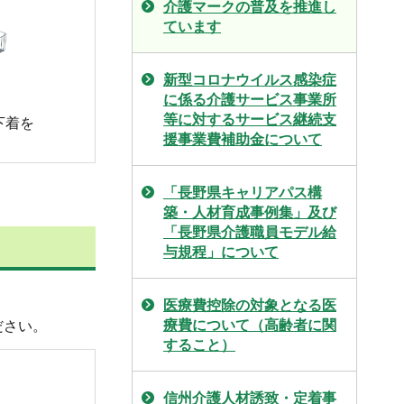
介護マークの普及を推進し
ています
新型コロナウイルス感染症
に係る介護サービス事業所
等に対するサービス継続支
下着を
援事業費補助金について
「長野県キャリアパス構
築・人材育成事例集」及び
「長野県介護職員モデル給
与規程」について
。
医療費控除の対象となる医
療費について（高齢者に関
ださい。
すること）
信州介護人材誘致・定着事