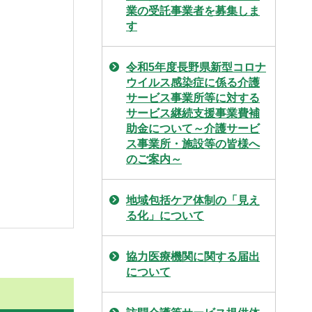
業の受託事業者を募集しま
す
令和5年度長野県新型コロナ
ウイルス感染症に係る介護
サービス事業所等に対する
サービス継続支援事業費補
助金について～介護サービ
ス事業所・施設等の皆様へ
のご案内～
地域包括ケア体制の「見え
る化」について
協力医療機関に関する届出
について