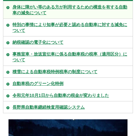
身体に障がい等のある方が利用するための構造を有する自動
車の減免について
特別の事情により知事が必要と認める自動車に対する減免に
ついて
納税確認の電子化について
事務室車・放送宣伝車に係る自動車税の税率（適用区分）に
ついて
積雪による自動車税特例税率の制度について
自動車税のグリーン化特例
令和元年10月1日から自動車の税金が変わりました
長野県自動車継続検査用確認システム