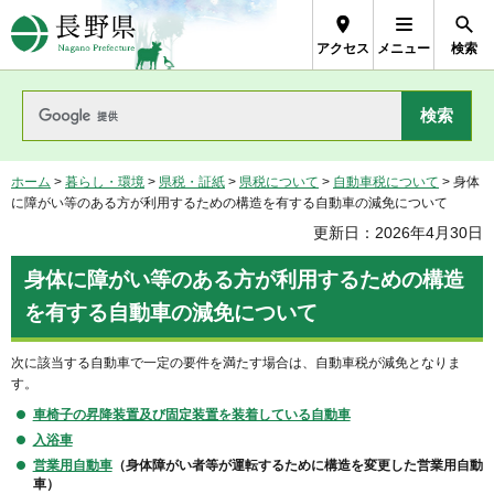
長野県Nagano Prefecture
アクセス
メニュー
検索
ホーム
>
暮らし・環境
>
県税・証紙
>
県税について
>
自動車税について
> 身体
に障がい等のある方が利用するための構造を有する自動車の減免について
更新日：2026年4月30日
身体に障がい等のある方が利用するための構造
を有する自動車の減免について
次に該当する自動車で一定の要件を満たす場合は、自動車税が減免となりま
す。
車椅子の昇降装置及び固定装置を装着している自動車
入浴車
営業用自動車
（身体障がい者等が運転するために構造を変更した営業用自動
車）