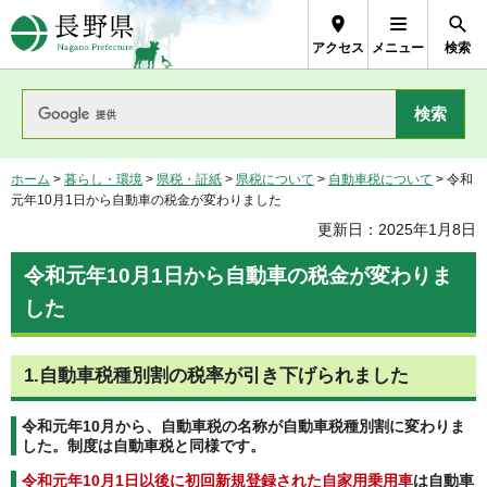
長野県Nagano Prefecture
アクセス
メニュー
検索
ホーム
>
暮らし・環境
>
県税・証紙
>
県税について
>
自動車税について
> 令和
元年10月1日から自動車の税金が変わりました
更新日：2025年1月8日
令和元年10月1日から自動車の税金が変わりま
した
1.自動車税種別割の税率が引き下げられました
令和元年10月から、自動車税の名称が自動車税種別割に変わりま
した。制度は自動車税と同様です。
令和元年10月1日以後に初回新規登録された自家用乗用車
は自動車