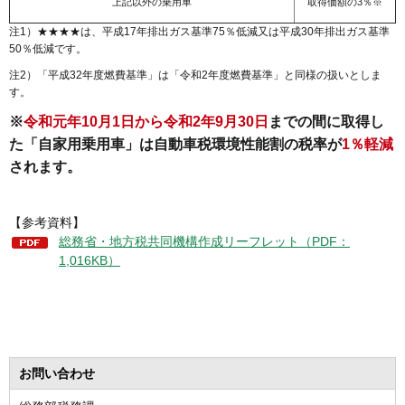
上記以外の乗用車
取得価額の3％※
注1）★★★★は、平成17年排出ガス基準75％低減又は平成30年排出ガス基準
50％低減です。
注2）「平成32年度燃費基準」は「令和2年度燃費基準」と同様の扱いとしま
す。
※
令和元年10月1日から令和2年9月30日
までの間に取得し
た「自家用乗用車」は自動車税環境性能割の税率が
1％軽減
されます。
【参考資料】
総務省・地方税共同機構作成リーフレット（PDF：
1,016KB）
お問い合わせ