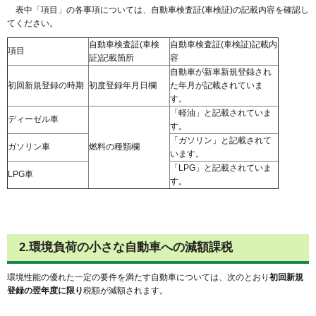
表中「項目」の各事項については、自動車検査証(車検証)の記載内容を確認し
てください。
自動車検査証(車検
自動車検査証(車検証)記載内
項目
証)記載箇所
容
自動車が新車新規登録され
初回新規登録の時期
初度登録年月日欄
た年月が記載されていま
す。
「軽油」と記載されていま
ディーゼル車
す。
「ガソリン」と記載されて
ガソリン車
燃料の種類欄
います。
「LPG」と記載されていま
LPG車
す。
2.環境負荷の小さな自動車への減額課税
環境性能の優れた一定の要件を満たす自動車については、次のとおり
初回新規
登録の翌年度に限り
税額が減額されます。