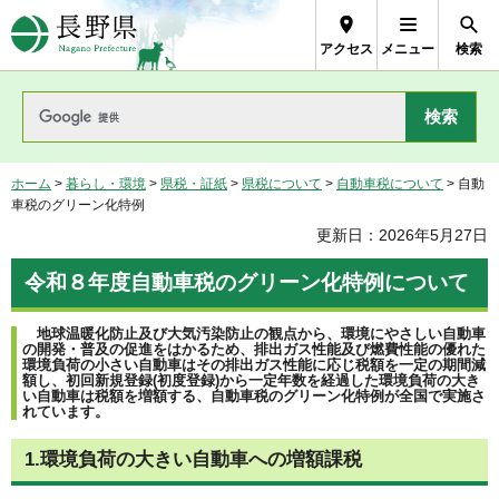
長野県Nagano Prefecture
アクセス
メニュー
検索
ホーム
>
暮らし・環境
>
県税・証紙
>
県税について
>
自動車税について
> 自動
車税のグリーン化特例
更新日：2026年5月27日
令和８年度自動車税のグリーン化特例について
地球温暖化防止及び大気汚染防止の観点から、環境にやさしい自動車
の開発・普及の促進をはかるため、排出ガス性能及び燃費性能の優れた
環境負荷の小さい自動車はその排出ガス性能に応じ税額を一定の期間減
額し、初回新規登録(初度登録)から一定年数を経過した環境負荷の大き
い自動車は税額を増額する、自動車税のグリーン化特例が全国で実施さ
れています。
1.環境負荷の大きい自動車への増額課税