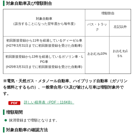
対象自動車及び増額割合
増額割合
対象自動車
（該当することになった翌年度から毎年度）
バス・トラッ
左記以外
ク
初回新規登録から11年を経過しているディーゼル車
(H27年3月31日までに初回新規登録を受けた自動車)
おおむね1
おおむね10%
5％
初回新規登録から13年を経過しているガソリン車・L
PG車
(H25年3月31日までに初回新規登録を受けた自動車)
※電気・天然ガス・メタノール自動車、ハイブリッド自動車（ガソリン
を燃料とするもの）、一般乗合用バス及び被けん引車は増額対象外で
す。
詳しい税率表（PDF：116KB）
増額期間
抹消登録まで増額となります。
対象自動車の確認方法