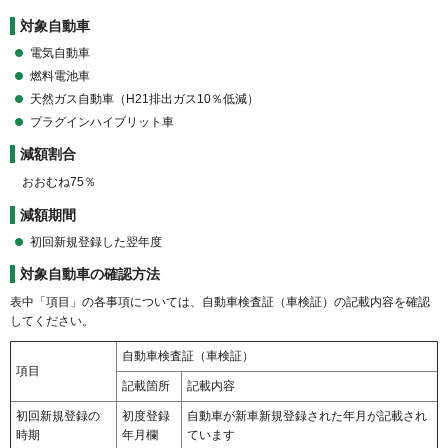
対象自動車
電気自動車
燃料電池車
天然ガス自動車（H21排出ガス10％低減）
プラグインハイブリット車
減額割合
おおむね75％
減額期間
初回新規登録した翌年度
対象自動車の確認方法
表中「項目」の各事項については、自動車検査証（車検証）の記載内容を確認
してください。
自動車検査証（車検証）
項目
記載箇所
記載内容
初回新規登録の
初度登録
自動車が新車新規登録された年月が記載され
時期
年月欄
ています