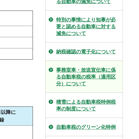
る自動車の減免について
特別の事情により知事が必
要と認める自動車に対する
減免について
納税確認の電子化について
事務室車・放送宣伝車に係
る自動車税の税率（適用区
分）について
積雪による自動車税特例税
率の制度について
日以降に
録
自動車税のグリーン化特例