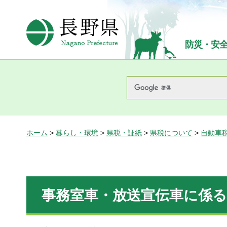
長野県Nagano Prefecture
防災・安
ホーム
>
暮らし・環境
>
県税・証紙
>
県税について
>
自動車
事務室車・放送宣伝車に係