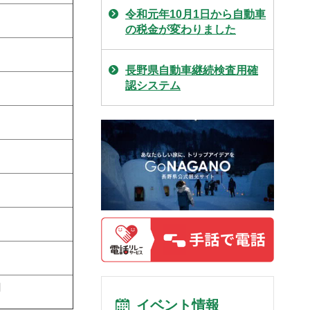
令和元年10月1日から自動車
の税金が変わりました
長野県自動車継続検査用確
認システム
円
イベント情報