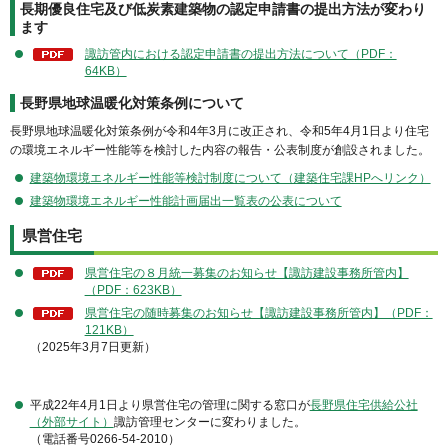
長期優良住宅及び低炭素建築物の認定申請書の提出方法が変わり
ます
諏訪管内における認定申請書の提出方法について（PDF：
64KB）
長野県地球温暖化対策条例について
長野県地球温暖化対策条例が令和4年3月に改正され、令和5年4月1日より住宅
の環境エネルギー性能等を検討した内容の報告・公表制度が創設されました。
建築物環境エネルギー性能等検討制度について（建築住宅課HPへリンク）
建築物環境エネルギー性能計画届出一覧表の公表について
県営住宅
県営住宅の８月統一募集のお知らせ【諏訪建設事務所管内】
（PDF：623KB）
県営住宅の随時募集のお知らせ【諏訪建設事務所管内】（PDF：
121KB）
（2025年3月7日更新）
平成22年4月1日より県営住宅の管理に関する窓口が
長野県住宅供給公社
（外部サイト）
諏訪管理センターに変わりました。
（電話番号0266-54-2010）