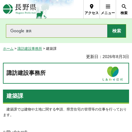
長野県Nagano Prefecture
アクセス
メニュー
検索
ホーム
>
諏訪建設事務所
> 建築課
更新日：2026年8月3日
諏訪建設事務所
建築課
建築課では建物や土地に関する申請、県営住宅の管理等の仕事を行っており
ます
。
お問い合わせ先