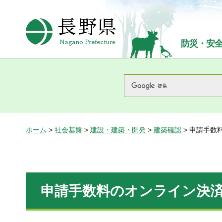
長野県Nagano Prefecture
防災・安
ホーム
>
社会基盤
>
建設・建築・開発
>
建築確認
> 申請手数
申請手数料のオンライン決