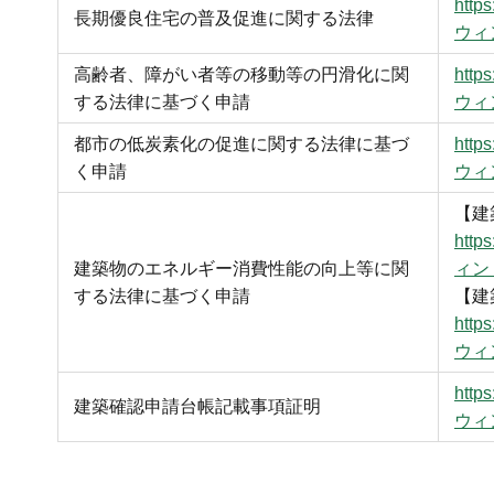
http
長期優良住宅の普及促進に関する法律
ウィ
高齢者、障がい者等の移動等の円滑化に関
http
する法律に基づく申請
ウィ
都市の低炭素化の促進に関する法律に基づ
http
く申請
ウィ
【建
http
建築物のエネルギー消費性能の向上等に関
ィン
する法律に基づく申請
【建
http
ウィ
http
建築確認申請台帳記載事項証明
ウィ