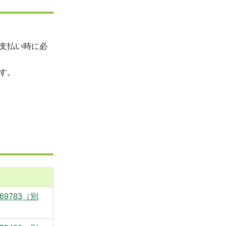
支払い時に必
す。
Seq=69783（別