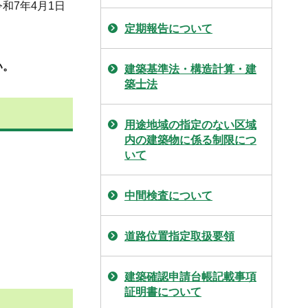
和7年4月1日
定期報告について
い。
建築基準法・構造計算・建
築士法
用途地域の指定のない区域
内の建築物に係る制限につ
いて
中間検査について
道路位置指定取扱要領
建築確認申請台帳記載事項
証明書について