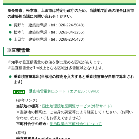
※長野市、松本市、上田市は特定行政庁のため、当該地で計画の場合は各市
の建築担当課にお問い合わせください。
長野市
建築指導課
（tel：026-224-5048）
松本市
建築指導課
（tel：0263-34-3255）
上田市
建築指導課
（tel：0268-23-5430）
垂直積雪量
※知事が垂直積雪量の数値を別に定める区域があります。
※垂直積雪量が1m以上となる区域は多雪区域となります。
垂直積雪量算出
(当該地の標高を入力すると垂直積雪量が自動で算出され
ます)
垂直積雪量算出シート（エクセル：89KB）
(参考リンク)
当該地の標高
：
国土地理院地図閲覧サービス(外部サイト)
※当該地の標高は、ご自身の調査等により確認してください。(お問い
合わせいただいてもお答えできません)
市町村合併の経過
：
明治以降の市町村合併について
(算式)
垂直積雪量d＝α×al×c＋β×rs＋γ