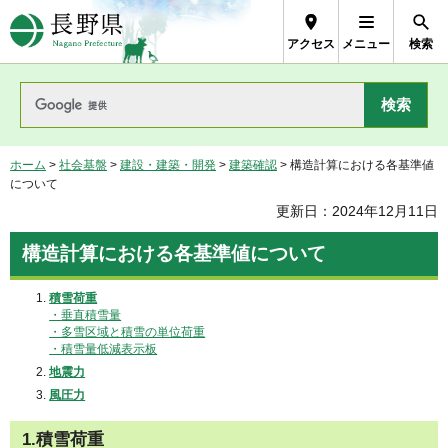
長野県Nagano Prefecture
アクセス
メニュー
検索
ホーム
>
社会基盤
>
建設・建築・開発
>
建築確認
> 構造計算における各基準値
について
更新日：2024年12月11日
構造計算における各基準値について
積雪荷重
・
垂直積雪量
・多雪区域と積雪の単位荷重
・積雪量低減表示板
地震力
風圧力
1.積雪荷重