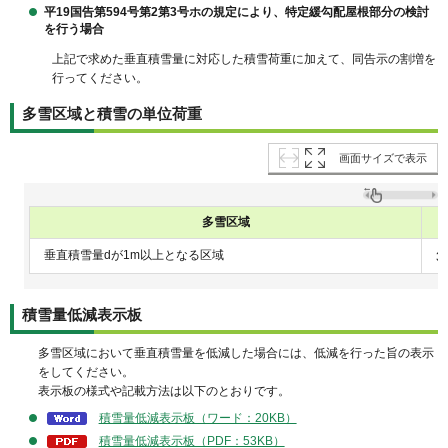
平19国告第594号第2第3号ホの規定により、特定緩勾配屋根部分の検討
を行う場合
上記で求めた垂直積雪量に対応した積雪荷重に加えて、同告示の割増を
行ってください。
多雪区域と積雪の単位荷重
画面サイズで表示
多雪区域
垂直積雪量dが1m以上となる区域
3
積雪量低減表示板
多雪区域において垂直積雪量を低減した場合には、低減を行った旨の表示
をしてください。
表示板の様式や記載方法は以下のとおりです。
積雪量低減表示板（ワード：20KB）
積雪量低減表示板（PDF：53KB）