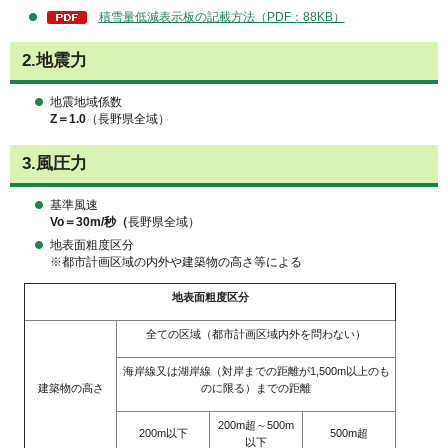
積雪量低減表示板の記載方法（PDF：88KB）
2.地震力
地震地域係数
Z＝1.0
（長野県全域）
3.風圧力
基準風速
Vo＝30m/秒（
長野県全域）
地表面粗度区分
※都市計画区域の内外や建築物の高さ等による
地表面粗度区分
全ての区域（都市計画区域内外を問わない）
海岸線又は湖岸線（対岸までの距離が1,500m以上のも
建築物の高さ
のに限る）までの距離
200m超～500m
200m以下
500m超
以下