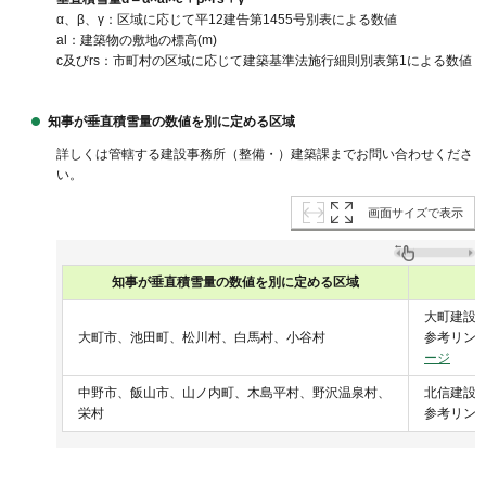
α、β、γ：区域に応じて平12建告第1455号別表による数値
al：建築物の敷地の標高(m)
c及びrs：市町村の区域に応じて建築基準法施行細則別表第1による数値
知事が垂直積雪量の数値を別に定める区域
詳しくは管轄する建設事務所（整備・）建築課までお問い合わせくださ
い。
画面サイズで表示
知事が垂直積雪量の
数値を別に定める区域
大町建設事務
大町市、池田町、松川村、白馬村、小谷村
参考リン
ージ
中野市、飯山市、山ノ内町、木島平村、野沢温泉村、
北信建設事務
栄村
参考リン