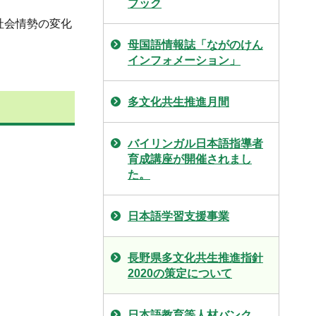
ブック
社会情勢の変化
母国語情報誌「ながのけん
。
インフォメーション」
多文化共生推進月間
バイリンガル日本語指導者
育成講座が開催されまし
た。
日本語学習支援事業
長野県多文化共生推進指針
2020の策定について
日本語教育等人材バンク