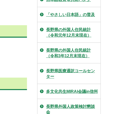
「やさしい日本語」の普及
長野県の外国人住民統計
（令和元年12月末現在）
長野県の外国人住民統計
（令和3年12月末現在）
長野県医療通訳コールセン
ター
多文化共生MIRAI会議in信州
長野県外国人政策検討懇談
会