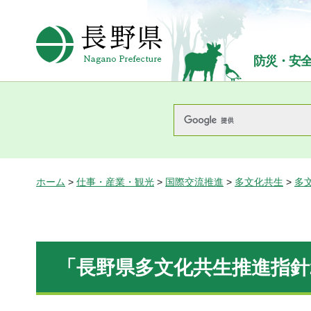
長野県Nagano Prefecture
防災・安
ホーム
>
仕事・産業・観光
>
国際交流推進
>
多文化共生
>
多
「長野県多文化共生推進指針