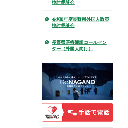
検討懇談会
令和8年度長野県外国人政策
検討懇談会
長野県医療通訳コールセン
ター（外国人向け）