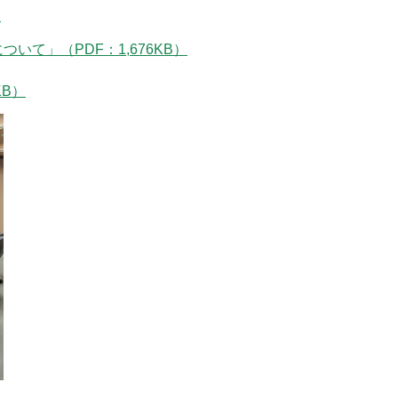
）
て」（PDF：1,676KB）
KB）