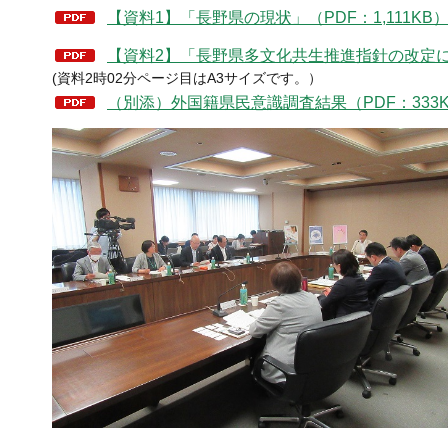
【資料1】「長野県の現状」（PDF：1,111KB
【資料2】「長野県多文化共生推進指針の改定につい
(資料2時02分ページ目はA3サイズです。）
（別添）外国籍県民意識調査結果（PDF：333