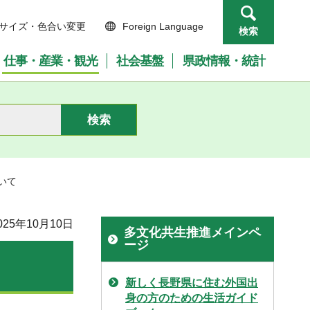
サイズ・色合い変更
Foreign Language
検索
仕事・産業・観光
社会基盤
県政情報・統計
いて
25年10月10日
多文化共生推進メインペ
ージ
新しく長野県に住む外国出
身の方のための生活ガイド