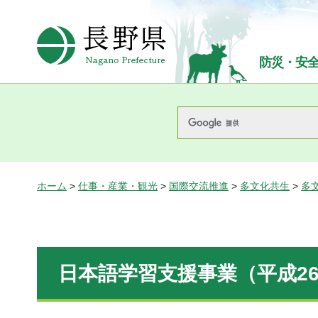
長野県Nagano Prefecture
防災・安
ホーム
>
仕事・産業・観光
>
国際交流推進
>
多文化共生
>
多
日本語学習支援事業（平成2