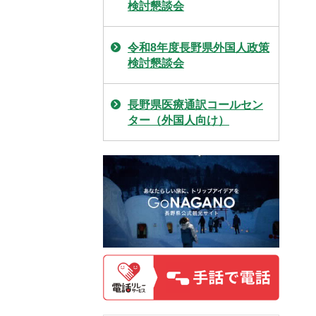
検討懇談会
令和8年度長野県外国人政策
検討懇談会
長野県医療通訳コールセン
ター（外国人向け）