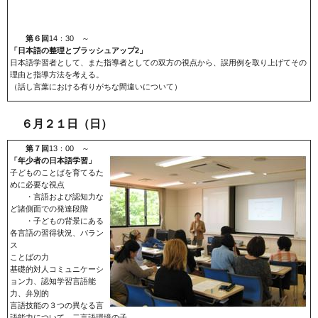
第６回
14：30 ～
「日本語の整理とブラッシュアップ2」
日本語学習者として、また指導者としての双方の視点から、誤用例を取り上げてその
理由と指導方法を考える。
（話し言葉における有りがちな間違いについて）
６月２１日（日）
第７回
13：00 ～
「年少者の日本語学習」
子どものことばを育てるた
めに必要な視点
・言語および認知力な
ど諸側面での発達段階
・子どもの背景にある
各言語の習得状況、バラン
ス
ことばの力
基礎的対人コミュニケーシ
ョン力、認知学習言語能
力、弁別的
言語技能の３つの異なる言
語能力について。二言語環境の子