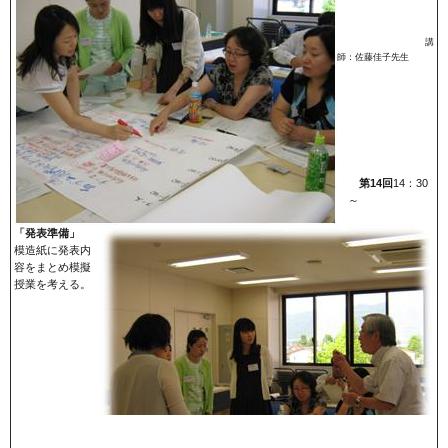
講
師：佐藤佳子先生
第14回
14：30
～
「発表準備」
模造紙に発表内
容をまとめ模擬
授業を考える。