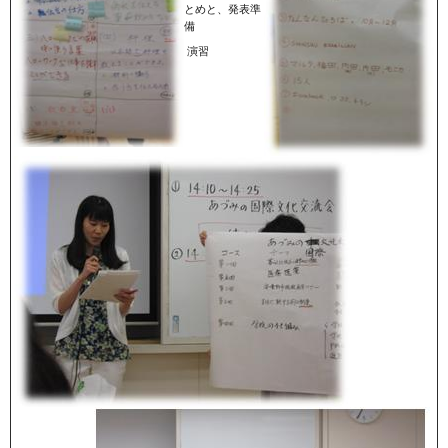
とめと、発表準
備
演習