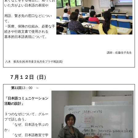
繋ぐなどをする場合に、知ってお
いた方がよい日本語の表現や
用語、繋ぎ先の窓口などについ
て。
・医療、保険の仕組み、必要な手
続きや行政文書で使用される
基本的日本語表現について。
講師：佐藤佳子先生
八木 航先生(松本市多文化共生プラザ相談員)
７月１２日（日）
第11回
13：00 ～
「日本語コミュニケーション
活動の設計」
３つのなぜについて、グルー
プで話し合う。
「なぜ、日本語を学ぶの
か」
「なぜ、日本語教室で学