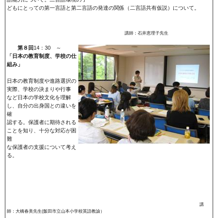
どもにとっての第一言語と第二言語の発達の関係（二言語共有仮説）について。
講師：石井恵理子先生
第８回
14：30 ～
「日本の教育制度、学校の仕
組み」
日本の教育制度や進路選択の
実際、学校の決まりや行事
など日本の学校文化を理解
し、自分の出身国との違いを
確
認する。保護者に期待される
ことを知り、十分な対応が困
難
な保護者の支援について考え
る。
講
師：大橋春美先生(飯田市立山本小学校英語教諭）