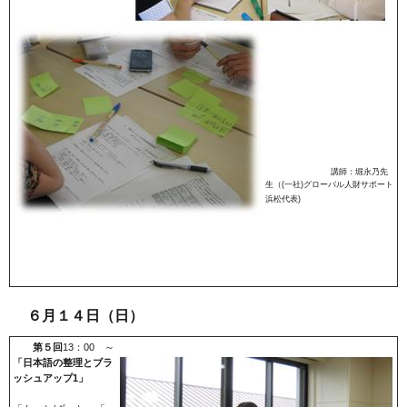
講師：堀永乃先
生（(一社)グローバル人財サポート
浜松代表)
６
月１４日（日）
第５回
13：00 ～
「日本語の整理とブラ
ッシュアップ1」