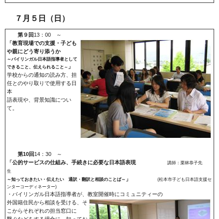
７月５日（日）
第９回
13：00 ～
「教育現場での支援・子ども
や親にどう寄り添うか
～
バイリンガル日本語指導者として
」
できること、伝えられること
～
学校からの通知の読み方、担
任とのやり取りで使用する日
本
語表現や、背景知識につい
て。
第10回
14：30 ～
「公的サービスの仕組み、手続きに必要な日本語表現
講師：栗林恭子先
生
」
～知っておきたい・伝えたい 通訳・翻訳と相談のことば～
(松本市子ども日本語支援セ
ンターコーディネーター)
・バイリンガル日本語指導者が、教室開催時にコミュニティーの
外国籍住民から相談を受ける、そ
こからそれぞれの担当窓口に