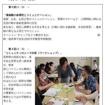
第３回
13：00 ～
「
価値観の多様性とコミュニケーション
」
挨拶、お礼、お詫び等のコミュニケーション、習慣やマナーなど、人間関係に関わる
言語行動や規範意識等の文化
差を知り、相互に調整する方法を考える（行動に現れる価値観。文化的背景）。価値
観の異なる人同士でのコミュニ
ケーション･ギャップをどう解決するか。 講
師：徳井厚子先生(信州大学教育学部教授)
第４回
14：30 ～
「コミュニティのニーズ分析（ワークショップ）」
長野県の現状を知り、多
文化な背景を持つ参加者
が、将来
的にバイリンガル教師と
して求められている役割
と担わなけ
ればならない役割を理解
し、在住外国人の日本語
学習支援
の重要性とバイリンガル
教師ならではの可能性を
考える。