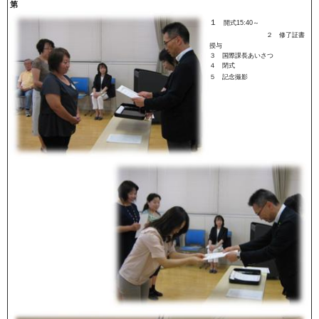
第
１
開式15:40～
２ 修了証書
授与
３ 国際課長あいさつ
４ 閉式
５ 記念撮影