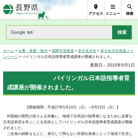
長野県Nagano Prefecture
アクセス
メニュー
検索
ホーム
>
仕事・産業・観光
>
国際交流推進
>
多文化共生
>
多文化共生推進メイ
ンページ
> バイリンガル日本語指導者育成講座が開催されました。
更新日：2015年9月1日
バイリンガル
日本語指導者育
成講座が開催されました。
【開催期間：平成27年5月10日（日）～8月23日（日）】
外国籍の県民の皆さんを対象に、地域で日本語の指導者になるために必要な
日本語表現を学ぶことを目的としてバイリンガル日本語指導者育成講座が開催
されました。
ご自身の経験をもとに、来日して間もない外国出身者にとって地域で生活し