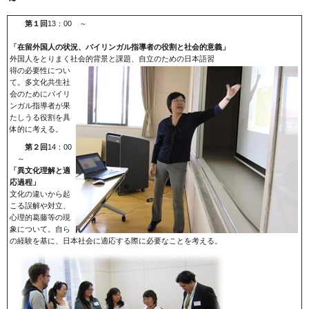
第１回
13：00 ～
「在留外国人の状況、バイリンガル指導者の役割と社会的意義」
外国人をとりまく社会的背景と課題、自立のための日本語
習
得の必要性につい
て。多文化共生社
会のためにバイリ
ンガル指導者が果
たしうる役割を具
体的に考える。
第２回
14：00
～
「異文化理解と適
応過程」
文化の違いから起
こる誤解や対立、
心理的葛藤等の現
象について。自ら
の経験を基に、日本社会に適応する際に必要なことを考える。