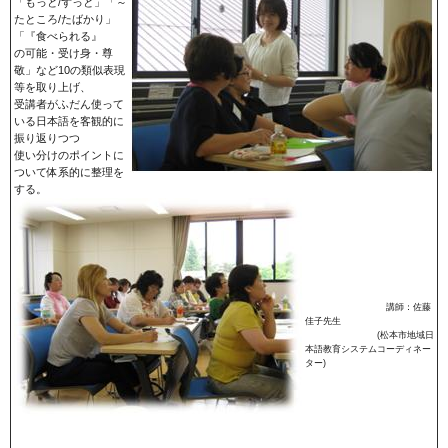
「もっと/ずっと」「～
たところ/たばかり」
「『食べられる』
の可能・受け身・尊
敬」など10の類似表現
等を取り上げ、
受講者がふだん使って
いる日本語を客観的に
振り返りつつ
使い分けのポイントに
ついて体系的に整理を
する。
講師：佐藤
佳子先生
(松本市地域日
本語教育システムコーディネー
ター)