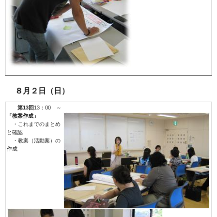
８月２日（日）
第13回
13：00 ～
「教案作成」
・これまでのまとめ
と確認
・教案（活動案）の
作成