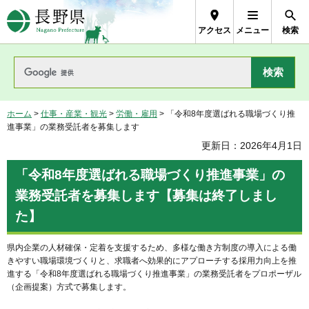
長野県Nagano Prefecture
アクセス
メニュー
検索
ホーム
>
仕事・産業・観光
>
労働・雇用
> 「令和8年度選ばれる職場づくり推
進事業」の業務受託者を募集します
更新日：2026年4月1日
「令和8年度選ばれる職場づくり推進事業」の
業務受託者を募集します【募集は終了しまし
た】
県内企業の人材確保・定着を支援するため、多様な働き方制度の導入による働
きやすい職場環境づくりと、求職者へ効果的にアプローチする採用力向上を推
進する「令和8年度選ばれる職場づくり推進事業」の業務受託者をプロポーザル
（企画提案）方式で募集します。