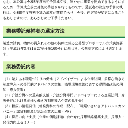
なお、本公募は令和8年度当初予算成立後、速やかに事業を開始できるようにす
るため、予算成立前に募集の手続きを行うものです。受託者の決定や予算の執
行は、令和8年度当初予算の成立が前提であり、今後、内容等が変更になること
もありますので、あらかじめご了承ください。
業務委託候補者の選定方法
製造の請負、物件の買入れその他の契約に係る公募型プロポーザル方式実施要
領（平成28年3月31日27契検第160号）に基づき、公募型方式により選定しま
す。
業務委託内容
（1）魅力ある職場づくりの促進（アドバイザーによる企業訪問、多様な働き方
制度導入への専門的アドバイスの実施、職場環境改善に資する県関連政策の周
知・導入促進）
（2）介護分野への重点的支援（介護分野専門アドバイザーによる企業訪問、介
護分野における多様な働き方制度導入企業の見学会）
（3）幅広い情報発信（啓発資料の作成・配布、「職場いきいきアドバンスカン
パニー」認証制度及び認証企業の広報・PR）
（4）採用力向上支援（企業の個別課題に合わせた採用戦略構築支援、採用力・
発信力向上セミナー）