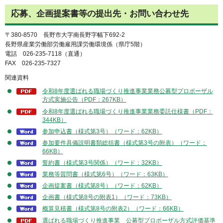
応募、企画提案書等の提出先・お問い合わせ先
〒380-8570 長野市大字南長野字幅下692-2
長野県産業労働部労働雇用課労働環境係（県庁5階）
電話 026-235-7118（直通）
FAX 026-235-7327
関連資料
令和8年度選ばれる職場づくり推進事業業務公募型プロポーザル
方式実施公告（PDF：267KB）
令和8年度選ばれる職場づくり推進事業業務委託仕様書（PDF：
344KB）
参加申込書（様式第3号）（ワード：62KB）
参加要件具備説明書類総括書（様式第3号の附表）（ワード：
66KB）
誓約書（様式第3号関係）（ワード：32KB）
業務等質問書（様式第6号）（ワード：63KB）
企画提案書（様式第8号）（ワード：62KB）
企画書（様式第8号の附表1）（ワード：73KB）
概算見積書（様式第8号の附表2）（ワード：66KB）
選ばれる職場づくり推進事業 公募型プロポーザル方式評価基準