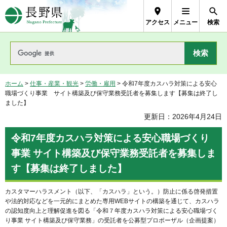
長野県Nagano Prefecture
アクセス
メニュー
検索
ホーム
>
仕事・産業・観光
>
労働・雇用
> 令和7年度カスハラ対策による安心
職場づくり事業 サイト構築及び保守業務受託者を募集します【募集は終了し
ました】
更新日：2026年4月24日
令和7年度カスハラ対策による安心職場づくり
事業 サイト構築及び保守業務受託者を募集しま
す【募集は終了しました】
カスタマーハラスメント（以下、「カスハラ」という。）防止に係る啓発措置
や法的対応などを一元的にまとめた専用WEBサイトの構築を通じて、カスハラ
の認知度向上と理解促進を図る「令和７年度カスハラ対策による安心職場づく
り事業 サイト構築及び保守業務」の受託者を公募型プロポーザル（企画提案）