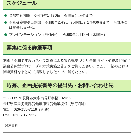
スケジュール
参加申込期限 令和8年1月30日（金曜日）正午まで
企画提案書提出期限 令和8年2月9日（月曜日）17時00分まで ※説明会
は開催しません。
プレゼンテーション（評価会） 令和8年2月12日（木曜日）
募集に係る詳細事項
別添「令和７年度カスハラ対策による安心職場づくり事業 サイト構築及び保守
業務公募型プロポーザル方式実施公告」をご覧ください。また、下記のとおり
関連資料をまとめて掲載しましたのでご覧ください。
応募、企画提案書等の提出先・お問い合わせ先
〒380-8570長野市大字南長野字幅下692-2
長野県産業労働部労働雇用課労働環境係（県庁5階）
電話 026-235-7118（直通）
FAX 026-235-7327
関連資料