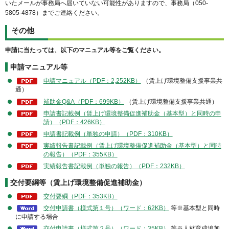
いたメールが事務局へ届いていない可能性がありますので、事務局（050-
5805-4878）までご連絡ください。
その他
申請に当たっては、以下のマニュアル等をご覧ください。
申請マニュアル等
申請マニュアル（PDF：2,252KB）
（賃上げ環境整備支援事業共
通）
補助金Q&A（PDF：699KB）
（賃上げ環境整備支援事業共通）
申請書記載例（賃上げ環境整備促進補助金（基本型）と同時の申
請）（PDF：426KB）
申請書記載例（単独の申請）（PDF：310KB）
実績報告書記載例（賃上げ環境整備促進補助金（基本型）と同時
の報告）（PDF：355KB）
実績報告書記載例（単独の報告）（PDF：232KB）
交付要綱等（賃上げ環境整備促進補助金）
交付要綱（PDF：353KB）
交付申請書（様式第１号）（ワード：62KB）
等※基本型と同時
に申請する場合
交付申請書（様式第２号）（ワード：35KB）
等※人材育成追加