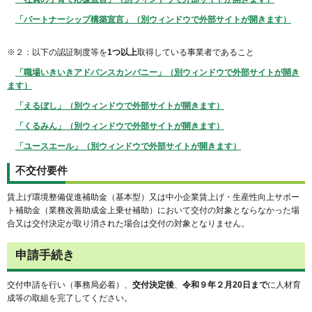
「パートナーシップ構築宣言」（別ウィンドウで外部サイトが開きます）
※２：以下の認証制度等を
1つ以上
取得している事業者であること
「職場いきいきアドバンスカンパニー」（別ウィンドウで外部サイトが開き
ます）
「えるぼし」（別ウィンドウで外部サイトが開きます）
「くるみん」（別ウィンドウで外部サイトが開きます）
「ユースエール」（別ウィンドウで外部サイトが開きます）
不交付要件
賃上げ環境整備促進補助金（基本型）又は中小企業賃上げ・生産性向上サポー
ト補助金（業務改善助成金上乗せ補助）において交付の対象とならなかった場
合又は交付決定が取り消された場合は交付の対象となりません。
申請手続き
交付申請を行い（事務局必着）、
交付決定後
、
令和９年２月20日まで
に人材育
成等の取組を完了してください。