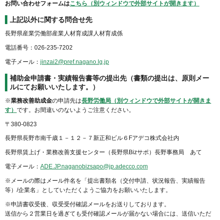
お問い合わせフォームは
こちら（別ウィンドウで外部サイトが開きます）
上記以外に関する問合せ先
長野県産業労働部産業人材育成課人材育成係
電話番号：026-235-7202
電子メール：
jinzai2@pref.nagano.lg.jp
補助金申請書・実績報告書等の提出先（書類の提出は、原則メー
ルにてお願いいたします。）
※
業務改善助成金
の申請先は
長野労働局（別ウィンドウで外部サイトが開きま
す）
です。お間違いのないようご注意ください。
〒380-0823
長野県長野市南千歳１－１２－７新正和ビル６Fアデコ株式会社内
長野県賃上げ・業務改善支援センター（長野県Bizサポ）長野事務局 あて
電子メール：
ADE.JP.naganobizsapo@jp.adecco.com
※メールの際はメール件名を「提出書類名（交付申請、状況報告、実績報告
等）/企業名」としていただくようご協力をお願いいたします。
※申請書収受後、収受受付確認メールをお送りしております。
送信から２営業日を過ぎても受付確認メールが届かない場合には、送信いただ