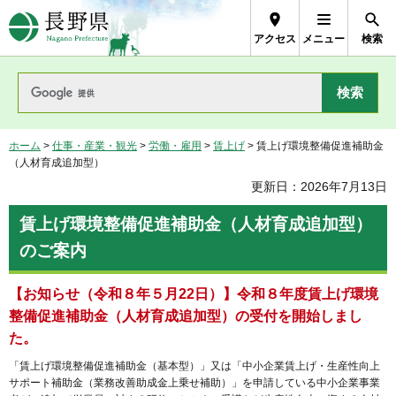
長野県Nagano Prefecture
アクセス
メニュー
検索
ホーム
>
仕事・産業・観光
>
労働・雇用
>
賃上げ
> 賃上げ環境整備促進補助金
（人材育成追加型）
更新日：2026年7月13日
賃上げ環境整備促進補助金（人材育成追加型）
のご案内
【お知らせ（令和８年５月22日）】令和８年度賃上げ環境
整備促進補助金（人材育成追加型）の受付を開始しまし
た。
「賃上げ環境整備促進補助金（基本型）」又は「中小企業賃上げ・生産性向上
サポート補助金（業務改善助成金上乗せ補助）」を申請している中小企業事業