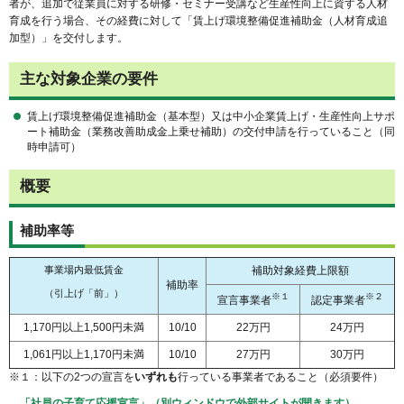
者が、追加で従業員に対する研修・セミナー受講など生産性向上に資する人材
育成を行う場合、その経費に対して「賃上げ環境整備促進補助金（人材育成追
加型）」を交付します。
主な対象企業の要件
賃上げ環境整備促進補助金（基本型）又は中小企業賃上げ・生産性向上サポ
ート補助金（業務改善助成金上乗せ補助）の交付申請を行っていること（同
時申請可）
概要
補助率等
事業場内最低賃金
補助対象経費上限額
補助率
（引上げ「前」）
※１
※２
宣言事業者
認定事業者
1,170円以上1,500円未満
10/10
22万円
24万円
1,061円以上1,170円未満
10/10
27万円
30万円
※１：以下の2つの宣言を
いずれも
行っている事業者であること（必須要件）
「社員の子育て応援宣言」（別ウィンドウで外部サイトが開きます）