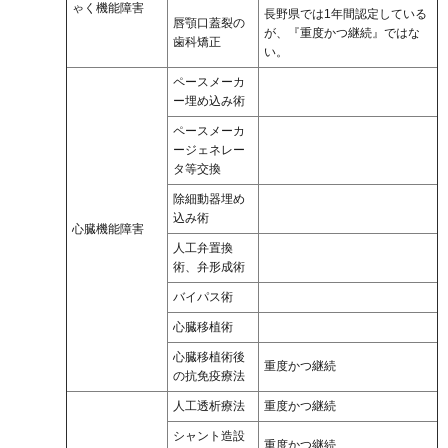
ゃく機能障害
長野県では1年間認定している
唇顎口蓋裂の
が、『重度かつ継続』ではな
歯科矯正
い。
ペースメーカ
ー埋め込み術
ペースメーカ
ージェネレー
タ等交換
除細動器埋め
込み術
心臓機能障害
人工弁置換
術、弁形成術
バイパス術
心臓移植術
心臓移植術後
重度かつ継続
の抗免疫療法
人工透析療法
重度かつ継続
シャント造設
重度かつ継続