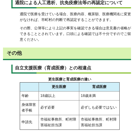
通院による人工透析、抗免疫療法等の再認定について
通院で医療を受けている場合、医療内容、概算額、医療機関名に変更
がなければ、市町村の判断で再認定することができます。
その際、公簿等により上記の事実を確認できる場合は意見書の省略が
できることとされています。口頭による確認では不十分ですのでご留
意ください。
その他
自立支援医療（育成医療）との相違点
更生医療と育成医療の違い
更生医療
育成医療
年齢
18歳以上
18歳未満
身体障害
必ず必要
必ずしも必要ではない
者手帳
市福祉事務所、町村障
市福祉事務所、町村障
申請先
害福祉担当課
害福祉担当課