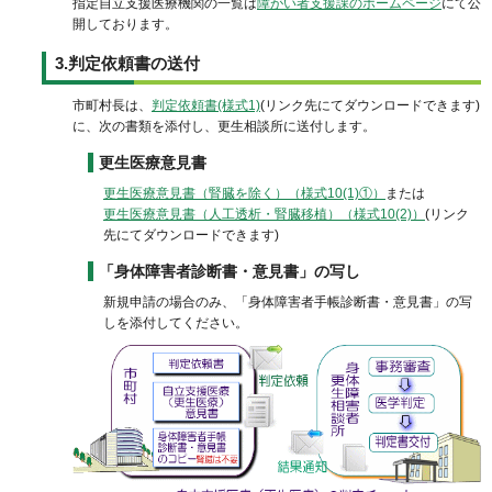
指定自立支援医療機関の一覧は
障がい者支援課のホームページ
にて公
開しております。
3.判定依頼書の送付
市町村長は、
判定依頼書(様式1)
(リンク先にてダウンロードできます)
に、次の書類を添付し、更生相談所に送付します。
更生医療意見書
更生医療意見書（腎臓を除く）（様式10(1)①）
または
更生医療意見書（人工透析・腎臓移植）（様式10(2)）
(リンク
先にてダウンロードできます)
「身体障害者診断書・意見書」の写し
新規申請の場合のみ、「身体障害者手帳診断書・意見書」の写
しを添付してください。