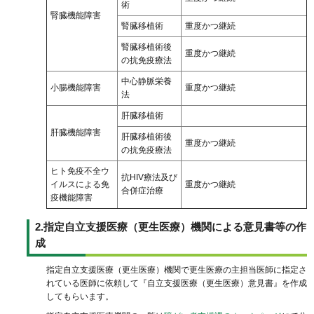
術
腎臓機能障害
腎臓移植術
重度かつ継続
腎臓移植術後
重度かつ継続
の抗免疫療法
中心静脈栄養
小腸機能障害
重度かつ継続
法
肝臓移植術
肝臓機能障害
肝臓移植術後
重度かつ継続
の抗免疫療法
ヒト免疫不全ウ
抗HIV療法及び
イルスによる免
重度かつ継続
合併症治療
疫機能障害
2.指定自立支援医療（更生医療）機関による意見書等の作
成
指定自立支援医療（更生医療）機関で更生医療の主担当医師に指定さ
れている医師に依頼して『自立支援医療（更生医療）意見書』を作成
してもらいます。