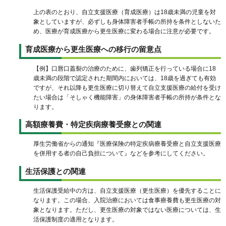
上の表のとおり、自立支援医療（育成医療）は18歳未満の児童を対
象としていますが、必ずしも身体障害者手帳の所持を条件としないた
め、医療が育成医療から更生医療に変わる場合に注意が必要です。
育成医療から更生医療への移行の留意点
【例】口唇口蓋裂の治療のために、歯列矯正を行っている場合に18
歳未満の段階で認定された期間内においては、18歳を過ぎても有効
ですが、それ以降も更生医療に切り替えて自立支援医療の給付を受け
たい場合は「そしゃく機能障害」の身体障害者手帳の所持が条件とな
ります。
高額療養費・特定疾病療養受療との関連
厚生労働省からの通知『医療保険の特定疾病療養受療と自立支援医療
を併用する者の自己負担について』などを参考にしてください。
生活保護との関連
生活保護受給中の方は、自立支援医療（更生医療）を優先することに
なります。この場合、入院治療においては食事療養費も更生医療の対
象となります。ただし、更生医療の対象ではない医療については、生
活保護制度の適用となります。