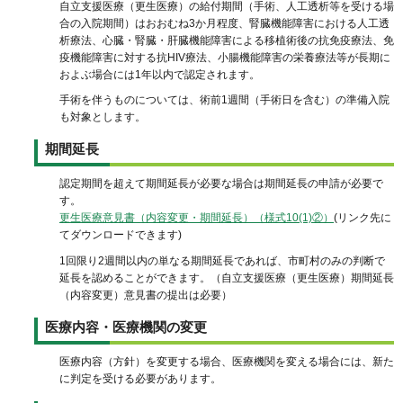
自立支援医療（更生医療）の給付期間（手術、人工透析等を受ける場
合の入院期間）はおおむね3か月程度、腎臓機能障害における人工透
析療法、心臓・腎臓・肝臓機能障害による移植術後の抗免疫療法、免
疫機能障害に対する抗HIV療法、小腸機能障害の栄養療法等が長期に
およぶ場合には1年以内で認定されます。
手術を伴うものについては、術前1週間（手術日を含む）の準備入院
も対象とします。
期間延長
認定期間を超えて期間延長が必要な場合は期間延長の申請が必要で
す。
更生医療意見書（内容変更・期間延長）（様式10(1)②）
(リンク先に
てダウンロードできます)
1回限り2週間以内の単なる期間延長であれば、市町村のみの判断で
延長を認めることができます。（自立支援医療（更生医療）期間延長
（内容変更）意見書の提出は必要）
医療内容・医療機関の変更
医療内容（方針）を変更する場合、医療機関を変える場合には、新た
に判定を受ける必要があります。