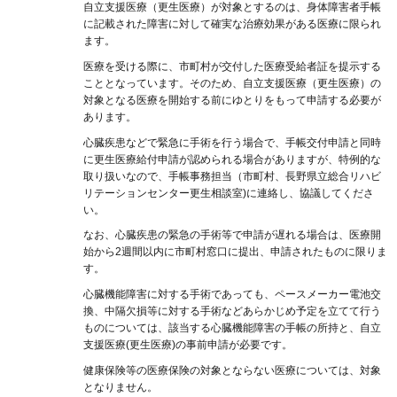
自立支援医療（更生医療）が対象とするのは、身体障害者手帳
に記載された障害に対して確実な治療効果がある医療に限られ
ます。
医療を受ける際に、市町村が交付した医療受給者証を提示する
こととなっています。そのため、自立支援医療（更生医療）の
対象となる医療を開始する前にゆとりをもって申請する必要が
あります。
心臓疾患などで緊急に手術を行う場合で、手帳交付申請と同時
に更生医療給付申請が認められる場合がありますが、特例的な
取り扱いなので、手帳事務担当（市町村、長野県立総合リハビ
リテーションセンター更生相談室)に連絡し、協議してくださ
い。
なお、心臓疾患の緊急の手術等で申請が遅れる場合は、医療開
始から2週間以内に市町村窓口に提出、申請されたものに限りま
す。
心臓機能障害に対する手術であっても、ペースメーカー電池交
換、中隔欠損等に対する手術などあらかじめ予定を立てて行う
ものについては、該当する心臓機能障害の手帳の所持と、自立
支援医療(更生医療)の事前申請が必要です。
健康保険等の医療保険の対象とならない医療については、対象
となりません。