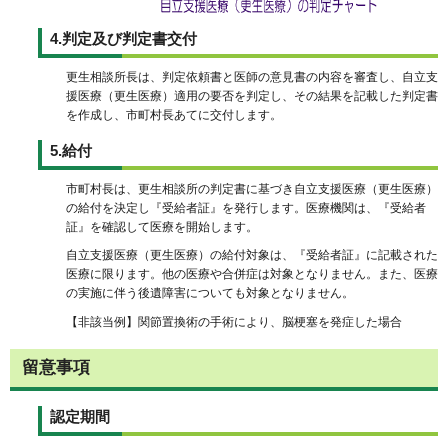
4.判定及び判定書交付
更生相談所長は、判定依頼書と医師の意見書の内容を審査し、自立支
援医療（更生医療）適用の要否を判定し、その結果を記載した判定書
を作成し、市町村長あてに交付します。
5.給付
市町村長は、更生相談所の判定書に基づき自立支援医療（更生医療）
の給付を決定し『受給者証』を発行します。医療機関は、『受給者
証』を確認して医療を開始します。
自立支援医療（更生医療）の給付対象は、『受給者証』に記載された
医療に限ります。他の医療や合併症は対象となりません。また、医療
の実施に伴う後遺障害についても対象となりません。
【非該当例】関節置換術の手術により、脳梗塞を発症した場合
留意事項
認定期間