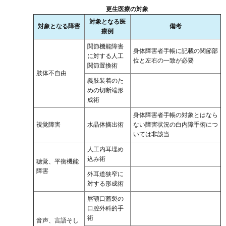
更生医療の対象
対象となる医
対象となる障害
備考
療例
関節機能障害
身体障害者手帳に記載の関節部
に対する人工
位と左右の一致が必要
関節置換術
肢体不自由
義肢装着のた
めの切断端形
成術
身体障害者手帳の対象とはなら
視覚障害
水晶体摘出術
ない障害状況の白内障手術につ
いては非該当
人工内耳埋め
込み術
聴覚、平衡機能
障害
外耳道狭窄に
対する形成術
唇顎口蓋裂の
口腔外科的手
術
音声、言語そし