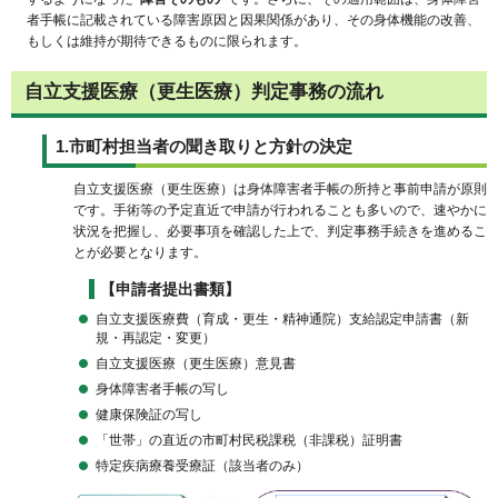
者手帳に記載されている障害原因と因果関係があり、その身体機能の改善、
もしくは維持が期待できるものに限られます。
自立支援医療（更生医療）判定事務の流れ
1.市町村担当者の聞き取りと方針の決定
自立支援医療（更生医療）は身体障害者手帳の所持と事前申請が原則
です。手術等の予定直近で申請が行われることも多いので、速やかに
状況を把握し、必要事項を確認した上で、判定事務手続きを進めるこ
とが必要となります。
【申請者提出書類】
自立支援医療費（育成・更生・精神通院）支給認定申請書（新
規・再認定・変更）
自立支援医療（更生医療）意見書
身体障害者手帳の写し
健康保険証の写し
「世帯」の直近の市町村民税課税（非課税）証明書
特定疾病療養受療証（該当者のみ）