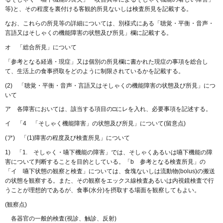
等)と、その程度を裏付ける客観的所見ないしは検査所見を記載する。
なお、これらの所見等の詳細については、別様式にある「聴覚・平衡・音声・
言語又はそしゃくの機能障害の状態及び所見」欄に記載する。
オ 「総合所見」について
「参考となる経過・現症」又は個別の所見欄に書かれた現症の事項を総合し
て、生活上の食事摂取をどのように制限されているかを記載する。
(2) 「聴覚・平衡・音声・言語又はそしゃくの機能障害の状態及び所見」につ
いて
ア 各障害においては、該当する項目の□にレを入れ、必要事項を記述する。
イ 「4 「そしゃく機能障害」の状態及び所見」について(留意点)
(ア) 「(1)障害の程度及び検査所見」について
1) 「1. そしゃく・嚥下機能の障害」では、そしゃくあるいは嚥下機能の障
害について判断することを目的としている。「b 参考となる検査所見」の
「イ 嚥下状態の観察と検査」については、食塊ないしは流動物(bolus)の搬送
の状態を観察する。また、その観察をエックス線検査あるいは内視鏡検査で行
うことが理想的であるが、食事(水分)を摂取する場面を観察してもよい。
(観察点)
各器官の一般的検査(視診、触診、反射)