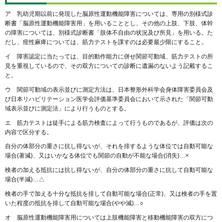
ア 乳幼児期以前に発現した脳原性運動機能障害については、専用の別様式診
断書「脳原性運動機能障害用」を用いることとし、その他の上肢、下肢、体幹
の障害については、別様式診断書「肢体不自由の状況及び所見」を用いる。た
だし、痙性麻痺については、筋力テストを課すのは必要最少限にすること。
イ 障害認定に当たっては、目的動作能力に併せ関節可動域、筋力テストの所
見を重視しているので、その双方についての診断に遺漏のないよう記載するこ
と。
ウ 関節可動域の表示並びに測定方法は、日本整形外科学会身体障害委員会及
び日本リハビリテーション医学会評価基準委員会において示された「関節可動
域表示並びに測定法」により行うものとする。
エ 筋力テストは徒手による筋力検査によって行うものであるが、評価は次の
内容で区分する。
自分の体部分の重さに抗し得ないが、それを排するような体位では自動可能な
場合(著減)、又はいかなる体位でも関節の自動が不能な場合(消失)…×
検者の加える抵抗には抗し得ないが、自分の体部分の重さに抗して自動可能な
場合(半減)…△
検者の手で加える十分な抵抗を排して自動可能な場合(正常)、又は検者の手を置
いた程度の抵抗を排して自動可能な場合(やや減)…○
オ 脳原性運動機能障害用については上肢機能障害と移動機能障害の双方につ