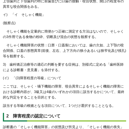
上顎歯列と下顎歯列の特に前歯並びに臼歯の接触・咬合状態、開口の程度等の
異常な咬合関係をみる。
イ) 「イ そしゃく機能」
(観察点)
そしゃく機能を定量的に簡便かつ正確に測定する方法はないので、そしゃく
の3作用である食物の粉砕、切断及び混合の状態を観察する。
そしゃく機能障害の状態：口唇・口蓋裂においては、歯の欠如、上下顎の咬
合関係、口蓋の形態異常(前後、左右、上下方向の狭小あるいは狭窄化及び残孔)
等を観察する。
3) 歯科矯正治療等の適応の判断を要する症例は、別様式に定める「歯科医師
による診断書・意見書」を添付する。
(イ) 「(3)障害程度の等級」について
ここでは、そしゃく・嚥下機能の障害、咬合異常によるそしゃく機能の障害に
おける診断内容が、3級又は4級のいずれかの項目に該当するかについて、最終
的な判定をすることを目的とする。
該当する等級の根拠となる項目について、1つだけ選択することとなる。
2 障害程度の認定について
診断書の「そしゃく機能障害」の状態及び所見より、「そしゃく機能の喪失」