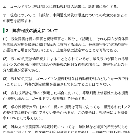
エ ゴールドマン型視野計又は自動視野計の結果は、診断書に添付する。
オ 現症については、前眼部、中間透光体及び眼底についての病変の有無とそ
の状態を記載する。
2 障害程度の認定について
(1) 視覚障害は視力障害と視野障害とに区分して認定し、それら両方が身体障
害者障害程度等級表に掲げる障害に該当する場合は、身体障害認定基準の障害
が重複する場合の取扱いにより、上位等級に認定することが可能である。
(2) 視力の判定は矯正視力によることとされているが、最良視力が得られる矯
正レンズの装用が困難な場合や両眼視の困難な複視の場合は、障害認定上の十
分な配慮が必要である。
(3) 視野の判定は、ゴールドマン型視野計又は自動視野計のどちらか一方で行
うこととし、両者の測定結果を混在させて判定することはできない。
(4) 自動視野計を用いて測定した場合において、等級判定上信頼性のある測定
が困難な場合は、ゴールドマン型視野計で評価する。
(5) 求心性視野狭窄において、視力の測定は可能であっても、指定された1.／2
の視標では視野が測定できない場合があるが、この場合は、視能率による損失
率100％として取り扱う。
(6) 乳幼児の視覚障害の認定時期については、無眼球など器質的所見が明らか
な事例は別として、医学的に判定が可能となる年齢は、一般的には概ね満3歳時