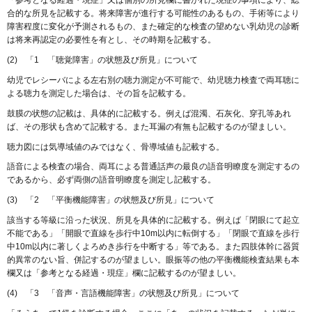
「参考となる経過・現症」又は個別の所見欄に書かれた現症の事項により、総
合的な所見を記載する。将来障害が進行する可能性のあるもの、手術等により
障害程度に変化が予測されるもの、また確定的な検査の望めない乳幼児の診断
は将来再認定の必要性を有とし、その時期を記載する。
(2) 「1 「聴覚障害」の状態及び所見」について
幼児でレシーバによる左右別の聴力測定が不可能で、幼児聴力検査で両耳聴に
よる聴力を測定した場合は、その旨を記載する。
鼓膜の状態の記載は、具体的に記載する。例えば混濁、石灰化、穿孔等あれ
ば、その形状も含めて記載する。また耳漏の有無も記載するのが望ましい。
聴力図には気導域値のみではなく、骨導域値も記載する。
語音による検査の場合、両耳による普通話声の最良の語音明瞭度を測定するの
であるから、必ず両側の語音明瞭度を測定し記載する。
(3) 「2 「平衡機能障害」の状態及び所見」について
該当する等級に沿った状況、所見を具体的に記載する。例えば「閉眼にて起立
不能である」「開眼で直線を歩行中10m以内に転倒する」「閉眼で直線を歩行
中10m以内に著しくよろめき歩行を中断する」等である。また四肢体幹に器質
的異常のない旨、併記するのが望ましい。眼振等の他の平衡機能検査結果も本
欄又は「参考となる経過・現症」欄に記載するのが望ましい。
(4) 「3 「音声・言語機能障害」の状態及び所見」について