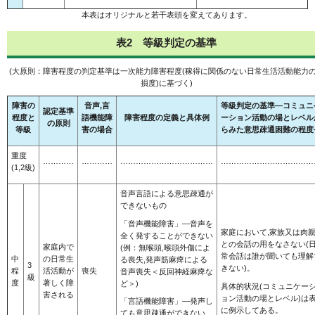
本表はオリジナルと若干表頭を変えてあります。
表2 等級判定の基準
(大原則：障害程度の判定基準は一次能力障害程度(稼得に関係のない日常生活活動能力
損度)に基づく)
障害の
音声,言
等級判定の基準―コミュニ
認定基準
程度と
語機能障
障害程度の定義と具体例
ーション活動の場とレベル
の原則
等級
害の場合
らみた意思疎通困難の程度
重度
…………
…………
………………………………
………………………………
(1,2級)
音声言語による意思疎通が
できないもの
「音声機能障害」―音声を
家庭において,家族又は肉
全く発することができない
との会話の用をなさない(
家庭内で
(例：無喉頭,喉頭外傷によ
常会話は誰が聞いても理解
中
の日常生
る喪失,発声筋麻痺による
3
きない)。
程
活活動が
喪失
音声喪失＜反回神経麻痺な
級
度
著しく障
ど＞)
具体的状況(コミュニケー
害される
ョン活動の場とレベル)は表
「言語機能障害」―発声し
に例示してある。
ても意思疎通ができない