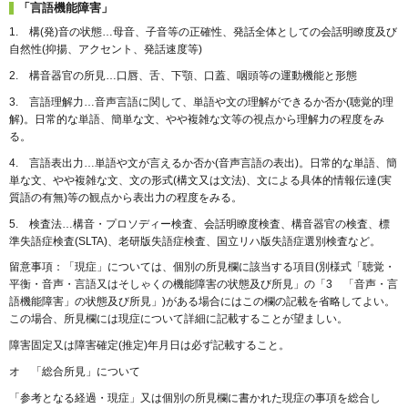
「言語機能障害」
1. 構(発)音の状態…母音、子音等の正確性、発話全体としての会話明瞭度及び
自然性(抑揚、アクセント、発話速度等)
2. 構音器官の所見…口唇、舌、下顎、口蓋、咽頭等の運動機能と形態
3. 言語理解力…音声言語に関して、単語や文の理解ができるか否か(聴覚的理
解)。日常的な単語、簡単な文、やや複雑な文等の視点から理解力の程度をみ
る。
4. 言語表出力…単語や文が言えるか否か(音声言語の表出)。日常的な単語、簡
単な文、やや複雑な文、文の形式(構文又は文法)、文による具体的情報伝達(実
質語の有無)等の観点から表出力の程度をみる。
5. 検査法…構音・プロソディー検査、会話明瞭度検査、構音器官の検査、標
準失語症検査(SLTA)、老研版失語症検査、国立リハ版失語症選別検査など。
留意事項：「現症」については、個別の所見欄に該当する項目(別様式「聴覚・
平衡・音声・言語又はそしゃくの機能障害の状態及び所見」の「3 「音声・言
語機能障害」の状態及び所見」)がある場合にはこの欄の記載を省略してよい。
この場合、所見欄には現症について詳細に記載することが望ましい。
障害固定又は障害確定(推定)年月日は必ず記載すること。
オ 「総合所見」について
「参考となる経過・現症」又は個別の所見欄に書かれた現症の事項を総合し