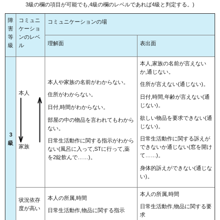
3級の欄の項目が可能でも,4級の欄のレベルであれば4級と判定する。)
障
コミュニ
コミュニケーションの場
害
ケーショ
等
ンのレベ
理解面
表出面
級
ル
本人,家族の名前が言えない
か,通じない。
本人や家族の名前がわからない。
住所が言えない(通じない)。
本人
住所がわからない。
日付,時間,年齢が言えない(通
じない)。
日付,時間がわからない。
欲しい物品を要求できない(通
部屋の中の物品を言われてもわから
じない)。
ない。
3
日常生活動作に関する訴えが
日常生活動作に関する指示がわから
級
家族
できないか通じない(窓を開け
ない(風呂に入って,STに行って,薬
て……)。
を2錠飲んで……)。
身体的訴えができない(通じな
い)。
本人の所属,時間
本人の所属,時間
状況依存
日常生活動作,物品に関する要
度が高い
日常生活動作,物品に関する指示
求