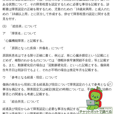
ある状態について、その障害程度を認定するために必要な事項を記載する。診
断書は障害認定の正確を期するため、児童のための「18歳未満用」と成人のた
めの「18歳以上用」とに区分して作成する。併せて障害程度の認定に関する意
見を付す。
(1) 「総括表」について
ア 「障害名」について
「心臓機能障害」と記載する。
イ 「原因となった疾病・外傷名」について
原因疾患名はできる限り正確に書く。例えば、単に心臓弁膜症という記載にと
どめず、種類のわかるものについては「僧帽弁狭窄兼閉鎖不全症」等と記載す
る。また、動脈硬化症の場合は「冠動脈硬化症」といった記載とする。傷病発
生年月日は初診日でもよく、それが不明の場合は推定年月を記載する。
ウ 「参考となる経過・現症」について
傷病の発生から現状に至る経過及び現症について障害認定のうえで参考となる
事項を摘記する。障害固定又は確定(推定)の時期については、手術を含む治療の
要否との関連をも考慮し記載する。
エ 「総合所見」について
経過及び現症からみて障害認定に必要な事項を摘記する。乳幼児期における診
断又は手術等により障害程度に変化の予測される場合は、将来再認定の時期等