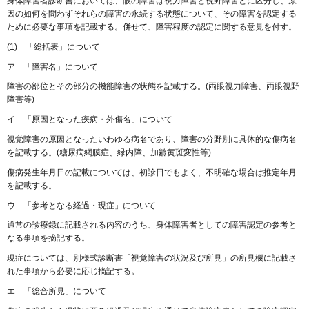
身体障害者診断書においては、眼の障害は視力障害と視野障害とに区分し、原
因の如何を問わずそれらの障害の永続する状態について、その障害を認定する
ために必要な事項を記載する。併せて、障害程度の認定に関する意見を付す。
(1) 「総括表」について
ア 「障害名」について
障害の部位とその部分の機能障害の状態を記載する。(両眼視力障害、両眼視野
障害等)
イ 「原因となった疾病・外傷名」について
視覚障害の原因となったいわゆる病名であり、障害の分野別に具体的な傷病名
を記載する。(糖尿病網膜症、緑内障、加齢黄斑変性等)
傷病発生年月日の記載については、初診日でもよく、不明確な場合は推定年月
を記載する。
ウ 「参考となる経過・現症」について
通常の診療録に記載される内容のうち、身体障害者としての障害認定の参考と
なる事項を摘記する。
現症については、別様式診断書「視覚障害の状況及び所見」の所見欄に記載さ
れた事項から必要に応じ摘記する。
エ 「総合所見」について