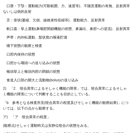
口唇・下顎：運動能力(可動範囲、力、速度等)、不随意運動の有無、反射異常
ないしは病的反射
舌：形状(萎縮、欠損、線維束性収縮等)、運動能力、反射異常
軟口蓋：挙上運動(鼻咽腔閉鎖機能の状態、鼻漏出、鼻腔への逆流)、反射異常
声帯：内外転運動、梨状窩の唾液貯溜
嚥下状態の観察と検査
口腔内保持の状態
口腔から咽頭への送り込みの状態
喉頭挙上と喉頭内腔の閉鎖の状態
食道入口部の開大と流動物(bolus)の送り込み
2) 「2. 咬合異常によるそしゃく機能の障害」では、咬合異常によるそしゃ
く機能の障害について判断することを目的としている。
「b 参考となる検査所見(咬合異常の程度及びそしゃく機能の観察結果)」につ
いては、以下の点から観察する。
ア) 「ア 咬合異常の程度」
(観察点)そしゃく運動時又は安静位咬合の状態をみる。