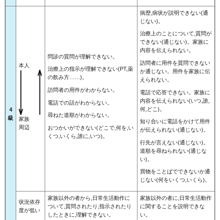
病歴,病状が説明できない(通
じない)。
治療上のことについて,質問が
できない(通じない)。家族に
内容を伝えられない。
問診の質問が理解できない。
訪問者に用件を質問できない
本人
治療上の指示が理解できない(PT,薬
か通じない。用件を家族に伝
の飲み方……)。
えられない。
訪問者の用件がわからない。
電話で応答できない。家族に
内容を伝えられない(いつ,誰,
電話での話がわからない。
何,どこ)。
4
尋ねた道順がわからない。
級
家族
知り合いに電話をかけて用件
周辺
おつかいができない(どこで,何を,い
が伝えられない(通じない)。
くつ,いくら,誰に,いつ)。
行先が言えない(通じない)。
道順を尋ねられない(通じな
い)。
買物をことばでできないか通
じない(何をいくつ,いくら)。
家族以外の者から,日常生活動作に
家族以外の者に,日常生活動作
状況依存
ついて,質問されたり,指示されたり
に関することを説明できな
度が低い
したときに,理解できない。
い。