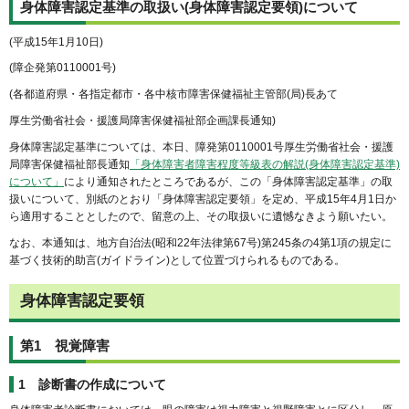
身体障害認定基準の取扱い(身体障害認定要領)について
(平成15年1月10日)
(障企発第0110001号)
(各都道府県・各指定都市・各中核市障害保健福祉主管部(局)長あて
厚生労働省社会・援護局障害保健福祉部企画課長通知)
身体障害認定基準については、本日、障発第0110001号厚生労働省社会・援護
局障害保健福祉部長通知
「身体障害者障害程度等級表の解説(身体障害認定基準)
について」
により通知されたところであるが、この「身体障害認定基準」の取
扱いについて、別紙のとおり「身体障害認定要領」を定め、平成15年4月1日か
ら適用することとしたので、留意の上、その取扱いに遺憾なきよう願いたい。
なお、本通知は、地方自治法(昭和22年法律第67号)第245条の4第1項の規定に
基づく技術的助言(ガイドライン)として位置づけられるものである。
身体障害認定要領
第1 視覚障害
1 診断書の作成について