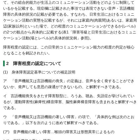
て、その総合的能力が生活上のコミュニケーション活動をどのように制限して
いるかを記載する。現症欄に記載された事項では表現できない音声・言語機能
障害の具体的状況の記載が必要である。すなわち、日常生活におけるコミュニ
ケーション活動の実態を記載するが、それには家庭内(肉親間)あるいは、家庭周
辺(家族以外)といった場で、どの程度のコミュニケーションができるか(レベル)
の2つの観点から具体的に記載する(表1「障害等級と日常生活におけるコミュニ
ケーション活動(場とレベル)の具体的状況例」参照)。
障害程度の認定には、この日常的コミュニケーション能力の程度の判定が核心
となることを銘記されたい。
2 障害程度の認定について
(1) 身体障害認定基準についての補足説明
ア 「音声機能又は言語機能の喪失」の定義は、音声を全く発することができ
ないか、発声しても意思の疎通ができないもの、と解釈すべきである。
イ 言語機能喪失をきたす障害類型に、ろうあ、聴あ、失語症が挙げられてい
るが、運動障害性(麻痺性)構音障害、脳性麻痺構音障害も含まれると解釈すべき
である。
ウ 「音声機能又は言語機能の著しい障害」の項で、「具体的な例は次のとお
りである。」以下を次のように改めて解釈すべきである。
(ア) 音声機能の著しい障害…喉頭の障害又は形態異常によるもの