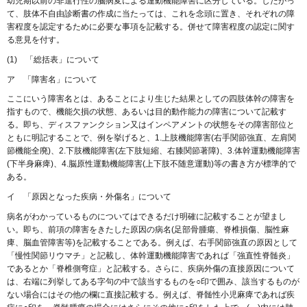
幼児期以前の非進行性の脳病変による運動機能障害に区分している。したがっ
て、肢体不自由診断書の作成に当たっては、これを念頭に置き、それぞれの障
害程度を認定するために必要な事項を記載する。併せて障害程度の認定に関す
る意見を付す。
(1) 「総括表」について
ア 「障害名」について
ここにいう障害名とは、あることにより生じた結果としての四肢体幹の障害を
指すもので、機能欠損の状態、あるいは目的動作能力の障害について記載す
る。即ち、ディスファンクション又はインペアメントの状態をその障害部位と
ともに明記することで、例を挙げると、1.上肢機能障害(右手関節強直、左肩関
節機能全廃)、2.下肢機能障害(左下肢短縮、右膝関節著障)、3.体幹運動機能障害
(下半身麻痺)、4.脳原性運動機能障害(上下肢不随意運動)等の書き方が標準的で
ある。
イ 「原因となった疾病・外傷名」について
病名がわかっているものについてはできるだけ明確に記載することが望まし
い。即ち、前項の障害をきたした原因の病名(足部骨腫瘍、脊椎損傷、脳性麻
痺、脳血管障害等)を記載することである。例えば、右手関節強直の原因として
「慢性関節リウマチ」と記載し、体幹運動機能障害であれば「強直性脊髄炎」
であるとか「脊椎側弯症」と記載する。さらに、疾病外傷の直接原因について
は、右端に列挙してある字句の中で該当するものを○印で囲み、該当するものが
ない場合にはその他の欄に直接記載する。例えば、脊髄性小児麻痺であれば疾