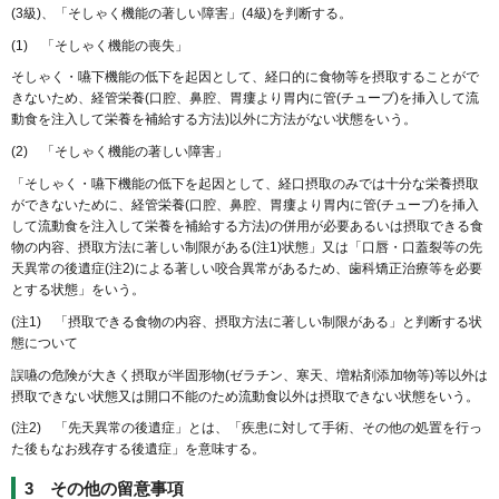
(3級)、「そしゃく機能の著しい障害」(4級)を判断する。
(1) 「そしゃく機能の喪失」
そしゃく・嚥下機能の低下を起因として、経口的に食物等を摂取することがで
きないため、経管栄養(口腔、鼻腔、胃瘻より胃内に管(チューブ)を挿入して流
動食を注入して栄養を補給する方法)以外に方法がない状態をいう。
(2) 「そしゃく機能の著しい障害」
「そしゃく・嚥下機能の低下を起因として、経口摂取のみでは十分な栄養摂取
ができないために、経管栄養(口腔、鼻腔、胃瘻より胃内に管(チューブ)を挿入
して流動食を注入して栄養を補給する方法)の併用が必要あるいは摂取できる食
物の内容、摂取方法に著しい制限がある(注1)状態」又は「口唇・口蓋裂等の先
天異常の後遺症(注2)による著しい咬合異常があるため、歯科矯正治療等を必要
とする状態」をいう。
(注1) 「摂取できる食物の内容、摂取方法に著しい制限がある」と判断する状
態について
誤嚥の危険が大きく摂取が半固形物(ゼラチン、寒天、増粘剤添加物等)等以外は
摂取できない状態又は開口不能のため流動食以外は摂取できない状態をいう。
(注2) 「先天異常の後遺症」とは、「疾患に対して手術、その他の処置を行っ
た後もなお残存する後遺症」を意味する。
3 その他の留意事項