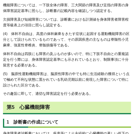
機能障害については、一下肢全体の障害、三大関節の障害及び足指の障害の身
体障害認定基準に照らし、診断書の記載内容を確認しつつ認定する。
欠損障害及び短縮障害については、診断書における計測値を身体障害者障害程
度等級表上の項目に照らし認定する。
(4) 体幹不自由は、高度の体幹麻痺をきたす症状に起因する運動機能障害の区
分として設けられているものであって、その原因疾患の主なものは脊髄性小児
麻痺、強直性脊椎炎、脊髄損傷等である。
体幹不自由は四肢にも障害の及ぶものが多いので、特に下肢不自由との重複認
定を行う際には、身体障害認定基準にも示されているとおり、制限事項に十分
留意する必要がある。
(5) 脳原性運動機能障害は、脳原性障害の中でも特に生活経験の獲得という点
で極めて不利な状態に置かれている乳幼児期以前に発現した障害について特に
設けられた区分である。
その趣旨に即して、適切な障害認定を行う必要がある。
第5 心臓機能障害
1 診断書の作成について
身体障害者診断書においては、疾患等により永続的に心臓機能の著しい低下の