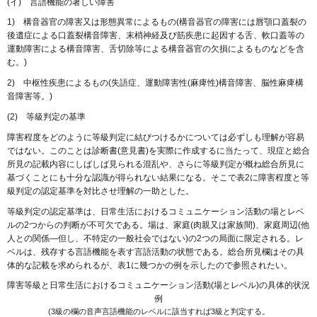
(イ) 言語機能の著しい障害
1) 構音器官の障害又は形態異常によるもの(構音器官の障害には唇顎口蓋裂の
後遺症による口蓋裂構音障害、末梢神経及び筋疾患に起因する舌、軟口蓋等の
運動障害による構音障害、舌切除等による構音器官の欠損によるものなどを含
む。)
2) 中枢性疾患によるもの(失語症、運動障害性(麻痺性)構音障害、脳性麻痺構
音障害等。)
(2) 等級判定の基準
障害程度をどのように等級判定に結びつけるかについては必ずしも理解が容易
ではない。このことは診断書(意見書)を実際に作成するに当たって、現症と総合
所見の記載内容にしばしば見られる混乱や、さらに等級判定が概ね総合所見に
基づくことにも十分な認識が得られない結果になる。そこで表2に障害程度と等
級判定の認定基準を対比させ理解の一助とした。
等級判定の認定基準は、日常生活におけるコミュニケーション活動の場とレベ
ルの2つからの判断が不可欠である。場は、家庭(肉親又は家族間)、家庭周辺(他
人との関係―但し、不特定の一般社会ではない)の2つの局面に限定される。レ
ベルは、残存する言語機能を表す言語活動の状態である。総合所見欄はその具
体的な記載を求められるが、表1に幾つかの例を示したので参照されたい。
障害等級と日常生活におけるコミュニケーション活動(場とレベル)の具体的状況
例
(3級の欄の音声言語機能のレベルに該当すれば3級と判定する。