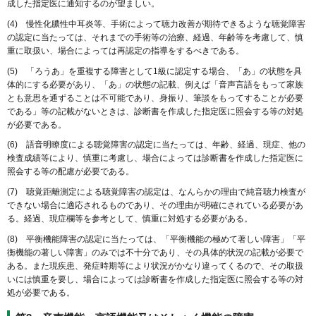
成した指定医に通知するのが望ましい。
(4) 慢性化膿性中耳炎等、手術によって聴力改善が期待できるような聴覚障害
の認定に当たっては、それまでの手術等の治療、経過、年齢等を考慮して、慎
重に取扱い、場合によっては再認定の指導をするべきである。
(5) 「ろうあ」を重複する障害として1級に認定する場合、「あ」の状態を具
体的にする必要があり、「あ」の状態の記載、例えば「音声言語をもって家族
とも意思を通ずることは不可能であり、身振り、筆談をもってすることが必要
である」等の記載がないときは、診断書を作成した指定医に照会する等の対処
が必要である。
(6) 語音明瞭度による聴覚障害の認定に当たっては、年齢、経過、現症、他の
検査成績等により、慎重に考慮し、場合によっては診断書を作成した指定医に
照会する等の配慮が必要である。
(7) 聴覚距離測定による聴覚障害の認定は、なんらかの理由で純音聴力検査が
できない場合に適応されるものであり、その理由が明確にされている必要があ
る。経過、現症欄等を参考として、慎重に対処する必要がある。
(8) 平衡機能障害の認定に当たっては、「平衡機能の極めて著しい障害」「平
衡機能の著しい障害」のみでは不十分であり、その具体的状況の記載が必要で
ある。また現疾患、発症時期等により状況がかなり違ってくるので、その取扱
いには慎重を要し、場合によっては診断書を作成した指定医に照会する等の対
処が必要である。