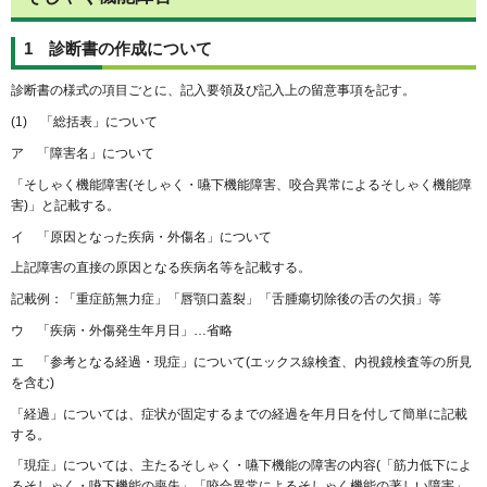
1 診断書の作成について
診断書の様式の項目ごとに、記入要領及び記入上の留意事項を記す。
(1) 「総括表」について
ア 「障害名」について
「そしゃく機能障害(そしゃく・嚥下機能障害、咬合異常によるそしゃく機能障
害)」と記載する。
イ 「原因となった疾病・外傷名」について
上記障害の直接の原因となる疾病名等を記載する。
記載例：「重症筋無力症」「唇顎口蓋裂」「舌腫瘍切除後の舌の欠損」等
ウ 「疾病・外傷発生年月日」…省略
エ 「参考となる経過・現症」について(エックス線検査、内視鏡検査等の所見
を含む)
「経過」については、症状が固定するまでの経過を年月日を付して簡単に記載
する。
「現症」については、主たるそしゃく・嚥下機能の障害の内容(「筋力低下によ
るそしゃく・嚥下機能の喪失」「咬合異常によるそしゃく機能の著しい障害」