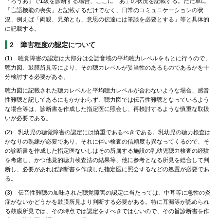
「ろうあ」で1級を診断する場合、ここに「あ」の状況を記載する。ただ単に
「言語機能の喪失」と記載するだけでなく、日常のコミュニケーションの状
況、例えば「両親、兄弟とも、意思の伝達には筆談を必要とする」等と具体的
に記載する。
2 障害程度の認定について
(1) 聴覚障害の認定は大部分は会話音域の平均聴力レベルをもとに行うので、
聴力図、鼓膜所見等により、その聴力レベルが妥当性のあるものであるかを十
分検討する必要がある。
聴力図に記載された聴力レベルと平均聴力レベルが合わないような場合、感音
性難聴と記してあるにもかかわらず、聴力図では伝音性難聴となっているよう
な場合等は、診断書を作成した指定医に照会し、再検討するような慎重な取扱
いが必要である。
(2) 乳幼児の聴覚障害の認定には慎重であるべきである。乳幼児の聴力検査は
かなりの熟練が必要であり、それに伴い検査の信頼度も異なってくるので、そ
の診断書を作成した指定医ないしはその所属する施設の乳幼児聴力検査の経験
を考慮し、かつ他覚的聴力検査法の結果等、他に参考となる所見を総合して判
断し、必要があれば診断書を作成した指定医に照会するなどの処置が必要であ
る。
(3) 伝音性難聴の加味された聴覚障害の認定に当たっては、中耳等に急性の炎
症がないかどうかを鼓膜所見より判断する必要がある。特に耳漏等が認められ
る鼓膜所見では、その時点では認定をすべきではないので、その旨診断書を作