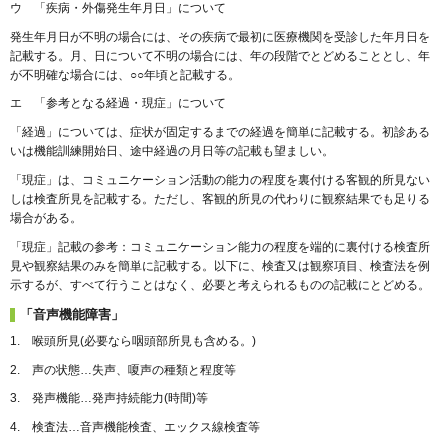
ウ 「疾病・外傷発生年月日」について
発生年月日が不明の場合には、その疾病で最初に医療機関を受診した年月日を
記載する。月、日について不明の場合には、年の段階でとどめることとし、年
が不明確な場合には、○○年頃と記載する。
エ 「参考となる経過・現症」について
「経過」については、症状が固定するまでの経過を簡単に記載する。初診ある
いは機能訓練開始日、途中経過の月日等の記載も望ましい。
「現症」は、コミュニケーション活動の能力の程度を裏付ける客観的所見ない
しは検査所見を記載する。ただし、客観的所見の代わりに観察結果でも足りる
場合がある。
「現症」記載の参考：コミュニケーション能力の程度を端的に裏付ける検査所
見や観察結果のみを簡単に記載する。以下に、検査又は観察項目、検査法を例
示するが、すべて行うことはなく、必要と考えられるものの記載にとどめる。
「音声機能障害」
1. 喉頭所見(必要なら咽頭部所見も含める。)
2. 声の状態…失声、嗄声の種類と程度等
3. 発声機能…発声持続能力(時間)等
4. 検査法…音声機能検査、エックス線検査等