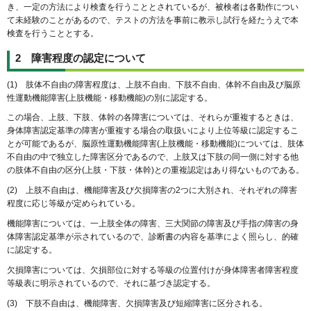
き、一定の方法により検査を行うこととされているが、被検者は各動作につい
て未経験のことがあるので、テストの方法を事前に教示し試行を経たうえで本
検査を行うこととする。
2 障害程度の認定について
(1) 肢体不自由の障害程度は、上肢不自由、下肢不自由、体幹不自由及び脳原
性運動機能障害(上肢機能・移動機能)の別に認定する。
この場合、上肢、下肢、体幹の各障害については、それらが重複するときは、
身体障害認定基準の障害が重複する場合の取扱いにより上位等級に認定するこ
とが可能であるが、脳原性運動機能障害(上肢機能・移動機能)については、肢体
不自由の中で独立した障害区分であるので、上肢又は下肢の同一側に対する他
の肢体不自由の区分(上肢・下肢・体幹)との重複認定はあり得ないものである。
(2) 上肢不自由は、機能障害及び欠損障害の2つに大別され、それぞれの障害
程度に応じ等級が定められている。
機能障害については、一上肢全体の障害、三大関節の障害及び手指の障害の身
体障害認定基準が示されているので、診断書の内容を基準によく照らし、的確
に認定する。
欠損障害については、欠損部位に対する等級の位置付けが身体障害者障害程度
等級表に明示されているので、それに基づき認定する。
(3) 下肢不自由は、機能障害、欠損障害及び短縮障害に区分される。