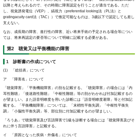
以降と考えられるので、その時期に障害認定を行うことが適当である。ただ
し、視覚誘発電位（VEP）、縞視力（preferential looking法（PL法）と
gratingacuity card法（TAC））で推定可能なものは、3歳以下で認定しても差し
支えない。
なお、成長期の障害、進行性の障害、近い将来手術の予定される場合等につい
ては、将来再認定の要否等について明確に記載する必要がある。
第2 聴覚又は平衡機能の障害
1 診断書の作成について
(1) 「総括表」について
ア 「障害名」について
「聴覚障害」「平衡機能障害」の別を記載する。「聴覚障害」の場合には「内
耳性難聴」「後迷路性難聴」「中枢性難聴」等の別がわかれば付加記載するの
が望ましい。また語音明瞭度を用いた診断には「語音明瞭度著障」等と付加記
載する。「平衡機能障害」については、「末梢性平衡失調」「中枢性平衡失
調」「小脳性平衡失調」等、部位別に付加記載するのが望ましい。
「ろうあ」で聴覚障害及び言語障害で1級を診断する場合には「聴覚障害及びそ
れに伴う言語障害」と記載する。
イ 「原因となった疾病・外傷名」について