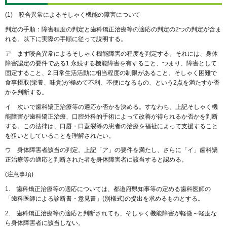
(1) 咬合異常によるそしゃく機能の障害について
判定の手順：障害程度の判定と歯科矯正治療等の適応の判定の2つの判定が含ま
れる。以下に実際の手順に従って説明する。
ア まず咬合異常によるそしゃく機能障害の程度を判定する。それには、身体
障害認定の要件である1.永続する機能障害を有すること、つまり、障害として
固定すること、2.日常生活活動に相当程度の制限があること、そしゃく困難で
食事摂取(栄養、味覚)が極めて不利、不便になるもの、という2点を満たすか否
かを判断する。
イ 次いで歯科矯正治療等の適応か否かを決める。すなわち、上記そしゃく機
能障害が歯科矯正治療、口腔外科的手術によって改善が得られるか否かを判断
する。この法律は、口唇・口蓋裂等の患者の治療を福祉によって支援すること
を狙いとしていることを理解されたい。
ウ 身体障害者該当の判定。上記「ア」の要件を満たし、さらに「イ」歯科矯
正治療等の適応と判断された者を身体障害者に該当すると認める。
(注意事項)
1. 歯科矯正治療等の適応については、都道府県知事等の定める歯科医師の
「歯科医師による診断書・意見書」(別様式)の提出を求めるものとする。
2. 歯科矯正治療等の適応と判断されても、そしゃく機能障害が軽微～軽度な
ら身体障害者に該当しない。