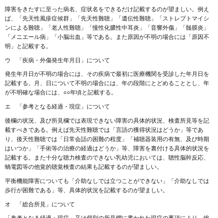
障害をきたすに至った病名、症状名をできるだけ記載するのが望ましい。例え
ば、「先天性風疹症候群」「先天性難聴」「遺伝性難聴」「ストレプトマイシ
ンによる難聴」「老人性難聴」「慢性化膿性中耳炎」「音響外傷」「髄膜炎」
「メニエール病」「小脳出血」等である。また原因が不明の場合には「原因不
明」と記載する。
ウ 「疾病・外傷発生年月日」について
発生年月日が不明の場合には、その疾病で最初に医療機関を受診した年月日を
記載する。月、日について不明の場合には、年の段階にとどめることとし、年
が不明確な場合には、○○年頃と記載する。
エ 「参考となる経過・現症」について
後欄の状況、及び所見欄では表現できない障害の具体的状況、検査所見等を記
載すべきである。例えば先天性難聴では「言語の獲得状況はどうか」等であ
り、後天性難聴では「日常会話の困難の程度」「補聴器装用の有無、及び時期
はいつか」「手術等の治療の経過はどうか」等、障害を裏付ける具体的状況を
記載する。また十分な聴力検査のできない乳幼児においては、聴性脳幹反応、
蝸電図等の他覚的聴覚検査の結果も記載するのが望ましい。
平衡機能障害についても「介助なしでは立つことができない」「介助なしでは
歩行が困難である」等、具体的状況を記載するのが望ましい。
オ 「総合所見」について