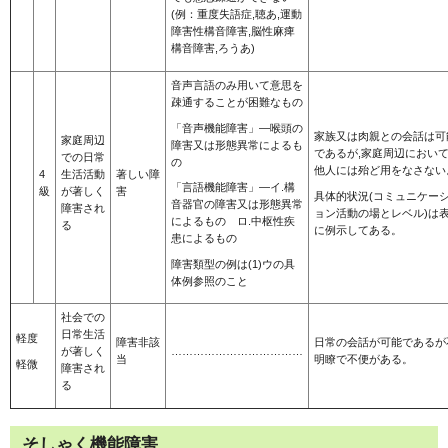
(例：重度失語症,聴あ,運動
障害性構音障害,脳性麻痺
構音障害,ろうあ)
音声言語のみ用いて意思を
疎通することが困難なもの
「音声機能障害」―喉頭の
家族又は肉親との会話は可
家庭周辺
障害又は形態異常によるも
であるが,家庭周辺におい
での日常
の
他人には殆ど用をなさない
4
生活活動
著しい障
「言語機能障害」―イ.構
級
が著しく
害
具体的状況(コミュニケー
音器官の障害又は形態異常
障害され
ョン活動の場とレベル)は表
によるもの ロ.中枢性疾
る
に例示してある。
患によるもの
障害類型の例は(1)ウの具
体例参照のこと
社会での
日常生活
軽度
障害非該
日常の会話が可能であるが
が著しく
………………………………
当
明瞭で不便がある。
軽微
障害され
る
そしゃく機能障害