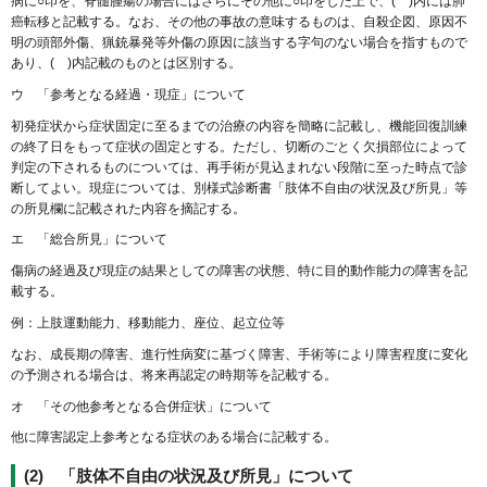
病に○印を、脊髄腫瘍の場合にはさらにその他に○印をした上で、( )内には肺
癌転移と記載する。なお、その他の事故の意味するものは、自殺企図、原因不
明の頭部外傷、猟銃暴発等外傷の原因に該当する字句のない場合を指すもので
あり、( )内記載のものとは区別する。
ウ 「参考となる経過・現症」について
初発症状から症状固定に至るまでの治療の内容を簡略に記載し、機能回復訓練
の終了日をもって症状の固定とする。ただし、切断のごとく欠損部位によって
判定の下されるものについては、再手術が見込まれない段階に至った時点で診
断してよい。現症については、別様式診断書「肢体不自由の状況及び所見」等
の所見欄に記載された内容を摘記する。
エ 「総合所見」について
傷病の経過及び現症の結果としての障害の状態、特に目的動作能力の障害を記
載する。
例：上肢運動能力、移動能力、座位、起立位等
なお、成長期の障害、進行性病変に基づく障害、手術等により障害程度に変化
の予測される場合は、将来再認定の時期等を記載する。
オ 「その他参考となる合併症状」について
他に障害認定上参考となる症状のある場合に記載する。
(2) 「肢体不自由の状況及び所見」について