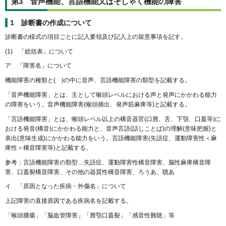
第3 音声機能、言語機能又はそしゃく機能の障害
1 診断書の作成について
診断書の様式の項目ごとに記入要領及び記入上の留意事項を記す。
(1) 「総括表」について
ア 「障害名」について
機能障害の種類と( )の中に音声、言語機能障害の類型を記載する。
「音声機能障害」とは、主として喉頭レベルにおける声と発声にかかわる能力
の障害をいう。音声機能障害(喉頭摘出、発声筋麻痺等)と記載する。
「言語機能障害」とは、喉頭レベル以上の構音器官(口唇、舌、下顎、口蓋等)に
おける発音(構音)にかかわる能力と、音声言語(話しことば)の理解(意味把握)と
表出(意味生成)にかかわる能力をいう。言語機能障害(失語症、運動障害性＜麻
痺性＞構音障害等)と記載する。
参考：言語機能障害の類型…失語症、運動障害性構音障害、脳性麻痺構音障
害、口蓋裂構音障害、その他の器質性構音障害、ろうあ、聴あ
イ 「原因となった疾病・外傷名」について
上記障害の直接原因である疾病名を記載する。
「喉頭腫瘍」「脳血管障害」「唇顎口蓋裂」「感音性難聴」等