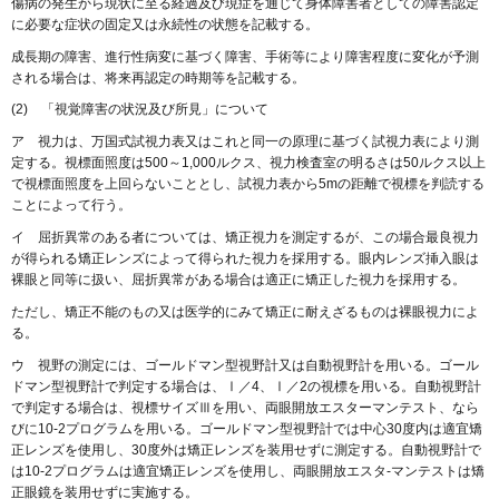
傷病の発生から現状に至る経過及び現症を通じて身体障害者としての障害認定
に必要な症状の固定又は永続性の状態を記載する。
成長期の障害、進行性病変に基づく障害、手術等により障害程度に変化が予測
される場合は、将来再認定の時期等を記載する。
(2) 「視覚障害の状況及び所見」について
ア 視力は、万国式試視力表又はこれと同一の原理に基づく試視力表により測
定する。視標面照度は500～1,000ルクス、視力検査室の明るさは50ルクス以上
で視標面照度を上回らないこととし、試視力表から5mの距離で視標を判読する
ことによって行う。
イ 屈折異常のある者については、矯正視力を測定するが、この場合最良視力
が得られる矯正レンズによって得られた視力を採用する。眼内レンズ挿入眼は
裸眼と同等に扱い、屈折異常がある場合は適正に矯正した視力を採用する。
ただし、矯正不能のもの又は医学的にみて矯正に耐えざるものは裸眼視力によ
る。
ウ 視野の測定には、ゴールドマン型視野計又は自動視野計を用いる。ゴール
ドマン型視野計で判定する場合は、Ⅰ／4、Ⅰ／2の視標を用いる。自動視野計
で判定する場合は、視標サイズⅢを用い、両眼開放エスターマンテスト、なら
びに10-2プログラムを用いる。ゴールドマン型視野計では中心30度内は適宜矯
正レンズを使用し、30度外は矯正レンズを装用せずに測定する。自動視野計で
は10-2プログラムは適宜矯正レンズを使用し、両眼開放エスタ-マンテストは矯
正眼鏡を装用せずに実施する。