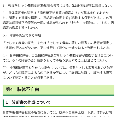
3. 軽度そしゃく機能障害(軽度咬合異常による。)は身体障害者に該当しない。
4. 身体障害者の認定は「歯科矯正治療等の適応あり」が基本条件であるか
ら、認定する期間を指定し、再認定の時期を必ず記載する必要がある。この再
認定は歯科矯正治療等の一応の成果が見られる「3か年」を目途にしており、再
認定の徹底を期されたい。
(2) 障害を認定できる時期
「そしゃく機能の喪失」または「そしゃく機能の著しい障害」の状態が固定し
て改善の見込みがないか、更に進行して悪化の一途を辿ると判断されるとき。
(3) 音声機能障害、言語機能障害及びそしゃく機能障害が重複する場合につい
ては、各々の障害の合計指数をもって等級を決定することは適当ではない。
(4) 小腸機能障害を併せもつ場合については、必要とされる栄養摂取の方法等
が、どちらの障害によるものであるか等について詳細に診断し、該当する障害
について認定することが必要である。
第4 肢体不自由
1 診断書の作成について
身体障害者障害程度等級表においては、肢体不自由を上肢、下肢、体幹及び乳