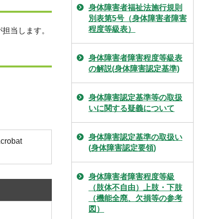
身体障害者福祉法施行規則
別表第5号（身体障害者障害
程度等級表）
が担当します。
身体障害者障害程度等級表
の解説(身体障害認定基準)
身体障害認定基準等の取扱
いに関する疑義について
身体障害認定基準の取扱い
obat
(身体障害認定要領)
身体障害者障害程度等級
（肢体不自由）上肢・下肢
（機能全廃、欠損等の参考
図）