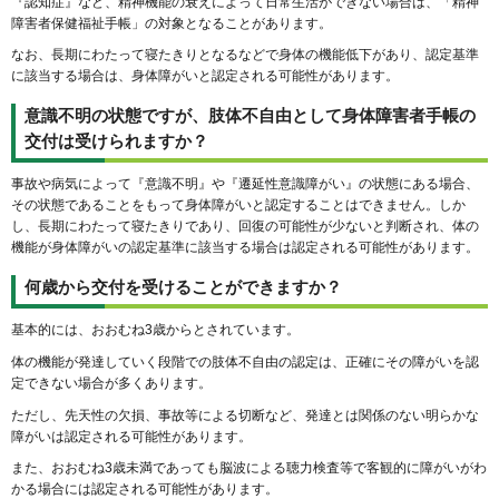
『認知症』など、精神機能の衰えによって日常生活ができない場合は、「精神
障害者保健福祉手帳」の対象となることがあります。
なお、長期にわたって寝たきりとなるなどで身体の機能低下があり、認定基準
に該当する場合は、身体障がいと認定される可能性があります。
意識不明の状態ですが、肢体不自由として身体障害者手帳の
交付は受けられますか？
事故や病気によって『意識不明』や『遷延性意識障がい』の状態にある場合、
その状態であることをもって身体障がいと認定することはできません。しか
し、長期にわたって寝たきりであり、回復の可能性が少ないと判断され、体の
機能が身体障がいの認定基準に該当する場合は認定される可能性があります。
何歳から交付を受けることができますか？
基本的には、おおむね3歳からとされています。
体の機能が発達していく段階での肢体不自由の認定は、正確にその障がいを認
定できない場合が多くあります。
ただし、先天性の欠損、事故等による切断など、発達とは関係のない明らかな
障がいは認定される可能性があります。
また、おおむね3歳未満であっても脳波による聴力検査等で客観的に障がいがわ
かる場合には認定される可能性があります。