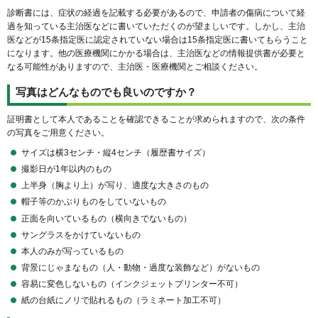
診断書には、症状の経過を記載する必要があるので、申請者の傷病について経
過を知っている主治医などに書いていただくのが望ましいです。しかし、主治
医などが15条指定医に認定されていない場合は15条指定医に書いてもらうこと
になります。他の医療機関にかかる場合は、主治医などの情報提供書が必要と
なる可能性がありますので、主治医・医療機関とご相談ください。
写真はどんなものでも良いのですか？
証明書として本人であることを確認できることが求められますので、次の条件
の写真をご用意ください。
サイズは横3センチ・縦4センチ（履歴書サイズ）
撮影日が1年以内のもの
上半身（胸より上）が写り、適度な大きさのもの
帽子等のかぶりものをしていないもの
正面を向いているもの（横向きでないもの）
サングラスをかけていないもの
本人のみが写っているもの
背景にじゃまなもの（人・動物・過度な装飾など）がないもの
容易に変色しないもの（インクジェットプリンター不可）
紙の台紙にノリで貼れるもの（ラミネート加工不可）