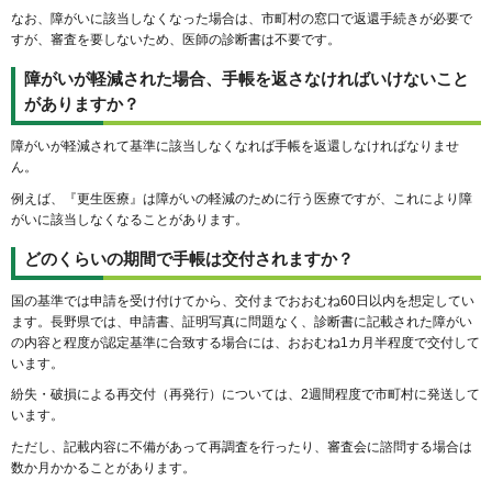
なお、障がいに該当しなくなった場合は、市町村の窓口で返還手続きが必要で
すが、審査を要しないため、医師の診断書は不要です。
障がいが軽減された場合、手帳を返さなければいけないこと
がありますか？
障がいが軽減されて基準に該当しなくなれば手帳を返還しなければなりませ
ん。
例えば、『更生医療』は障がいの軽減のために行う医療ですが、これにより障
がいに該当しなくなることがあります。
どのくらいの期間で手帳は交付されますか？
国の基準では申請を受け付けてから、交付までおおむね60日以内を想定してい
ます。長野県では、申請書、証明写真に問題なく、診断書に記載された障がい
の内容と程度が認定基準に合致する場合には、おおむね1カ月半程度で交付して
います。
紛失・破損による再交付（再発行）については、2週間程度で市町村に発送して
います。
ただし、記載内容に不備があって再調査を行ったり、審査会に諮問する場合は
数か月かかることがあります。