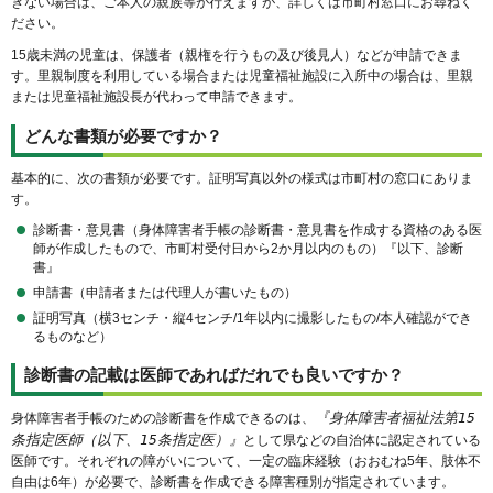
きない場合は、ご本人の親族等が行えますが、詳しくは市町村窓口にお尋ねく
ださい。
15歳未満の児童は、保護者（親権を行うもの及び後見人）などが申請できま
す。里親制度を利用している場合または児童福祉施設に入所中の場合は、里親
または児童福祉施設長が代わって申請できます。
どんな書類が必要ですか？
基本的に、次の書類が必要です。証明写真以外の様式は市町村の窓口にありま
す。
診断書・意見書（身体障害者手帳の診断書・意見書を作成する資格のある医
師が作成したもので、市町村受付日から2か月以内のもの）『以下、診断
書』
申請書（申請者または代理人が書いたもの）
証明写真（横3センチ・縦4センチ/1年以内に撮影したもの/本人確認ができ
るものなど）
診断書の記載は医師であればだれでも良いですか？
『身体障害者福祉法第15
身体障害者手帳のための診断書を作成できるのは、
条指定医師（以下、15条指定医）』
として県などの自治体に認定されている
医師です。それぞれの障がいについて、一定の臨床経験（おおむね5年、肢体不
自由は6年）が必要で、診断書を作成できる障害種別が指定されています。