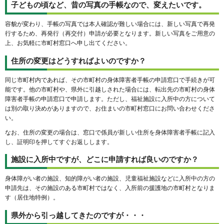
子どもの頃など、昔の写真の手帳なので、変えたいです。
容貌が変わり、手帳の写真では本人確認が難しい場合には、新しい写真で再発
行するため、再発行（再交付）申請が必要となります。新しい写真をご用意の
上、お気軽に市町村窓口へ申し出てください。
住所の変更はどうすればよいのですか？
同じ市町村内であれば、その市町村の身体障害者手帳の申請窓口で手続きが可
能です。他の市町村や、県外に引越しされた場合には、転出先の市町村の身体
障害者手帳の申請窓口で申請します。ただし、福祉施設に入所中の方について
は別の取り決めがありますので、お住まいの市町村窓口にお問い合わせくださ
い。
なお、住所の変更の場合は、窓口で係員が新しい住所を身体障害者手帳に記入
し、証明印を押してすぐお返しします。
施設に入所中ですが、どこに申請すれば良いのですか？
身体障がい者の施設、知的障がい者の施設、児童福祉施設などに入所中の方の
申請先は、その施設のある市町村ではなく、入所前の援護地の市町村となりま
す（居住地特例）。
県外から引っ越してきたのですが・・・