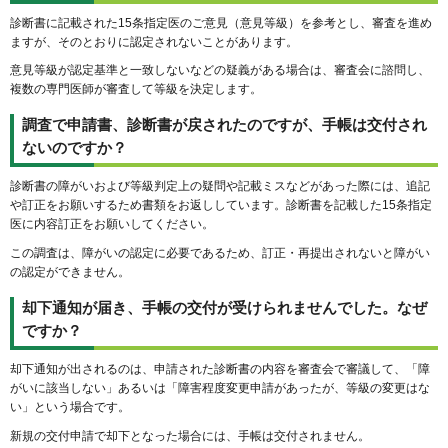
診断書に記載された15条指定医のご意見（意見等級）を参考とし、審査を進め
ますが、そのとおりに認定されないことがあります。
意見等級が認定基準と一致しないなどの疑義がある場合は、審査会に諮問し、
複数の専門医師が審査して等級を決定します。
調査で申請書、診断書が戻されたのですが、手帳は交付され
ないのですか？
診断書の障がいおよび等級判定上の疑問や記載ミスなどがあった際には、追記
や訂正をお願いするため書類をお返ししています。診断書を記載した15条指定
医に内容訂正をお願いしてください。
この調査は、障がいの認定に必要であるため、訂正・再提出されないと障がい
の認定ができません。
却下通知が届き、手帳の交付が受けられませんでした。なぜ
ですか？
却下通知が出されるのは、申請された診断書の内容を審査会で審議して、「障
がいに該当しない」あるいは「障害程度変更申請があったが、等級の変更はな
い」という場合です。
新規の交付申請で却下となった場合には、手帳は交付されません。