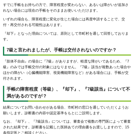
すでに手帳をお持ちの方で、障害程度が変わらない、あるいは障がいが追加さ
れない場合には現在の手帳をそのままお使いいただけます。
いずれの場合も、障害程度に変化が生じた場合には再度申請することで、交
付・再交付される可能性はあります。
『却下』となった理由については、原則として市町村を通して回答しておりま
す。
7級と言われましたが、手帳は交付されないのですか？
『肢体不自由』の場合に『7級』がありますが、軽度な障がいであるため、『7
級』のみでは手帳交付の対象にはなりません。『7級』該当が複数あった場合や
ほかの障がい（心臓機能障害、視覚機能障害など）がある場合には、手帳が交
付されます。
手帳の障害程度（等級）、『却下』、『7級該当』について不
満があるのですが？
結果についてお問い合わせがある場合、市町村の窓口を通していただくようお
願いします。診断書の内容や認定基準をもとにご説明します。
なお、『却下』、『7級該当』については、審査会で複数の専門医によって審査
された結果です。診断書を記載した医師あての理由書をお渡ししますので、15
条指定医とご相談ください。