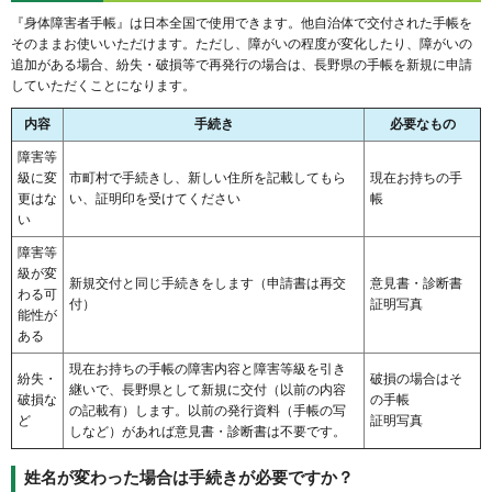
『身体障害者手帳』は日本全国で使用できます。他自治体で交付された手帳を
そのままお使いいただけます。ただし、障がいの程度が変化したり、障がいの
追加がある場合、紛失・破損等で再発行の場合は、長野県の手帳を新規に申請
していただくことになります。
内容
手続き
必要なもの
障害等
級に変
市町村で手続きし、新しい住所を記載してもら
現在お持ちの手
更はな
い、証明印を受けてください
帳
い
障害等
級が変
新規交付と同じ手続きをします（申請書は再交
意見書・診断書
わる可
付）
証明写真
能性が
ある
現在お持ちの手帳の障害内容と障害等級を引き
紛失・
破損の場合はそ
継いで、長野県として新規に交付（以前の内容
破損な
の手帳
の記載有）します。以前の発行資料（手帳の写
ど
証明写真
しなど）があれば意見書・診断書は不要です。
姓名が変わった場合は手続きが必要ですか？