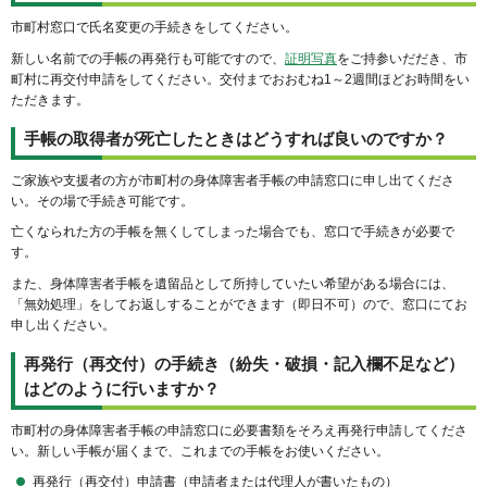
市町村窓口で氏名変更の手続きをしてください。
新しい名前での手帳の再発行も可能ですので、
証明写真
をご持参いだだき、市
町村に再交付申請をしてください。交付までおおむね1～2週間ほどお時間をい
ただきます。
手帳の取得者が死亡したときはどうすれば良いのですか？
ご家族や支援者の方が市町村の身体障害者手帳の申請窓口に申し出てくださ
い。その場で手続き可能です。
亡くなられた方の手帳を無くしてしまった場合でも、窓口で手続きが必要で
す。
また、身体障害者手帳を遺留品として所持していたい希望がある場合には、
「無効処理」をしてお返しすることができます（即日不可）ので、窓口にてお
申し出ください。
再発行（再交付）の手続き（紛失・破損・記入欄不足など）
はどのように行いますか？
市町村の身体障害者手帳の申請窓口に必要書類をそろえ再発行申請してくださ
い。新しい手帳が届くまで、これまでの手帳をお使いください。
再発行（再交付）申請書（申請者または代理人が書いたもの）