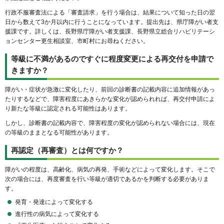
行政不服審査法による「審査請求」を行う場合は、結果について知った日の翌
日から数えて3か月以内に行うことになっています。提出先は、県庁障がい者支
援課です。詳しくは、長野県庁障がい者支援課、長野県立総合リハビリテーシ
ョンセンター更生相談室、市町村にお尋ねください。
等級に不満があるのですぐに程度変更による再交付を申請で
きますか？
障がい・症状が急激に変化したり、前回の診断書の記載内容に追加情報があっ
たりするなどで、障害程度にあきらかな変化が認められれば、再交付申請によ
り新たな等級に認定される可能性はあります。
しかし、診断書の記載内容で、障害程度の変化が認められない場合には、現在
の等級のままとなる可能性があります。
再認定（再審査）とは何ですか？
障がいの程度は、高齢化、病気の再発、手術などによって変化します。そこで
次の場合には、再度審査を行い等級が適切であるかを判断する必要がありま
す。
発育・発達によって変化する
進行性の病気によって変化する