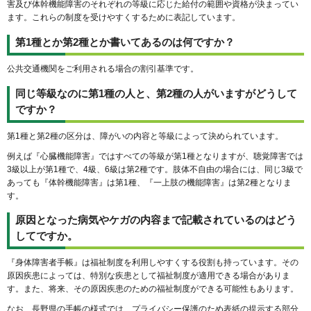
害及び体幹機能障害のそれぞれの等級に応じた給付の範囲や資格が決まってい
ます。これらの制度を受けやすくするために表記しています。
第1種とか第2種とか書いてあるのは何ですか？
公共交通機関をご利用される場合の割引基準です。
同じ等級なのに第1種の人と、第2種の人がいますがどうして
ですか？
第1種と第2種の区分は、障がいの内容と等級によって決められています。
例えば『心臓機能障害』ではすべての等級が第1種となりますが、聴覚障害では
3級以上が第1種で、4級、6級は第2種です。肢体不自由の場合には、同じ3級で
あっても『体幹機能障害』は第1種、『一上肢の機能障害』は第2種となりま
す。
原因となった病気やケガの内容まで記載されているのはどう
してですか。
『身体障害者手帳』は福祉制度を利用しやすくする役割も持っています。その
原因疾患によっては、特別な疾患として福祉制度が適用できる場合がありま
す。また、将来、その原因疾患のための福祉制度ができる可能性もあります。
なお、長野県の手帳の様式では、プライバシー保護のため表紙の提示する部分