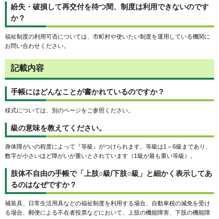
紛失・破損して再交付を待つ間、制度は利用できないのです
か？
福祉制度の利用可否については、市町村や使いたい制度を運用している機関に
お問い合わせください。
記載内容
手帳にはどんなことが書かれているのですか？
様式については、別のページをご参照ください。
級の意味を教えてください。
身体障がいの程度によって『等級』がつけられます。等級は1～6級まであり、
数字が小さいほど障がいが重いとされています（1級が最も重い等級）。
肢体不自由の手帳で「上肢○級/下肢○級」と細かく表示してあ
るのはなぜですか？
補装具、日常生活用具などの福祉制度を利用する場合、自動車税の減免を受け
る場合、郵便による不在者投票などにおいて、上肢の機能障害、下肢の機能障