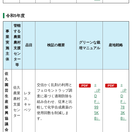
令和5年度
管轄
事
する
業
農業
実
農村
グリーンな栽
品目
検証の概要
産地戦略
施
支援
培マニュアル
主
セン
体
ター
等
佐
久
園
交信かく乱剤の利用と
○
○
佐久
芸
フェロモントラップ調
（P
（P
農業
レタ
生
査に基づく適期防除を
D
D
農村
ス、
産
組み合わせ、従来と比
F：
F：
支援
キャ
振
較して化学合成農薬の
99
78
セン
ベツ
興
使用回数を削減しま
5K
3K
ター
協
す。
B）
B）
議
会