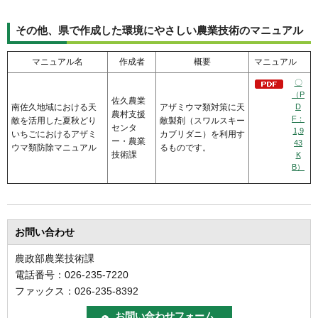
その他、県で作成した環境にやさしい農業技術のマニュアル
マニュアル名
作成者
概要
マニュアル
〇
（P
佐久農業
南佐久地域における天
アザミウマ類対策に天
D
農村支援
F：
敵を活用した夏秋どり
敵製剤（スワルスキー
センタ
1,9
いちごにおけるアザミ
カブリダニ）を利用す
ー・農業
43
ウマ類防除マニュアル
るものです。
技術課
K
B）
お問い合わせ
農政部農業技術課
電話番号：026-235-7220
ファックス：026-235-8392