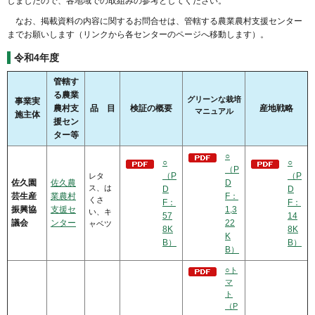
しましたので、各地域での取組みの参考としてください。
なお、掲載資料の内容に関するお問合せは、管轄する農業農村支援センター
までお願いします（リンクから各センターのページへ移動します）。
令和4年度
管轄す
る農業
グリーンな栽培
事業実
農村支
品 目
検証の概要
産地戦略
マニュアル
施主体
援セン
ター等
○
○
○
（P
（P
（P
レタ
佐久園
佐久農
D
ス、は
D
D
芸生産
業農村
F：
くさ
F：
F：
振興協
支援セ
1,3
い、キ
57
14
議会
ンター
22
ャベツ
8K
8K
K
B）
B）
B）
○ト
マ
ト
（P