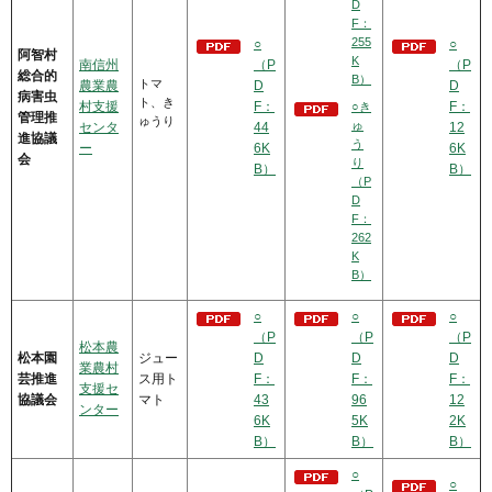
D
F：
255
○
○
阿智村
K
南信州
（P
（P
総合的
B）
トマ
農業農
D
D
病害虫
ト、き
村支援
F：
F：
○き
管理推
ゅうり
ゅ
センタ
44
12
進協議
う
ー
6K
6K
会
り
B）
B）
（P
D
F：
262
K
B）
○
○
○
（P
（P
（P
松本農
松本園
ジュー
D
D
D
業農村
芸推進
ス用ト
F：
F：
F：
支援セ
協議会
マト
43
96
12
ンター
6K
5K
2K
B）
B）
B）
○
○