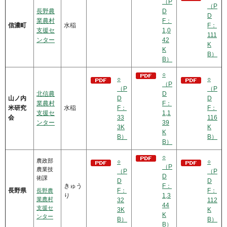
（P
（P
長野農
D
D
業農村
F：
信濃町
水稲
F：
支援セ
1,0
111
ンター
42
K
K
B）
B）
○
○
○
（P
（P
（P
北信農
D
山ノ内
D
D
業農村
F：
米研究
水稲
F：
F：
支援セ
1,1
会
33
116
ンター
39
3K
K
K
B）
B）
B）
○
農政部
○
○
（P
農業技
（P
（P
D
術課
D
D
きゅう
F：
長野県
F：
F：
長野農
り
1,3
業農村
32
112
44
支援セ
3K
K
K
ンター
B）
B）
B）