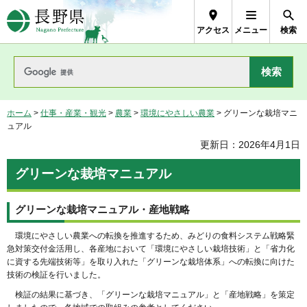
長野県Nagano Prefecture
アクセス
メニュー
検索
ホーム
>
仕事・産業・観光
>
農業
>
環境にやさしい農業
> グリーンな栽培マニ
ュアル
更新日：2026年4月1日
グリーンな栽培マニュアル
グリーンな栽培マニュアル・産地戦略
環境にやさしい農業への転換を推進するため、みどりの食料システム戦略緊
急対策交付金活用し、各産地において「環境にやさしい栽培技術」と「省力化
に資する先端技術等」を取り入れた「グリーンな栽培体系」への転換に向けた
技術の検証を行いました。
検証の結果に基づき、「グリーンな栽培マニュアル」と「産地戦略」を策定