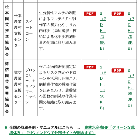
松
本
生分解性マルチの利用
○
○
松本
園
によるマルチの片づけ
（P
（P
農業
スイ
芸
作業の省力化や、うね
D
D
農村
ート
推
内施肥（局所施肥）技
F：
F：
支援
コー
進
術による化学肥料施用
71
70
セン
ン
協
量の削減に取り組みま
9K
8K
ター
議
す。
B）
B）
会
諏
根こぶ病菌密度測定に
○
訪
○
ブロッ
諏訪
よるリスク判定やドロ
（P
園
コリ
（P
農業
ーンを活用した根こぶ
D
ー、カ
芸
D
農村
病捕獲作物の播種作業
F：
リフラ
振
F：
支援
を組み合わせ、農薬散
1,1
ワー、
興
69
セン
布回数の削減や作業時
56
キャベ
協
3K
ター
ツ
間の短縮に取り組みま
K
議
B）
す。
B）
会
全国の取組事例・マニュアルはこちら →
農林水産省HP「グリーンな栽
培体系」（別ウィンドウで外部サイトが開きます）